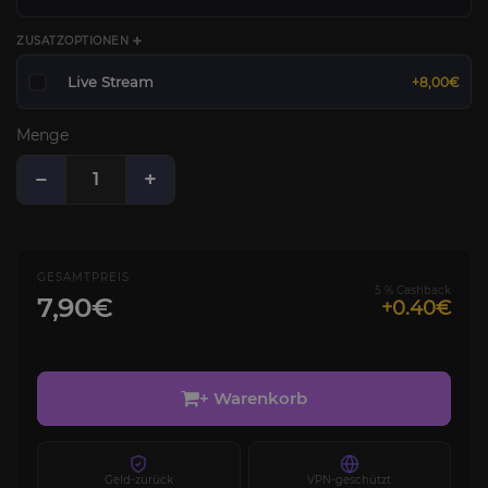
ZUSATZOPTIONEN ➕
Live Stream
+8,00€
Menge
−
+
GESAMTPREIS
5 % Cashback
7,90€
+0.40€
+ Warenkorb
Geld-zurück
VPN-geschützt