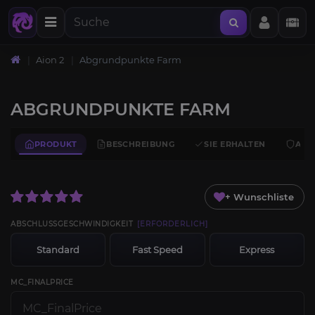
Aion 2
Abgrundpunkte Farm
ABGRUNDPUNKTE FARM
PRODUKT
BESCHREIBUNG
SIE ERHALTEN
ANF
+ Wunschliste
ABSCHLUSSGESCHWINDIGKEIT
[ERFORDERLICH]
Standard
Fast Speed
Express
MC_FINALPRICE