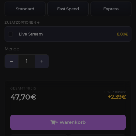
Standard
Fast Speed
Express
ZUSATZOPTIONEN ➕
Live Stream
+8,00€
Menge
−
+
GESAMTPREIS
5 % Cashback
47,70€
+2.39€
+ Warenkorb