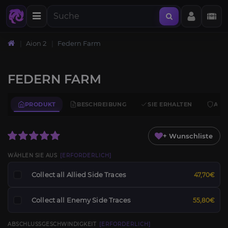
Aion 2
Federn Farm
FEDERN FARM
PRODUKT
BESCHREIBUNG
SIE ERHALTEN
ANF
+ Wunschliste
WÄHLEN SIE AUS
[ERFORDERLICH]
Collect all Allied Side Traces
47,70€
Collect all Enemy Side Traces
55,80€
ABSCHLUSSGESCHWINDIGKEIT
[ERFORDERLICH]