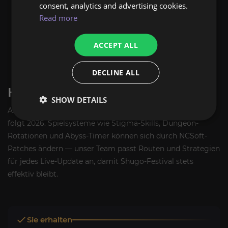
consent, analytics and advertising cookies.
oder Tower-Läufe.
Read more
Der Boost läuft im vereinbarten Zeitslot; optional
bieten wir einen privaten Stream zur Verifikation an.
Du verifizierst den Abschluss beim Login; Loot, Gear
ACCEPT ALL
und Kinah aus dem Shugo-Festival bleiben auf
deinem Account.
DECLINE ALL
HINWEIS ZUM SERVICE
SHOW DETAILS
Aion 2 ist aktuell in KR/TW live; globale Veröffentlichung
folgt 2026. Spielsysteme wie Stigma-Skills, Dungeon-
Rotationen und Abyss-Timer können sich durch NCSoft-
Patches ändern — unser Team passt Routen und Strategien
für jedes Live-Update an, damit Shugo-Festival stets
effektiv bleibt.
Sie erhalten