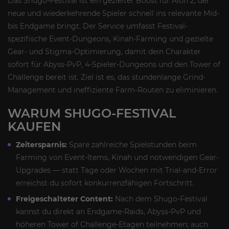
Das Shugo-Festival ist ein gezielter Boost für Aion 2, der
neue und wiederkehrende Spieler schnell ins relevante Mid-
bis Endgame bringt. Der Service umfasst Festival-
spezifische Event-Dungeons, Kinah-Farming und gezielte
Gear- und Stigma-Optimierung, damit dein Charakter
sofort für Abyss-PvP, 4-Spieler-Dungeons und den Tower of
Challenge bereit ist. Ziel ist es, das stundenlange Grind-
Management und ineffiziente Farm-Routen zu eliminieren.
WARUM SHUGO-FESTIVAL
KAUFEN
Zeitersparnis:
Spare zahlreiche Spielstunden beim
Farming von Event-Items, Kinah und notwendigen Gear-
Upgrades — statt Tage oder Wochen mit Trial-and-Error
erreichst du sofort konkurrenzfähigen Fortschritt.
Freigeschalteter Content:
Nach dem Shugo-Festival
kannst du direkt an Endgame-Raids, Abyss-PvP und
höheren Tower of Challenge-Etagen teilnehmen; auch