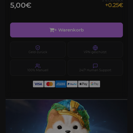
5 % Cashback
5,00€
+0.25€
+ Warenkorb
Geld-zurück
VPN-geschützt
100% Manuell
24/7 Human Support