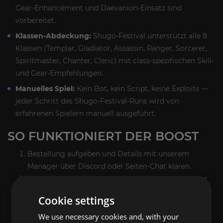
Gear-Enhancement und Daevanion-Einsatz sind
vorbereitet.
Klassen-Abdeckung:
Shugo-Festival unterstützt alle 8
Klassen (Templar, Gladiator, Assassin, Ranger, Sorcerer,
Spiritmaster, Chanter, Cleric) mit class-spezifischen Skill-
und Gear-Empfehlungen.
Manuelles Spiel:
Kein Bot, kein Script, keine Exploits —
jeder Schritt des Shugo-Festival-Runs wird von
erfahrenen Spielern manuell ausgeführt.
SO FUNKTIONIERT DER BOOST
Bestellung aufgeben und Details mit unserem
Manager über Discord oder Seiten-Chat klären.
Wähle Selfplay (Party mit unserem Veteranen) oder
Piloted (Booster loggt sich mit regionspassendem
Cookie settings
VPN ein). Wähle Selfplay für Dungeon- und Party-
We use necessary cookies and, with your
Content, Piloted für Solo-Grinds wie Kinah-Farming