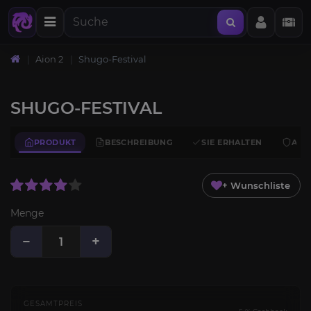
Aion 2
Shugo-Festival
SHUGO-FESTIVAL
PRODUKT
BESCHREIBUNG
SIE ERHALTEN
ANF
+ Wunschliste
Menge
−
+
GESAMTPREIS