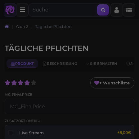
Aion 2
Tägliche Pflichten
TÄGLICHE PFLICHTEN
PRODUKT
BESCHREIBUNG
SIE ERHALTEN
ANF
+ Wunschliste
MC_FINALPRICE
ZUSATZOPTIONEN ➕
Live Stream
+8,00€