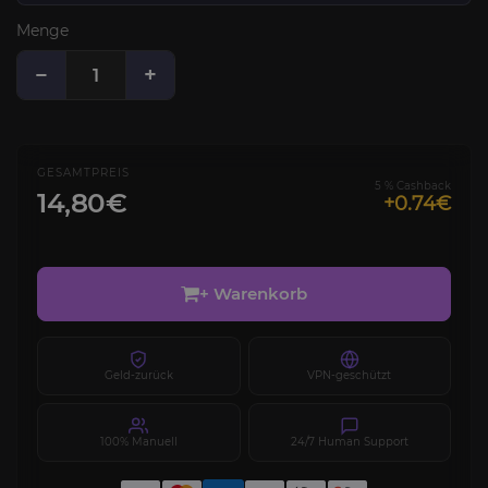
Menge
−
+
GESAMTPREIS
5 % Cashback
14,80€
+0.74€
+ Warenkorb
Geld-zurück
VPN-geschützt
100% Manuell
24/7 Human Support