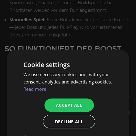
Spiritmaster, Chanter, Cleric) — Buildspezifische
Prioritäten werden vor dem Run abgestimmt.
Manuelles Spiel:
Keine Bots, keine Scripts, keine Exploits
— jeder Boss und jedes Pull-Play wird von erfahrenen
Boostern manuell ausgeführt.
SO FUNKTIONIERT DER BOOST
Bestellung aufgeben und Details mit unserem
Cookie settings
Manager über Discord oder Seiten-Chat klären.
We use necessary cookies and, with your
Wähle Selfplay (Party mit unserem Veteranen) oder
consent, analytics and advertising cookies.
Piloted (Booster loggt sich mit regionspassendem
Read more
VPN ein). Wähle die Methode, die zum Boost passt —
Selfplay für Dungeons und Party-Content, Piloted für
ACCEPT ALL
Solo-Grinds.
Der Boost läuft im vereinbarten Zeitslot, optional mit
privatem Stream verfügbar.
DECLINE ALL
Du verifizierst den Abschluss beim Login; Loot aus
dem Run bleibt auf deinem Account.