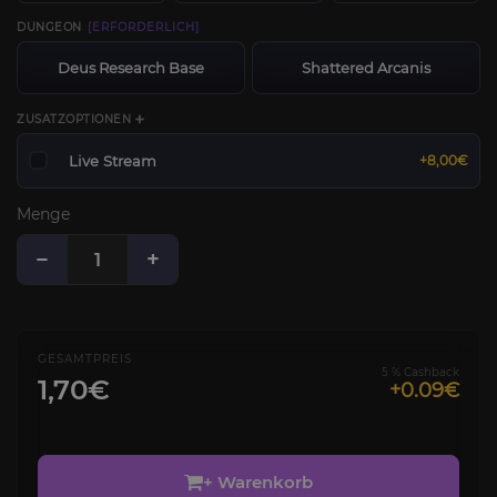
DUNGEON
[ERFORDERLICH]
Deus Research Base
Shattered Arcanis
ZUSATZOPTIONEN ➕
Live Stream
+8,00€
Menge
−
+
GESAMTPREIS
5 % Cashback
1,70€
+0.09€
+ Warenkorb