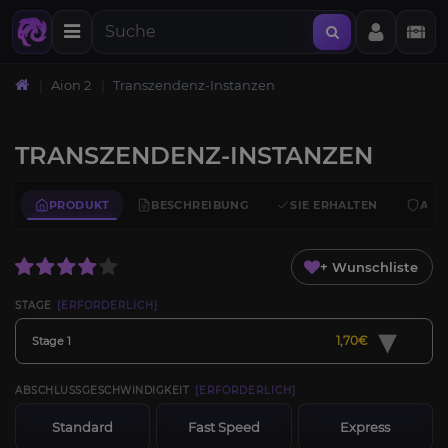
Aion 2
Transzendenz-Instanzen
TRANSZENDENZ-INSTANZEN
PRODUKT
BESCHREIBUNG
SIE ERHALTEN
ANF
+ Wunschliste
STAGE
[ERFORDERLICH]
▾
1,70€
Stage 1
ABSCHLUSSGESCHWINDIGKEIT
[ERFORDERLICH]
Standard
Fast Speed
Express