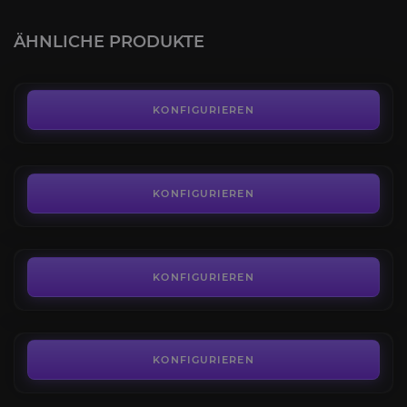
Leveling 1-75
4.3
ÄHNLICHE PRODUKTE
AB
17,30€
Stash-Erweiterung
4.6
KONFIGURIEREN
AB
44,90€
Scrappy der Hahn
4.8
KONFIGURIEREN
AB
13,00€
Projektabschluss
4.6
KONFIGURIEREN
AB
15,87€
KONFIGURIEREN