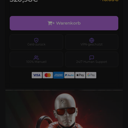
+ Warenkorb
Geld-zurück
VPN-geschützt
100% Manuell
24/7 Human Support