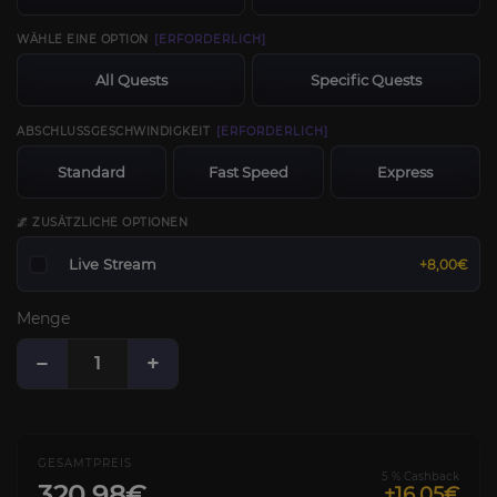
WÄHLE EINE OPTION
[ERFORDERLICH]
All Quests
Specific Quests
ABSCHLUSSGESCHWINDIGKEIT
[ERFORDERLICH]
Standard
Fast Speed
Express
🌌 ZUSÄTZLICHE OPTIONEN
Live Stream
+8,00€
Menge
−
+
GESAMTPREIS
5 % Cashback
320,98€
+16.05€