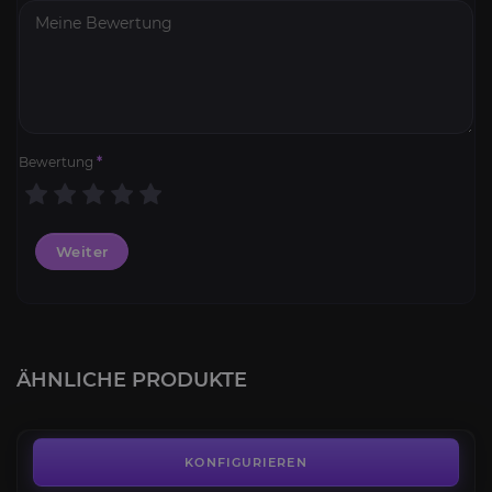
Bewertung
*
Weiter
Battlefield 6 Kampagne
4.6
ÄHNLICHE PRODUKTE
AB
15,80€
Fahrzeug-Leveling
4.8
KONFIGURIEREN