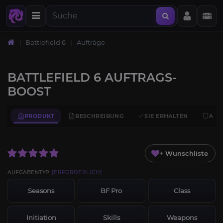
Battlefield 6
Aufträge
BATTLEFIELD 6 AUFTRAGS-
BOOST
PRODUKT
BESCHREIBUNG
SIE ERHALTEN
ANF
+ Wunschliste
AUFGABENTYP
[ERFORDERLICH]
Seasons
BF Pro
Class
Initiation
Skills
Weapons