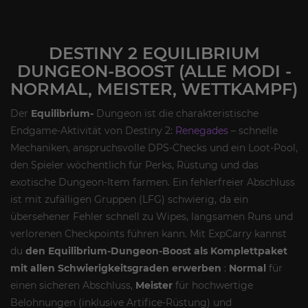
DESTINY 2 EQUILIBRIUM
DUNGEON-BOOST (ALLE MODI -
NORMAL, MEISTER, WETTKAMPF)
Der
Equilibrium-
Dungeon ist die charakteristische
Endgame-Aktivität von Destiny 2:
Renegades
– schnelle
Mechaniken, anspruchsvolle DPS-Checks und ein Loot-Pool,
den Spieler wöchentlich für Perks, Rüstung und das
exotische Dungeon-Item farmen. Ein fehlerfreier Abschluss
ist mit zufälligen Gruppen (LFG) schwierig, da ein
übersehener Fehler schnell zu Wipes, langsamen Runs und
verlorenen Checkpoints führen kann. Mit ExpCarry kannst
du
den Equilibrium-Dungeon-Boost als Komplettpaket
mit allen Schwierigkeitsgraden erwerben
:
Normal
für
einen sicheren Abschluss,
Meister
für hochwertige
Belohnungen (inklusive Artifice-Rüstung) und