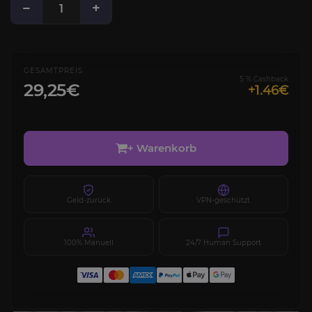
−
+
GESAMTPREIS
5 % Cashback
29,25€
+1.46€
+ Warenkorb
Geld-zurück
VPN-geschützt
100% Manuell
24/7 Human Support