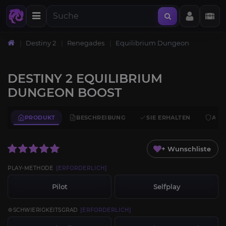
Destiny 2
Renegades
Equilibrium Dungeon
DESTINY 2 EQUILIBRIUM
DUNGEON BOOST
PRODUKT
BESCHREIBUNG
SIE ERHALTEN
ANF
+ Wunschliste
PLAY-METHODE
[ERFORDERLICH]
Pilot
Selfplay
💠SCHWIERIGKEITSGRAD
[ERFORDERLICH]