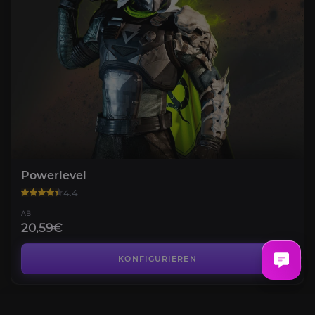
Powerlevel
4.4
AB
20,59€
Exotische Erbstück-Armbrust + Katalysator
4.8
KONFIGURIEREN
AB
52,70€
Renegade-Fähigkeiten-Leveling