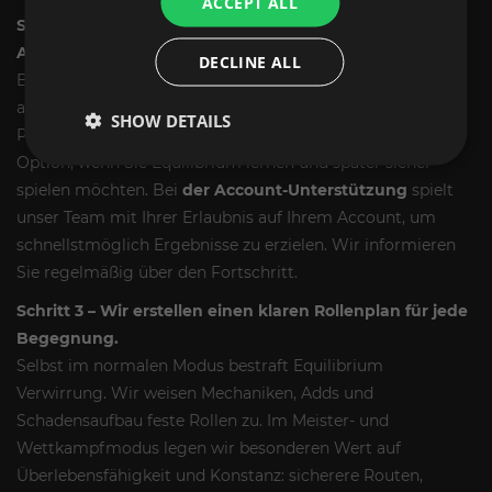
ACCEPT ALL
Schritt 2 - Wählen Sie Self-Play Sherpa oder Account-
Assist.
DECLINE ALL
Beim
Selbstspiel
schließen Sie sich unserem Einsatztrupp
an und wir erklären Ihnen die Spielmechaniken, die
SHOW DETAILS
Positionierung und das richtige Timing. Dies ist die beste
Option, wenn Sie Equilibrium lernen und später sicher
spielen möchten. Bei
der Account-Unterstützung
spielt
unser Team mit Ihrer Erlaubnis auf Ihrem Account, um
schnellstmöglich Ergebnisse zu erzielen. Wir informieren
Sie regelmäßig über den Fortschritt.
Schritt 3 – Wir erstellen einen klaren Rollenplan für jede
Begegnung.
Selbst im normalen Modus bestraft Equilibrium
Verwirrung. Wir weisen Mechaniken, Adds und
Schadensaufbau feste Rollen zu. Im Meister- und
Wettkampfmodus legen wir besonderen Wert auf
Überlebensfähigkeit und Konstanz: sicherere Routen,