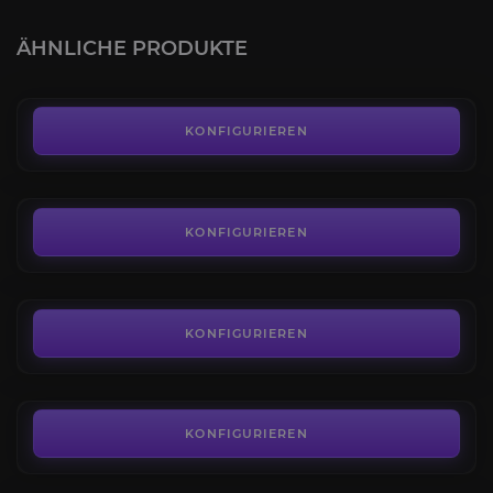
Prüfungen von Osiris Makellos
4.3
ÄHNLICHE PRODUKTE
AB
15,70€
Prüfungen Siege
4.6
KONFIGURIEREN
AB
1,11€
Prüfungen von Osiris Rüstungs
4.5
KONFIGURIEREN
AB
5,20€
Eisenbanner Rang
4.6
KONFIGURIEREN
AB
2,50€
Schmelztiegel Wettbewerbsfähig Rang
4.6
KONFIGURIEREN
AB
3,00€