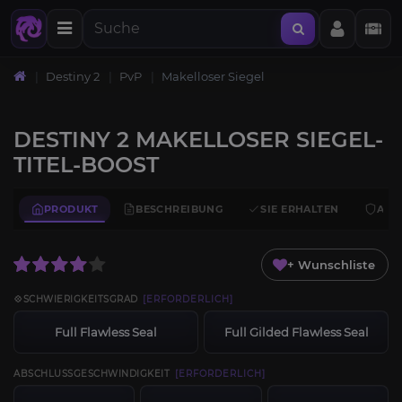
Destiny 2
PvP
Makelloser Siegel
DESTINY 2 MAKELLOSER SIEGEL-
TITEL-BOOST
PRODUKT
BESCHREIBUNG
SIE ERHALTEN
ANF
+ Wunschliste
💠SCHWIERIGKEITSGRAD
[ERFORDERLICH]
Full Flawless Seal
Full Gilded Flawless Seal
ABSCHLUSSGESCHWINDIGKEIT
[ERFORDERLICH]