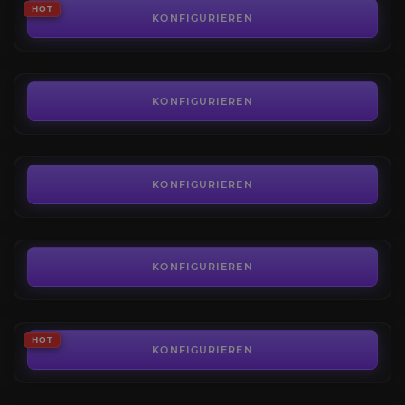
HOT
3.7
KONFIGURIEREN
AB
54,71€
Herausforderungsrisse
4.4
KONFIGURIEREN
AB
6,71€
Ältere Risse
4.4
KONFIGURIEREN
AB
3,17€
Diablo Immortal Platin
3.4
KONFIGURIEREN
AB
1,42€
Roter Staub
HOT
4.8
KONFIGURIEREN
AB
6,15€