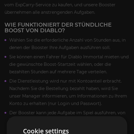
vom ExpCarry-Service zu kaufen, und unsere Booster
übernehmen alle anstrengenden Aufgaben.
WIE FUNKTIONIERT DER STÜNDLICHE
BOOST VON DIABLO?
Wählen Sie die erforderliche Anzahl von Stunden aus, in
denen der Booster Ihre Aufgaben ausführen soll.
Sie können einen Fahrer für Diablo Immortal mieten und
die gewünschte Boost-Startzeit wählen, oder die
bezahlten Stunden auf mehrere Tage verteilen.
Die Dienstleistung wird nur mit Kontoanteil erbracht.
Nachdem Sie die Bestellung bezahlt haben, wird Sie
unser Manager informieren, um Informationen zu Ihrem
Konto zu erhalten (nur Login und Passwort).
Der Booster kann jede Aufgabe im Spiel ausführen, von
Tägliche Aktivitäten
bis hin zu Risse bewirtschaften,
Leveln und vielem mehr.
Cookie settings