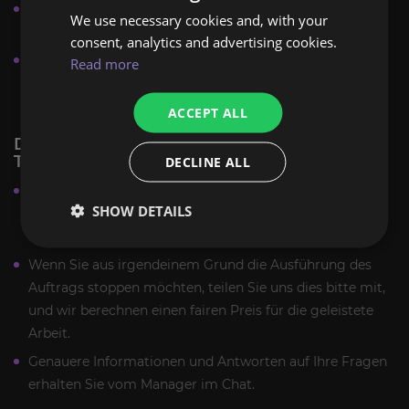
Zwischenberichte können wir Ihnen in Form von
We use necessary cookies and, with your
Screenshots oder per Stream zur Verfügung stellen.
consent, analytics and advertising cookies.
Alle Gold-, Ressourcen- und Ausrüstungsgegenstände,
Read more
die Sie während des Boosts erhalten, werden auf Ihrem
Charakter gespeichert.
ACCEPT ALL
DIABLO IMMORTAL STÜNDLICHE
TREIBEREMPFEHLUNGEN
DECLINE ALL
Bitte klären Sie alle Präferenzen für die auszuführenden
SHOW DETAILS
Aufgaben, bevor Sie mit der Ausführung des Auftrags
beginnen.
Wenn Sie aus irgendeinem Grund die Ausführung des
Auftrags stoppen möchten, teilen Sie uns dies bitte mit,
und wir berechnen einen fairen Preis für die geleistete
Arbeit.
Genauere Informationen und Antworten auf Ihre Fragen
erhalten Sie vom Manager im Chat.