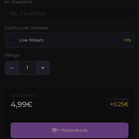
MC_FINALPRICE
ZUSÄTZLICHE OPTIONEN:
Live Stream
+8%
Menge
−
+
GESAMTPREIS
5 % Cashback
4,99€
+0.25€
+ Warenkorb