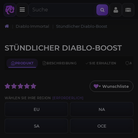
Diablo Immortal
Stündlicher Diablo-Boost
STÜNDLICHER DIABLO-BOOST
PRODUKT
BESCHREIBUNG
SIE ERHALTEN
ANF
+ Wunschliste
WÄHLEN SIE IHRE REGION
[ERFORDERLICH]
EU
NA
SA
OCE