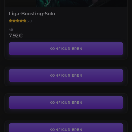
Liga-Boosting-Solo
5.0
AB
7,92€
Liga-Boosting-Duo
4.4
KONFIGURIEREN
AB
10,57€
Ranglistensiege
4.4
KONFIGURIEREN
AB
2,74€
Platzierungsspiele
4.8
KONFIGURIEREN
AB
2,16€
Coaching Individuell
4.4
KONFIGURIEREN