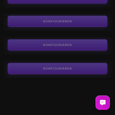
AB
20,28€
LoL-Nivellierung
4.5
KONFIGURIEREN
AB
27,36€
Normale Spiele
4.6
KONFIGURIEREN
AB
2,74€
KONFIGURIEREN