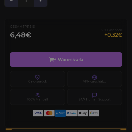
−
+
GESAMTPREIS
5 % Cashback
6,48€
+0.32€
+ Warenkorb
Geld-zurück
VPN-geschützt
100% Manuell
24/7 Human Support