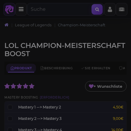
League of Legends
Champion-Meisterschaft
LOL CHAMPION-MEISTERSCHAFT
BOOST
PRODUKT
BESCHREIBUNG
SIE ERHALTEN
ANF
+ Wunschliste
MASTERY BOOSTING
[ERFORDERLICH]
Mastery 1 --> Mastery 2
4,50€
Mastery 2 --> Mastery 3
9,00€
Mastery 3 --> Mastery 4
14,00€