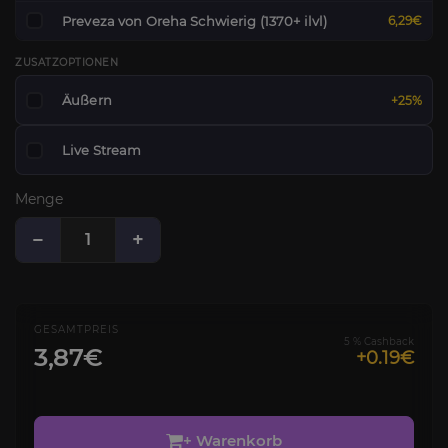
Preveza von Oreha Schwierig (1370+ ilvl)
6,29€
ZUSATZOPTIONEN
Äußern
+25%
Live Stream
Menge
−
+
GESAMTPREIS
5 % Cashback
3,87€
+0.19€
+ Warenkorb