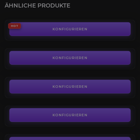
ÄHNLICHE PRODUKTE
AB
0,05€
Stundenboost
HOT
4.1
KONFIGURIEREN
AB
13,08€
Chaos-Dungeons
3.7
KONFIGURIEREN
AB
0,65€
Fertigkeitspunkte
4.6
KONFIGURIEREN
AB
15,84€
Mokoko-Samen
4.6
KONFIGURIEREN
AB
12,84€
Tägliches Aktivitäten-Bundle