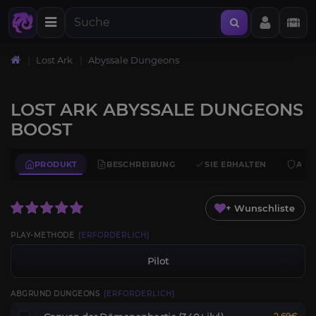
Lost Ark
Abyssale Dungeons
LOST ARK ABYSSALE DUNGEONS
BOOST
PRODUKT
BESCHREIBUNG
SIE ERHALTEN
ANF
+ Wunschliste
PLAY-METHODE
[ERFORDERLICH]
Pilot
ABGRUND DUNGEONS
[ERFORDERLICH]