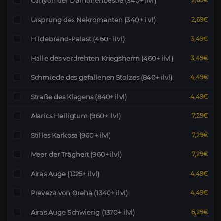
Canyon der Dämonenbestie (340+ ilvl)
2,69€
Ursprung des Nekromanten (340+ ilvl)
2,69€
Hildebrand-Palast (460+ ilvl)
3,49€
Halle des verdrehten Kriegsherrn (460+ ilvl)
3,49€
Schmiede des gefallenen Stolzes (840+ ilvl)
4,49€
Straße des Klagens (840+ ilvl)
4,49€
Alarics Heiligtum (960+ ilvl)
7,29€
Stilles Karkosa (960+ ilvl)
7,29€
Meer der Trägheit (960+ ilvl)
7,29€
Airas Auge (1325+ ilvl)
4,49€
Preveza von Oreha (1340+ ilvl)
4,49€
Airas Auge Schwierig (1370+ ilvl)
6,29€