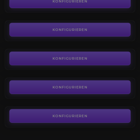
4.5
KONFIGURIEREN
AB
1,09€
Kayangel Abgrund Dungeon
4.1
KONFIGURIEREN
AB
19,44€
Thaemine (Legions-)Raid
5.0
KONFIGURIEREN
AB
4,75€
Kazeros Raid Akt 3
4.7
KONFIGURIEREN
AB
6,20€
KONFIGURIEREN