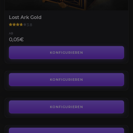
Lost Ark Gold
3.8
AB
0,05€
Valtan-Legion-Überfall
4.4
KONFIGURIEREN
AB
21,73€
Vykas-Legions-Raid
4.3
KONFIGURIEREN
AB
10,45€
Kakul Saydon
4.6
KONFIGURIEREN
AB
3,00€
Brelshaza