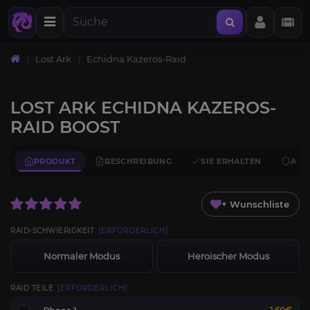
Lost Ark
Echidna Kazeros-Raid
LOST ARK ECHIDNA KAZEROS-
RAID BOOST
PRODUKT
BESCHREIBUNG
SIE ERHALTEN
ANF
+ Wunschliste
RAID-SCHWIERIGKEIT
[ERFORDERLICH]
Normaler Modus
Heroischer Modus
RAID TEILE
[ERFORDERLICH]