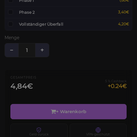
Phase 1
1,60€
Phase 2
3,40€
Vollständiger Überfall
4,20€
Menge
−
+
GESAMTPREIS
5 % Cashback
4,84€
+0.24€
+ Warenkorb
Geld-zurück
VPN-geschützt