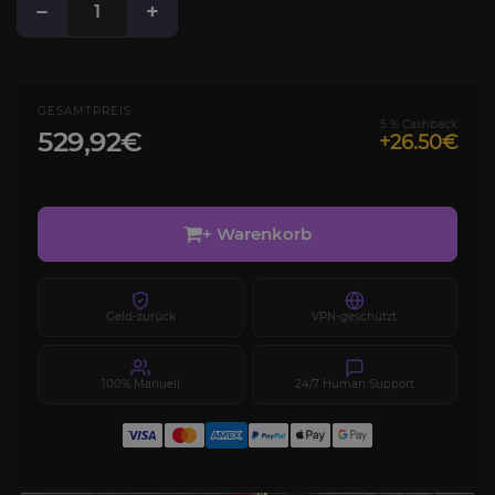
−
+
GESAMTPREIS
5 % Cashback
529,92€
+26.50€
+ Warenkorb
Geld-zurück
VPN-geschützt
100% Manuell
24/7 Human Support