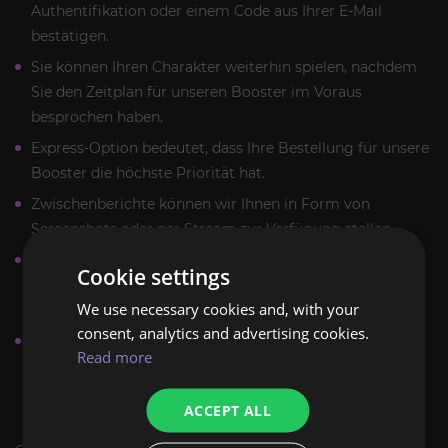
Authentifikation oder einem Code aus Ihrer E-Mail
bestätigen.
Sie können Ihren Charakter weiterhin spielen, nachdem
Sie den Zeitplan für unseren Booster im Voraus
besprochen haben.
Express-Option bedeutet, dass Ihre Bestellung für unsere
Booster die höchste Priorität hat.
Zwischenberichte können wir Ihnen in Form von
Screenshots oder per Stream zur Verfügung stellen.
Alle Gold-, Ressourcen- und Ausrüstungsgegenstände,
Cookie settings
die Sie während des Boosts erhalten, werden auf Ihrem
We use necessary cookies and, with your
Charakter gespeichert.
consent, analytics and advertising cookies.
Wenn Sie aus irgendeinem Grund die Ausführung des
Read more
Auftrags stoppen möchten, teilen Sie uns dies bitte mit,
und wir berechnen einen fairen Preis für die geleistete
ACCEPT ALL
Arbeit.