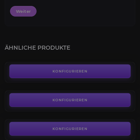
Weiter
Sternensteingrabhügel
4.3
ÄHNLICHE PRODUKTE
AB
5,00€
Die Untiefen
4.2
KONFIGURIEREN
AB
5,00€
Die Schiffswerft der Dynastie
4.2
KONFIGURIEREN
AB
5,00€
New World Coins
3.6
KONFIGURIEREN
AB