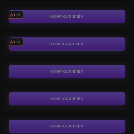
0,11€
Ausrüstungswert
3.9
KONFIGURIEREN
AB
121,99€
Die Empyreische Schmiede
3.9
KONFIGURIEREN
AB
5,00€
New World Saisonpass
4.7
KONFIGURIEREN
AB
0,89€
Prüfung des Verzehrers
4.9
KONFIGURIEREN
AB
89,03€
KONFIGURIEREN