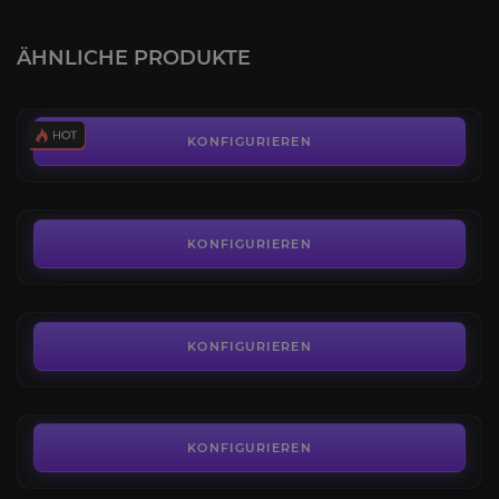
Leveling 1-70
4.4
ÄHNLICHE PRODUKTE
AB
6,19€
Waffen Leveling Boost
4.2
KONFIGURIEREN
AB
18,68€
Gips Farm
3.9
KONFIGURIEREN
AB
5,24€
Herz des Sturmwinds
4.6
KONFIGURIEREN
AB
5,00€
Muscheln und Schwarzpulver
3.8
KONFIGURIEREN
AB