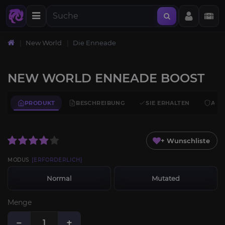
New World
Die Enneade
NEW WORLD ENNEADE BOOST
PRODUKT
BESCHREIBUNG
SIE ERHALTEN
ANF
+ Wunschliste
MODUS
[ERFORDERLICH]
Normal
Mutated
Menge
−
+