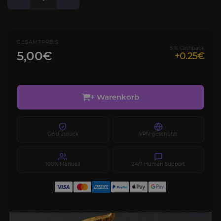
GESAMTPREIS
5 % Cashback
5,00€
+0.25€
+ Warenkorb
Geld-zurück
VPN-geschützt
100% Manuell
24/7 Human Support