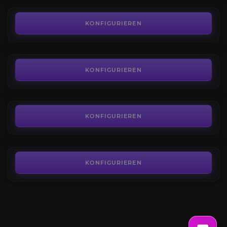
5,00€
PvP Belohnungspfad
3.8
KONFIGURIEREN
AB
5,33€
Die Empyreische Schmiede
3.9
KONFIGURIEREN
AB
5,00€
Die Wilde Spalte
3.8
KONFIGURIEREN
AB
5,00€
KONFIGURIEREN