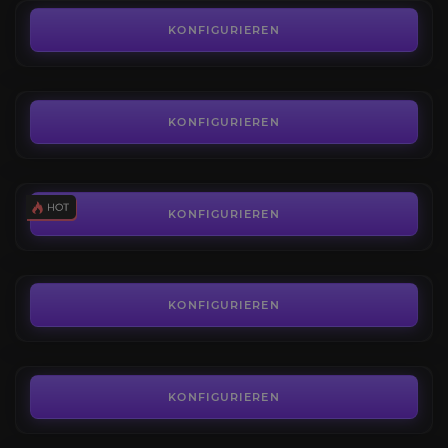
Kampagnen-Boss
4.2
KONFIGURIEREN
AB
11,50€
Exalted Orb
4.3
KONFIGURIEREN
AB
0,02€
Vaal-Orbs
4.0
KONFIGURIEREN
AB
0,02€
Uncut Skill Gems
4.7
KONFIGURIEREN
AB
1,80€
Olroth
4.2
KONFIGURIEREN
AB
6,74€