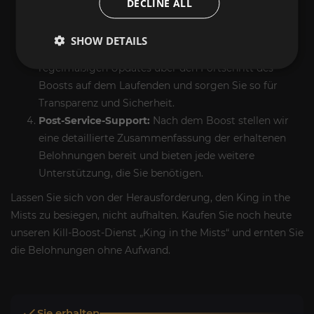
DECLINE ALL
und den King in the Mists schnell zu besiegen und
Ausfallzeiten zu minimieren.
SHOW DETAILS
Fortschrittsaktualisierungen:
Bleiben Sie mit
regelmäßigen Updates über den Fortschritt des
Boosts auf dem Laufenden und sorgen Sie so für
Transparenz und Sicherheit.
Post-Service-Support:
Nach dem Boost stellen wir
eine detaillierte Zusammenfassung der erhaltenen
Belohnungen bereit und bieten jede weitere
Unterstützung, die Sie benötigen.
Lassen Sie sich von der Herausforderung, den King in the
Mists zu besiegen, nicht aufhalten. Kaufen Sie noch heute
unseren Kill-Boost-Dienst „King in the Mists“ und ernten Sie
die Belohnungen ohne Aufwand.
Sie erhalten