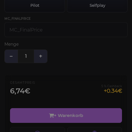
Pilot
Selfplay
MC_FINALPRICE
Menge
−
+
GESAMTPREIS
5 % Cashback
6,74€
+0.34€
+ Warenkorb