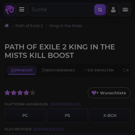
Path of Exile 2
King in the Mists
PATH OF EXILE 2 KING IN THE
MISTS KILL BOOST
PRODUKT
BESCHREIBUNG
SIE ERHALTEN
ANF
+ Wunschliste
PLATTFORM AUSWÄHLEN:
[ERFORDERLICH]
PC
PS
X-BOX
PLAY-METHODE
[ERFORDERLICH]