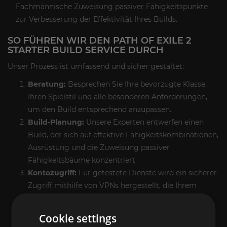
Fachmännische Zuweisung passiver Fähigkeitspunkte
zur Verbesserung der Effektivität Ihres Builds.
SO FÜHREN WIR DEN PATH OF EXILE 2
STARTER BUILD SERVICE DURCH
Unser Prozess ist umfassend und sicher gestaltet:
Beratung:
Besprechen Sie Ihre bevorzugte Klasse,
Ihren Spielstil und alle besonderen Anforderungen,
um den Build entsprechend anzupassen.
Build-Planung:
Unsere Experten entwerfen einen
Build, der sich auf effektive Fähigkeitskombinationen,
Ausrüstung und die Zuweisung passiver
Fähigkeitsbäume konzentriert.
Kontozugriff:
Für getestete Dienste wird ein sicherer
Zugriff mithilfe von VPNs hergestellt, die Ihrem
Standort entsprechen, um die Kontosicherheit zu
gewährleisten.
Cookie settings
Implementierung:
Der Build wird sorgfältig