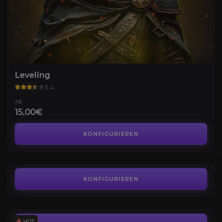
Leveling
3.4
AB
15,00€
Kampagnen-Boss
4.2
KONFIGURIEREN
AB
11,50€
Exalted Orb
4.3
KONFIGURIEREN
AB
0,02€
Vaal-Orbs