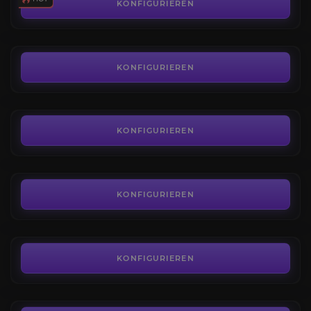
4.0
KONFIGURIEREN
AB
0,02€
Uncut Support Gems
3.4
KONFIGURIEREN
AB
3,50€
Meta Gems
4.6
KONFIGURIEREN
AB
96,70€
Trial of Chaos
4.4
KONFIGURIEREN
AB
4,91€
Xesht Kill
4.6
KONFIGURIEREN
AB
6,74€