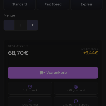
Standard
Fast Speed
Express
Menge
−
+
GESAMTPREIS
5 % Cashback
68,70€
+3.44€
+ Warenkorb
Geld-zurück
VPN-geschützt
100% Manuell
24/7 Human Support