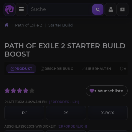
Path of Exile 2
Starter Build
PATH OF EXILE 2 STARTER BUILD
BOOST
PRODUKT
BESCHREIBUNG
SIE ERHALTEN
ANF
+ Wunschliste
PLATTFORM AUSWÄHLEN:
[ERFORDERLICH]
PC
PS
X-BOX
ABSCHLUSSGESCHWINDIGKEIT
[ERFORDERLICH]