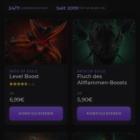
24/7
Seit 2019
KUNDENSUPPORT
FÜR SPIELER DA
PATH OF EXILE
PATH OF EXILE
Level Boost
Fluch des
Allflammen-Boosts
4.6
AB
AB
6,99€
5,90€
KONFIGURIEREN
KONFIGURIEREN