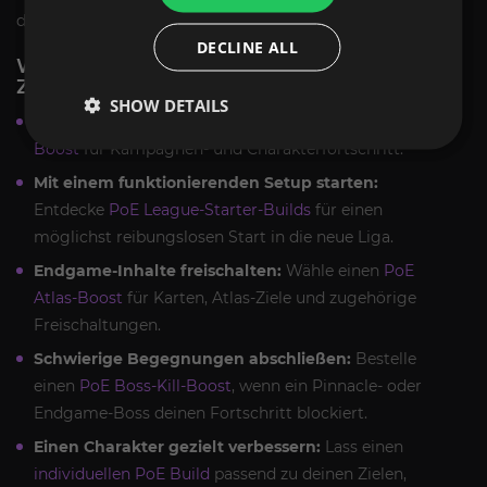
den Service, der deinen tatsächlichen Engpass löst.
DECLINE ALL
WELCHER PATH OF EXILE BOOST PASST
ZU DEINEM ZIEL?
SHOW DETAILS
Schneller zu den Karten:
Nutze unseren
PoE Level-
Boost
für Kampagnen- und Charakterfortschritt.
Mit einem funktionierenden Setup starten:
Entdecke
PoE League-Starter-Builds
für einen
möglichst reibungslosen Start in die neue Liga.
Endgame-Inhalte freischalten:
Wähle einen
PoE
Atlas-Boost
für Karten, Atlas-Ziele und zugehörige
Freischaltungen.
Schwierige Begegnungen abschließen:
Bestelle
einen
PoE Boss-Kill-Boost
, wenn ein Pinnacle- oder
Endgame-Boss deinen Fortschritt blockiert.
Einen Charakter gezielt verbessern:
Lass einen
individuellen PoE Build
passend zu deinen Zielen,