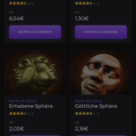
4.4
4.4
AB
AB
6,54€
1,30€
KONFIGURIEREN
KONFIGURIEREN
PATH OF EXILE
PATH OF EXILE
Erhabene Sphäre
Göttliche Sphäre
4.3
4.6
AB
AB
2,02€
2,16€