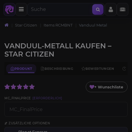
Star Citizen
Items RCMBNT
Vanduul Metal
VANDUUL-METALL KAUFEN –
STAR CITIZEN
PRODUKT
BESCHREIBUNG
BEWERTUNGEN
FA
+ Wunschliste
MC_FINALPRICE
[ERFORDERLICH]
🌌 ZUSÄTZLICHE OPTIONEN