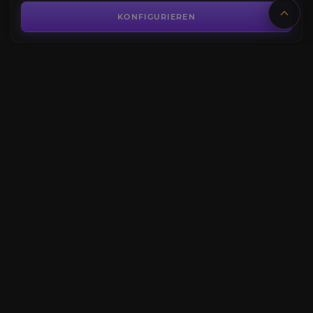
4.2
KONFIGURIEREN
AB
0,36€
Yormandi-Zunge
4.8
KONFIGURIEREN
AB
1,10€
Yormandi-Auge
4.7
KONFIGURIEREN
AB
1,95€
KONFIGURIEREN