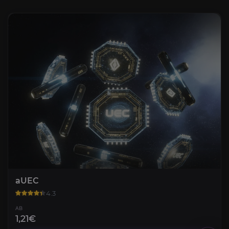
aUEC
4.3
AB
1,21€
Vanduul-Plattierung