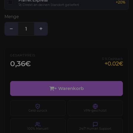
Planet Express
+20%
🚀 Direkt an deinen Standort geliefert
Menge
−
+
GESAMTPREIS
5 % Cashback
0,36€
+0.02€
+ Warenkorb
Geld-zurück
VPN-geschützt
100% Manuell
24/7 Human Support