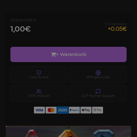
GESAMTPREIS
5 % Cashback
1,00€
+0.05€
+ Warenkorb
Geld-zurück
VPN-geschützt
100% Manuell
24/7 Human Support