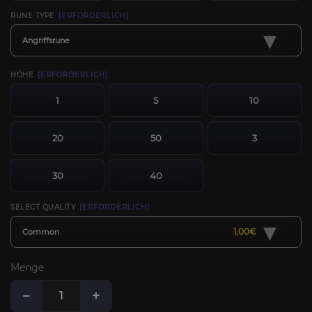
RUNE TYPE
[ERFORDERLICH]
▾
Angriffsrune
HÖHE
[ERFORDERLICH]
1
5
10
20
50
3
30
40
SELECT QUALITY
[ERFORDERLICH]
▾
1,00€
Common
Menge
−
+