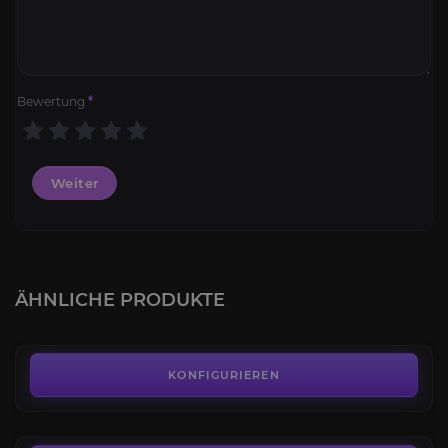
Bewertung
*
Weiter
Runen Leveling
4.1
ÄHNLICHE PRODUKTE
AB
1,87€
Waffenbeherrschung
4.8
KONFIGURIEREN
AB
7,63€
Throne and Liberty Builds