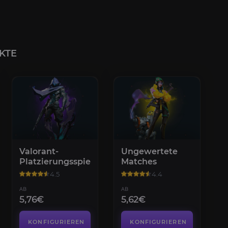
KTE
Valorant-
Ungewertete
Platzierungsspiele
Matches
4.5
4.4
AB
AB
5,76€
5,62€
KONFIGURIEREN
KONFIGURIEREN