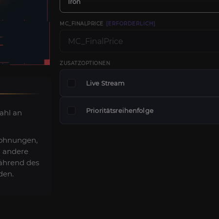
Iron
MC_FINALPRICE
[ERFORDERLICH]
ZUSATZOPTIONEN
Live Stream
Prioritätsreihenfolge
ahl an
lohnungen,
 andere
ährend des
den.