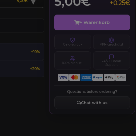
▾
5,00€
5,00€
+0.25€
+ Warenkorb
Geld-zurück
VPN-geschützt
+10%
24/7 Human
100% Manuell
Support
+20%
Questions before ordering?
Chat with us