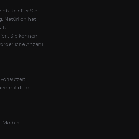
b. Je öfter Sie
. Natürlich hat
ate
lfen. Sie können
forderliche Anzahl
orlaufzeit
onen mit dem
?
lo-Modus