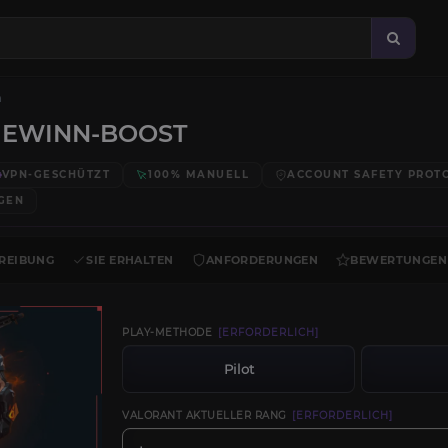
n
GEWINN-BOOST
VPN-GESCHÜTZT
100% MANUELL
ACCOUNT SAFETY PROT
GEN
REIBUNG
SIE ERHALTEN
ANFORDERUNGEN
BEWERTUNGEN
PLAY-METHODE
[ERFORDERLICH]
Pilot
VALORANT AKTUELLER RANG
[ERFORDERLICH]