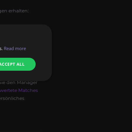
en erhalten:
s.
Read more
ACCEPT ALL
von Boosting-
Produkt oder die
n Sie den Manager
wertete Matches
ersönliches