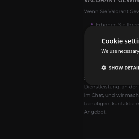
VALORANT GEWI
Wenn Sie Valorant Gew
Erhöhen Sie Ihren
Kontoerfahrung;
Cookie sett
Häute;
We use necessary 
Valorant Points-
SHOW DETAI
Das ExpCarry-Team ver
Services und ist berei
Dienstleistung, an der
im Chat, und wir mach
benötigen, kontaktier
Angebot.