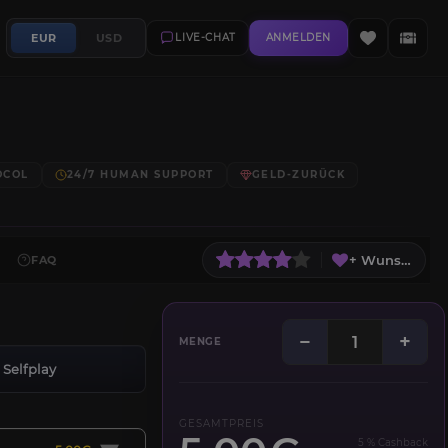
EUR
USD
LIVE-CHAT
ANMELDEN
OCOL
24/7 HUMAN SUPPORT
GELD-ZURÜCK
+ Wunschliste
FAQ
−
+
MENGE
Selfplay
GESAMTPREIS
5 % Cashback