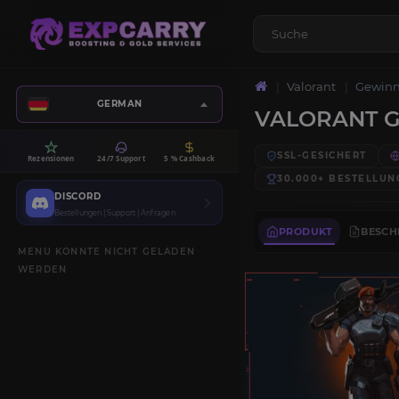
Valorant
Gewin
GERMAN
VALORANT 
SSL-GESICHERT
Rezensionen
24/7 Support
5 % Cashback
30.000+
BESTELLUN
DISCORD
Bestellungen | Support | Anfragen
PRODUKT
BESCH
MENU KONNTE NICHT GELADEN
WERDEN