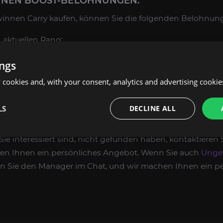
NNEN BOOST-BELOHNUNGEN:
innen Carry kaufen, können Sie die folgenden Belohnung
 aktuellen Rang;
ings
cookies and, with your consent, analytics and advertising cookie
Währung.
LS
DECLINE ALL
fügt über umfangreiche Erfahrung in der Bereitstellung 
t, Aufgaben jeder Komplexität zu erledigen. Wenn Sie das 
 Sie interessiert sind, nicht gefunden haben, kontaktiere
en Ihnen ein persönliches Angebot. Wenn Sie auch
Unge
en Sie den Manager im Chat, und wir machen Ihnen ein p