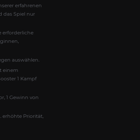
nserer erfahrenen
d das Spiel nur
 erforderliche
eginnen,
iegen auswählen.
it einem
Booster 1 Kampf
or, 1 Gewinn von
erhöhte Priorität,