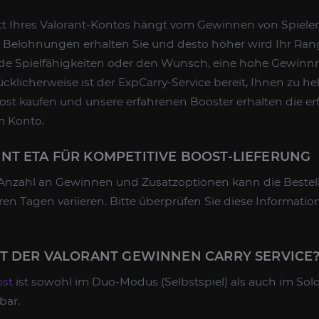
t Ihres Valorant-Kontos hängt vom Gewinnen von Spielen a
Belohnungen erhalten Sie und desto höher wird Ihr Rang
nde Spielfähigkeiten oder den Wunsch, eine hohe Gewinnr
cklicherweise ist der ExpCarry-Service bereit, Ihnen zu he
st kaufen und unsere erfahrenen Booster erhalten die er
m Konto.
T ETA FÜR KOMPETITIVE BOOST-LIEFERUNG
nzahl an Gewinnen und Zusatzoptionen kann die Bestellv
en Tagen variieren. Bitte überprüfen Sie diese Informati
RT DER VALORANT GEWINNEN CARRY SERVICE
ost
ist sowohl im Duo-Modus (Selbstspiel) als auch im So
bar.