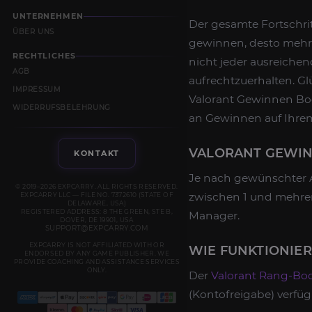
UNTERNEHMEN
Der gesamte Fortschrit
ÜBER UNS
gewinnen, desto mehr 
RECHTLICHES
nicht jeder ausreiche
AGB
aufrechtzuerhalten. Glü
IMPRESSUM
Valorant Gewinnen Boo
WIDERRUFSBELEHRUNG
an Gewinnen auf Ihre
VALORANT GEWINN
KONTAKT
Je nach gewünschter A
© 2019–2026 EXPCARRY. ALL RIGHTS RESERVED.
zwischen 1 und mehrer
EXPCARRY LLC — FILE NO. 7372610 (STATE OF
DELAWARE, USA)
REGISTERED ADDRESS: 8 THE GREEN, STE B,
Manager.
DOVER, DE 19901, USA
SUPPORT@EXPCARRY.COM
EXPCARRY IS NOT AFFILIATED WITH OR
WIE FUNKTIONIE
ENDORSED BY ANY GAME PUBLISHER. WE
PROVIDE COACHING AND ASSISTANCE SERVICES
ONLY.
Der
Valorant Rang-Bo
(Kontofreigabe) verfüg