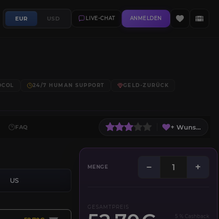
EUR
USD
LIVE-CHAT
ANMELDEN
OCOL
24/7 HUMAN SUPPORT
GELD-ZURÜCK
+ Wunschliste
FAQ
−
+
MENGE
US
GESAMTPREIS
5 % Cashback