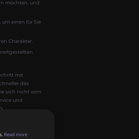
ern möchten, und
 um einen für Sie
hren Charakter.
reitgestellten
chritt mit
chneller das
ie sich nicht vom
rvice und
s.
s.
Read more