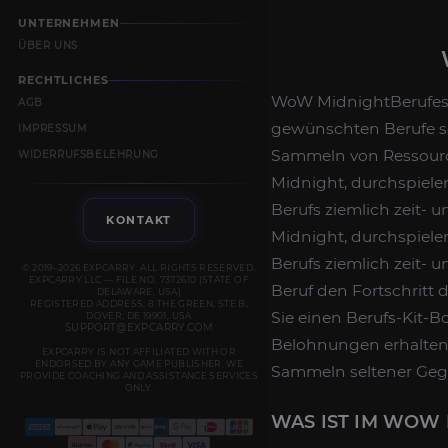
UNTERNEHMEN
ÜBER UNS
RECHTLICHES
WoW MidnightBerufes Kit
AGB
gewünschten Berufe so
IMPRESSUM
Sammeln von Ressourc
WIDERRUFSBELEHRUNG
Midnight, durchspiele
Berufs ziemlich zeit-
KONTAKT
Midnight, durchspiele
Berufs ziemlich zeit- 
© 2019–2026 EXPCARRY. ALL RIGHTS RESERVED.
EXPCARRY LLC — FILE NO. 7372610 (STATE OF
Beruf den Fortschritt 
DELAWARE, USA)
REGISTERED ADDRESS: 8 THE GREEN, STE B,
Sie einen Berufs-Kit-
DOVER, DE 19901, USA
SUPPORT@EXPCARRY.COM
Belohnungen erhalten, 
EXPCARRY IS NOT AFFILIATED WITH OR
ENDORSED BY ANY GAME PUBLISHER. WE
Sammeln seltener Geg
PROVIDE COACHING AND ASSISTANCE SERVICES
ONLY.
WAS IST IM WOW 