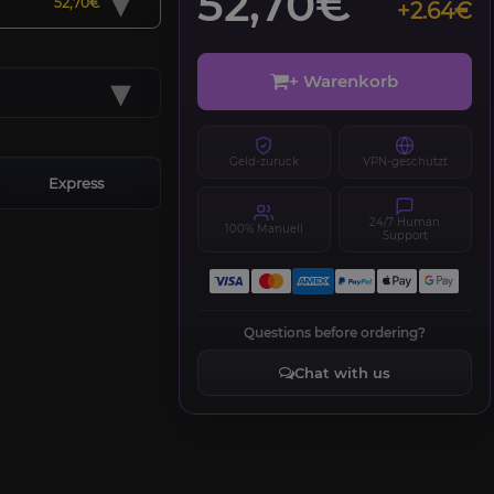
▾
52,70€
52,70€
+2.64€
▾
+ Warenkorb
Geld-zurück
VPN-geschützt
Express
24/7 Human
100% Manuell
Support
Questions before ordering?
Chat with us