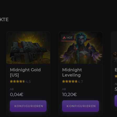
KTE
Midnight Gold
Midnight
B
[US]
Leveling
4.5
4.7
A
AB
AB
0,04€
10,20€
KONFIGURIEREN
KONFIGURIEREN
SpecMaster:
Haus Leveling