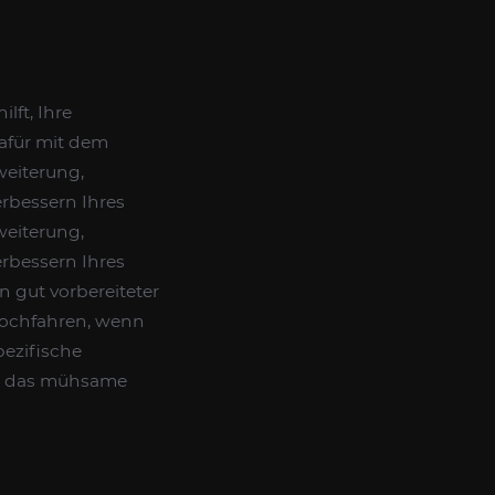
lft, Ihre
dafür mit dem
eiterung,
rbessern Ihres
weiterung,
rbessern Ihres
n gut vorbereiteter
 hochfahren, wenn
ezifische
tig das mühsame