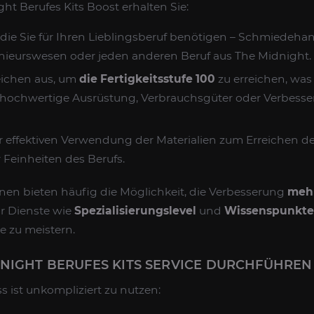
t Berufes Kits Boost erhalten Sie:
die Sie für Ihren Lieblingsberuf benötigen – Schmiedeha
enieurswesen oder jeden anderen Beruf aus The Midnight.
eichen aus, um
die Fertigkeitsstufe 100
zu erreichen, was
, hochwertige Ausrüstung, Verbrauchsgüter oder Verbess
r effektiven Verwendung der Materialien zum Erreichen d
 Feinheiten des Berufs.
nen bieten häufig die Möglichkeit, die Verbesserung
mehr
r Dienste wie
Spezialisierungslevel
und
Wissenspunkt
e zu meistern.
NIGHT BERUFES KITS SERVICE DURCHFÜHREN
 ist unkompliziert zu nutzen: