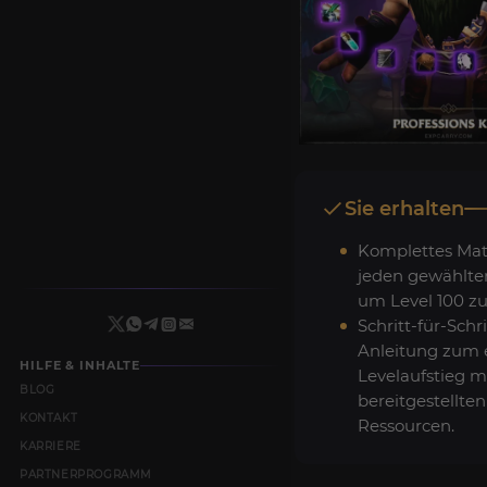
Sie erhalten
Komplettes Mate
jeden gewählten
um Level 100 zu
Schritt-für-Schri
Anleitung zum e
HILFE & INHALTE
Levelaufstieg mi
BLOG
bereitgestellten
KONTAKT
Ressourcen.
KARRIERE
PARTNERPROGRAMM