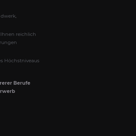
ndwerk,
 Ihnen reichlich
erungen
es Höchstniveaus
erer Berufe
erwerb