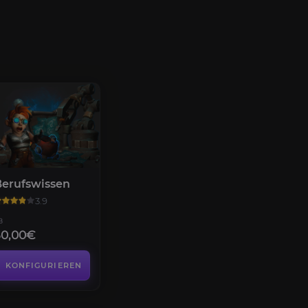
erufswissen
3.9
B
50,00€
KONFIGURIEREN
Housing