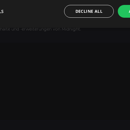
en
LS
DECLINE ALL
en zu können, ist ein aktives World of Warcraft-Abonnement erf
nhalte und -erweiterungen von Midnight.