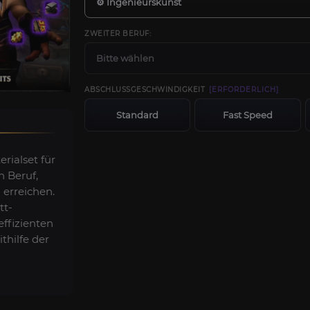
⚙️ Ingenieurskunst
ZWEITER BERUF:
Bitte wählen
ABSCHLUSSGESCHWINDIGKEIT
[ERFORDERLICH]
Standard
Fast Speed
rialset für
 Beruf,
 erreichen.
tt-
ffizienten
thilfe der