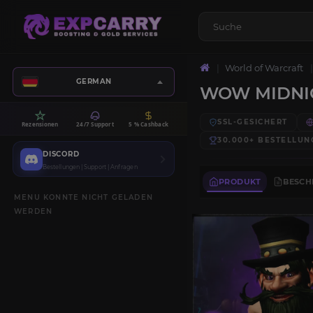
World of Warcraft
GERMAN
WOW MIDNIG
SSL-GESICHERT
Rezensionen
24/7 Support
5 % Cashback
30.000+
BESTELLUN
DISCORD
Bestellungen | Support | Anfragen
PRODUKT
BESCH
MENU KONNTE NICHT GELADEN
WERDEN