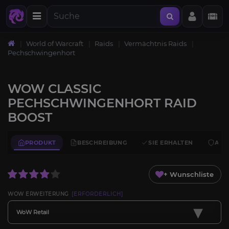
World of Warcraft
Raids
Vermächtnis Raids
Pechschwingenhort
WOW CLASSIC
PECHSCHWINGENHORT RAID
BOOST
PRODUKT
BESCHREIBUNG
SIE ERHALTEN
ANF
+ Wunschliste
WOW ERWEITERUNG
[ERFORDERLICH]
▾
WoW Retail