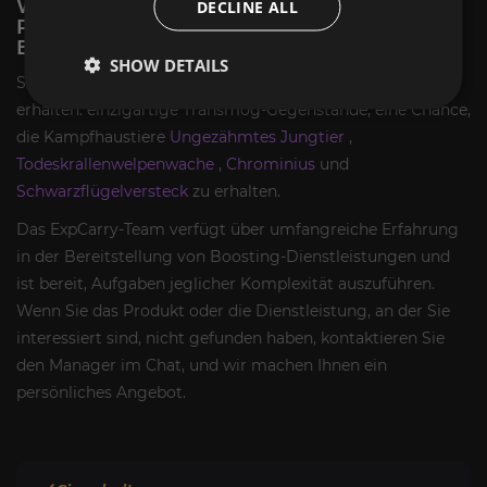
WOW DRAGONFLIGHT
DECLINE ALL
PECHSCHWINGENHORT BOOST
BELOHNUNGEN UND ERFOLGE:
SHOW DETAILS
Sie können die folgenden Belohnungen und Erfolge
erhalten: einzigartige Transmog-Gegenstände, eine Chance,
die Kampfhaustiere
Ungezähmtes Jungtier
,
Todeskrallenwelpenwache
,
Chrominius
und
Schwarzflügelversteck
zu erhalten.
Das ExpCarry-Team verfügt über umfangreiche Erfahrung
in der Bereitstellung von Boosting-Dienstleistungen und
ist bereit, Aufgaben jeglicher Komplexität auszuführen.
Wenn Sie das Produkt oder die Dienstleistung, an der Sie
interessiert sind, nicht gefunden haben, kontaktieren Sie
den Manager im Chat, und wir machen Ihnen ein
persönliches Angebot.