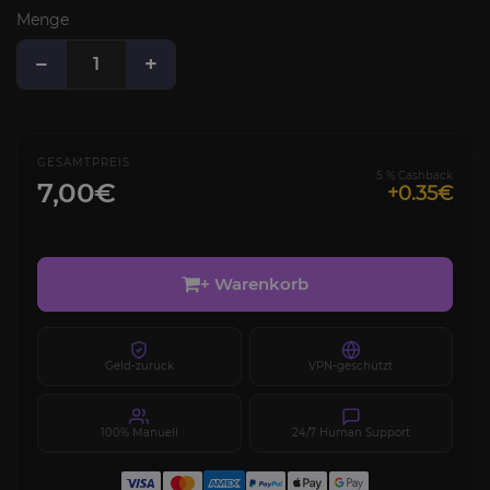
Menge
−
+
GESAMTPREIS
5 % Cashback
7,00€
+0.35€
+ Warenkorb
Geld-zurück
VPN-geschützt
100% Manuell
24/7 Human Support