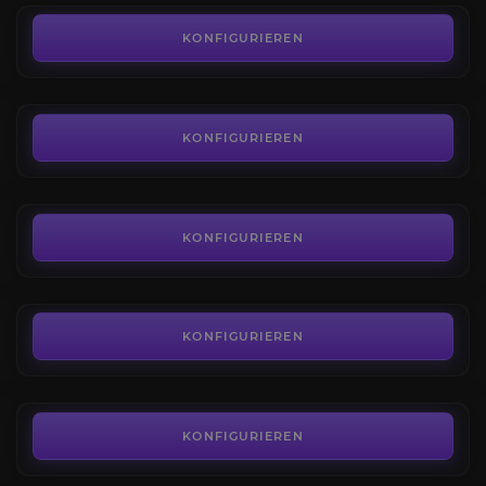
Die Feuerlande
5.0
KONFIGURIEREN
AB
7,00€
Das Herz der Angst
3.8
KONFIGURIEREN
AB
7,00€
Höllenfeuerzitadelle
4.2
KONFIGURIEREN
AB
7,00€
Ny'alotha, die Erwachte Stadt
3.9
KONFIGURIEREN
AB
24,00€
Classic ERA Gold
4.6
KONFIGURIEREN
AB