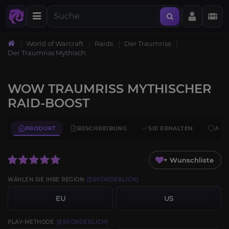
World of Warcraft
Raids
Der Traumriss
Der Traumriss Mythisch
WOW TRAUMRISS MYTHISCHER
RAID-BOOST
PRODUKT
BESCHREIBUNG
SIE ERHALTEN
ANF
+ Wunschliste
WÄHLEN SIE IHRE REGION
[ERFORDERLICH]
EU
US
PLAY-METHODE
[ERFORDERLICH]