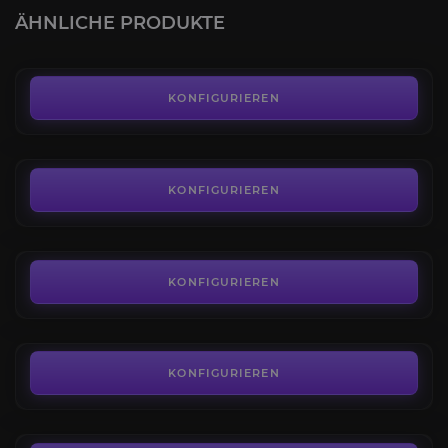
4.7
ÄHNLICHE PRODUKTE
AB
6,00€
Der Traumriss Normaler
4.5
KONFIGURIEREN
AB
7,19€
Marsch auf Quel'Danas Normaler
4.7
KONFIGURIEREN
AB
11,69€
Ruhm des Schlachtzüglers von Midnight
4.4
KONFIGURIEREN
AB
86,00€
Spitzenreiter
4.7
KONFIGURIEREN
AB
60,00€
Der Traumriss Heroisch