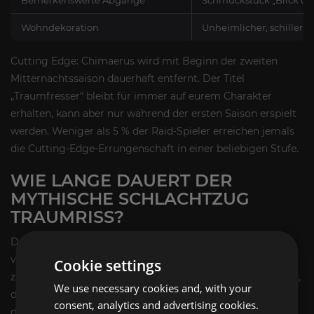
Wohndekoration
Unheimlicher, schillern
Cutting Edge: Chimaerus wird mit Beginn der zweiten
Mitternachtssaison dauerhaft entfernt. Der Titel
„Traumfresser“ bleibt für immer auf eurem Charakter
erhalten, kann aber nur während der ersten Saison erspielt
werden. Weniger als 5 % der Raid-Spieler erreichen jemals
die Cutting-Edge-Errungenschaft in einer beliebigen Stufe.
WIE LANGE DAUERT DER
MYTHISCHE SCHLACHTZUG
TRAUMRISS?
Der mythische Chimärus-Raid dauert mit einem gut
vorbereiteten Team 30–60 Minuten von der Einladung bis
Cookie settings
zum Loot. Zu Beginn der Saison dauert er eher 60 Minuten,
We use necessary cookies and, with your
da die Teams den richtigen Zeitpunkt für den Angriff und
consent, analytics and advertising cookies.
die Abklingzeit ihrer Fähigkeiten optimieren. Mit der