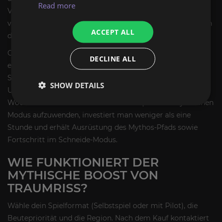
Read more
Verbesserung der Ausrüstung im Laufe der Saison
verkürzen sich die Killzeiten deutlich. Tägliche Raids sind in
ACCEPT ALL
der EU und den USA verfügbar.
Obwohl es sich nur um einen einzigen Boss handelt,
DECLINE ALL
erfordert der mythische Traumriss dieselbe feste 20-
Spieler-Gruppe wie jeder mythische Schlachtzug. Der
SHOW DETAILS
Unterschied liegt in der Effizienz: Anstatt 2-3 Stunden pro
Woche für die sechs Bosse der Leerenspitze im mythischen
Modus aufzuwenden, investiert man weniger als eine
Stunde und erhält Ausrüstung des Mythos-Pfads sowie
Fortschritt im Schneide-Modus.
WIE FUNKTIONIERT DER
MYTHISCHE BOOST VON
TRAUMRISS?
Wähle dein Spielformat (Selbstspiel oder mit Pilot), die
Beutepriorität und die Region. Nach dem Kauf kontaktiert