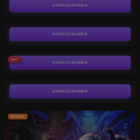
4.4
KONFIGURIEREN
AB
5,99€
Die Leerenspitze Mythisch
4.5
KONFIGURIEREN
AB
50,00€
Volle Raid-Ausrüstung
HOT
4.6
KONFIGURIEREN
AB
280,00€
KONFIGURIEREN
BUNDLE