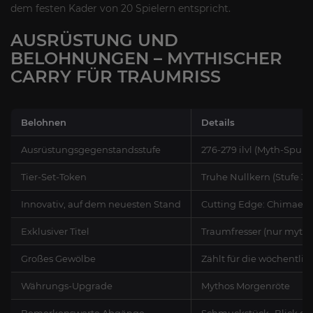
dem festen Kader von 20 Spielern entspricht.
AUSRÜSTUNG UND
BELOHNUNGEN – MYTHISCHER
CARRY FÜR TRAUMRISS
Belohnen
Details
Ausrüstungsgegenstandsstufe
276-279 ilvl (Myth-Spur 2
Tier-Set-Token
Truhe Nullkern (Stufe 35
Innovativ, auf dem neuesten Stand
Cutting Edge: Chimaerus,
Exklusiver Titel
Traumfresser (nur myth
Großes Gewölbe
Zählt für die wöchentl
Währungs-Upgrade
Mythos Morgenröte
Bemerkenswerte Abgänge
Schmuckstück „Blick de