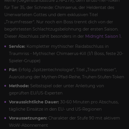
Reihe (Gegenstandsstufe 276–279), dem Brust-Tier-Token
für Tier 35, der Schneide: Chimaerus, der Heldentat des
Unerwarteten Gottes und dem exklusiven Titel
„Traumfresser“. Nur noch ein Boss trennt dich von der
begehrtesten Schlachtzugsbelohnung der ersten Saison.
Dieser Abschluss zählt besonders in der
Midnight Saison 1
.
Service:
Kompletter mythischer Raidabschluss in
Traumriss - Mythischer Chimaerus-Kill (1/1 Boss, feste 20-
Spieler-Gruppe)
Für:
Erfolg „Spitzentechnologie“, Titel „Traumfresser“,
Ausrüstung der Mythen-Pfad-Reihe, Truhen-Stufen-Token
Methode:
Selbstspiel oder unter Anleitung von
geprüften EU/US-Experten
Voraussichtliche Dauer:
30-60 Minuten pro Abschuss,
tägliche Einsätze in den EU- und US-Regionen
Voraussetzungen:
Charakter der Stufe 90 mit aktivem
WoW-Abonnement