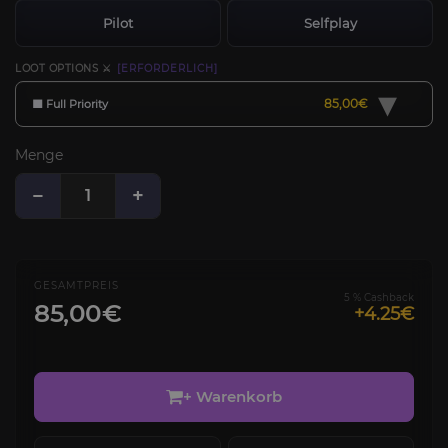
Pilot
Selfplay
LOOT OPTIONS ⚔️
[ERFORDERLICH]
▾
85,00€
🟧 Full Priority
Menge
−
+
GESAMTPREIS
5 % Cashback
85,00€
+4.25€
+ Warenkorb