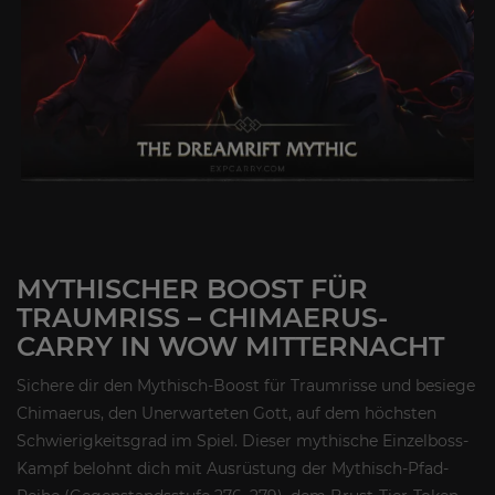
MYTHISCHER BOOST FÜR
TRAUMRISS – CHIMAERUS-
CARRY IN WOW MITTERNACHT
Sichere dir den Mythisch-Boost für Traumrisse und besiege
Chimaerus, den Unerwarteten Gott, auf dem höchsten
Schwierigkeitsgrad im Spiel. Dieser mythische Einzelboss-
Kampf belohnt dich mit Ausrüstung der Mythisch-Pfad-