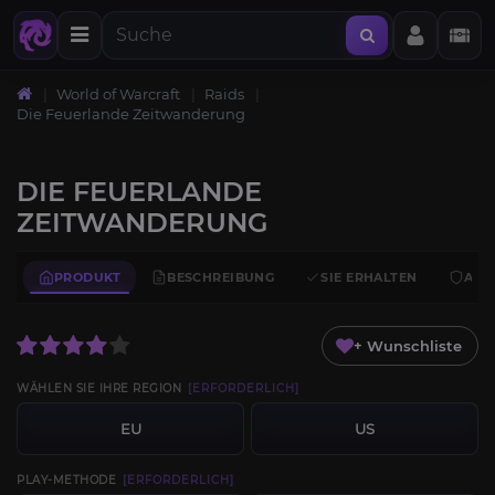
World of Warcraft
Raids
Die Feuerlande Zeitwanderung
DIE FEUERLANDE
ZEITWANDERUNG
PRODUKT
BESCHREIBUNG
SIE ERHALTEN
ANF
+ Wunschliste
WÄHLEN SIE IHRE REGION
[ERFORDERLICH]
EU
US
PLAY-METHODE
[ERFORDERLICH]