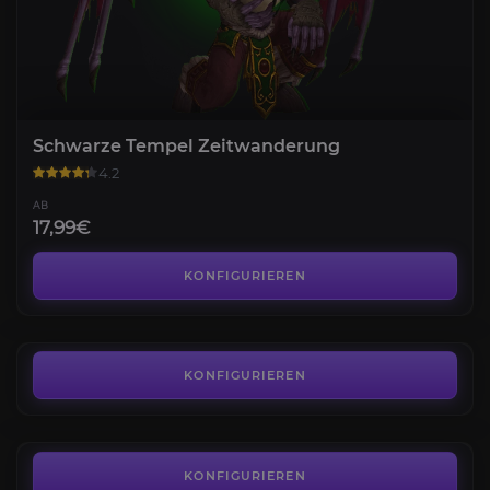
Schwarze Tempel Zeitwanderung
4.2
AB
17,99€
Ulduar Zeitwanderung
4.2
KONFIGURIEREN
AB
17,99€
Zeitverzerrtes Abzeichen
4.6
KONFIGURIEREN
AB
5,39€
Magierturm Herausforderungen
4.3
KONFIGURIEREN