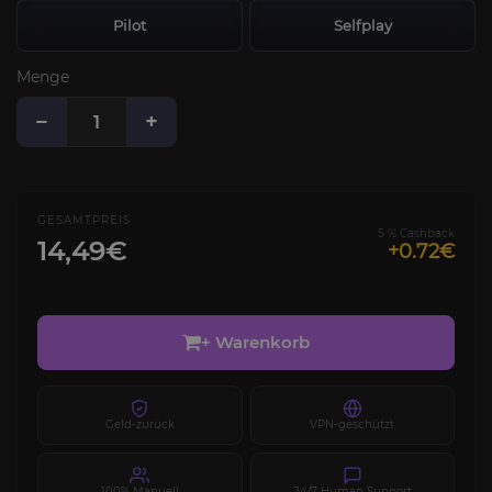
Pilot
Selfplay
Menge
−
+
GESAMTPREIS
5 % Cashback
14,49€
+0.72€
+ Warenkorb
Geld-zurück
VPN-geschützt
100% Manuell
24/7 Human Support