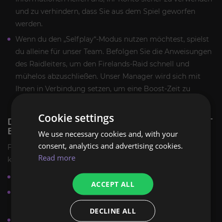
und zu verhindern, dass Sie aus dem Spiel geworfen
werden.
Wenn du den „Selfplay“-Modus nutzen möchtest, spielst
du alleine für unser Team. Befolgen Sie die Anweisungen
des Raidleiters, um den Firelands-Raid schnell und
mühelos abzuschließen. Unser Manager wird sich mit
Ihnen in Verbindung setzen, um eine Boost-Zeit zu
vereinbaren.
Cookie settings
DIE FEUERLANDE ZEITWANDERUNG BOOST
BELOHNUNG
We use necessary cookies and, with your
consent, analytics and advertising cookies.
Für den Abschluss von Firelands im Timewalking-Modus
Read more
können Sie die folgenden Belohnungen verdienen:
Ausrüstung 389 ilvl und mehr;
ACCEPT ALL
Chance, einzigartige Haustiere und Transmog-
Gegenstände zu erhalten;
DECLINE ALL
Chance auf die seltenen Reittiere
Schwelendes Ei von