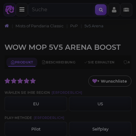
Mists of Pandaria Classic
PvP
5v5 Arena
WOW MOP 5V5 ARENA BOOST
PRODUKT
BESCHREIBUNG
SIE ERHALTEN
ANF
+ Wunschliste
WÄHLEN SIE IHRE REGION
[ERFORDERLICH]
EU
US
PLAY-METHODE
[ERFORDERLICH]
Pilot
Selfplay