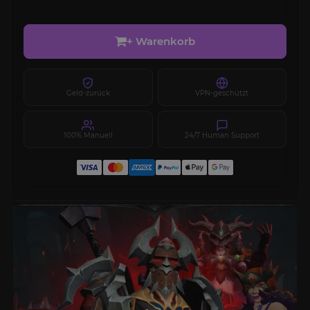
+ Warenkorb
Geld-zurück
VPN-geschützt
100% Manuell
24/7 Human Support