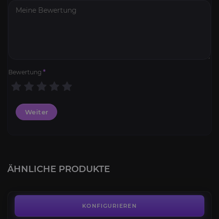
Bewertung
*
Weiter
Der Arenameister
4.7
ÄHNLICHE PRODUKTE
AB
1.544,50€
2v2 Arena
4.3
KONFIGURIEREN