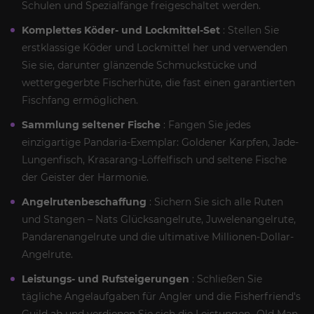
Schulen und Spezialfänge freigeschaltet werden.
Komplettes Köder- und Lockmittel-Set
: Stellen Sie
erstklassige Köder und Lockmittel her und verwenden
Sie sie, darunter glänzende Schmuckstücke und
wettergegerbte Fischerhüte, die fast einen garantierten
Fischfang ermöglichen.
Sammlung seltener Fische
: Fangen Sie jedes
einzigartige Pandaria-Exemplar: Goldener Karpfen, Jade-
Lungenfisch, Krasarang-Löffelfisch und seltene Fische
der Geister der Harmonie.
Angelrutenbeschaffung
: Sichern Sie sich alle Ruten
und Stangen – Nats Glücksangelrute, Juwelenangelrute,
Pandarenangelrute und die ultimative Millionen-Dollar-
Angelrute.
Leistungs- und Rufsteigerungen
: Schließen Sie
tägliche Angelaufgaben für Angler und die Fisherfriend's
Guild ab und verdienen Sie sich die Leistungen „Old Man