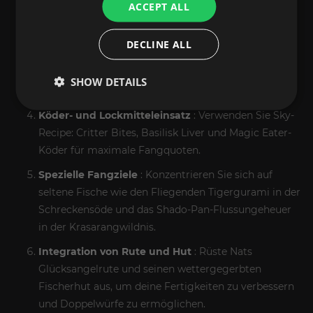
ACCEPT ALL
gewährleistet die Sicherheit Ihres Kontos.
Zonenrotation und Schulfarming
: Systematisches
DECLINE ALL
Fischen in Zonenpools – Schlingendorntal,
Tiefenheim, Kun-Lai-Gipfel und Tal der Vier Winde –
SHOW DETAILS
um die Fertigkeiten schnell zu verbessern.
Köder- und Lockmitteleinsatz
: Verwenden Sie Sky-
Recipe: Critter Bites, Basilisk Liver und Magic Eater-
Köder für maximale Fangquoten.
Spezielle Fangziele
: Konzentrieren Sie sich auf
seltene Fische wie den Fliegenden Tigergurami in der
Schreckensöde und das Shado-Pan-Flussungeheuer
in der Krasarangwildnis.
Integration von Rute und Hut
: Rüste Nats
Glücksangelrute und seinen wettergegerbten
Fischerhut aus, um deine Fertigkeiten zu verbessern
und Doppelwürfe zu ermöglichen.