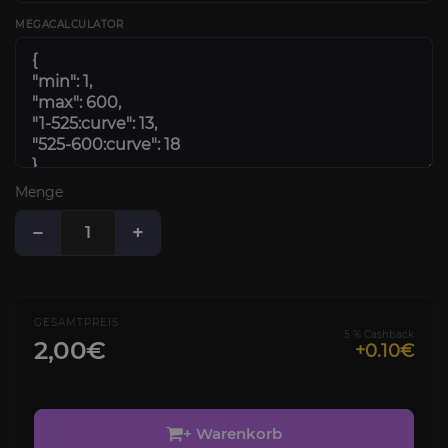
MEGACALCULATOR
Menge
−
+
GESAMTPREIS
5 % Cashback
2,00€
+0.10€
+ Warenkorb