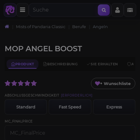
Mists of Pandaria Classic
Berufe
Angeln
MOP ANGEL BOOST
PRODUKT
BESCHREIBUNG
SIE ERHALTEN
ANF
+ Wunschliste
ABSCHLUSSGESCHWINDIGKEIT
[ERFORDERLICH]
Standard
Fast Speed
Express
MC_FINALPRICE