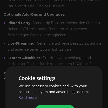
Barlowned“ und „Fish or Cut Bait“.
Optionale Add-Ons und Upgrades:
Piloted Carry
(Standard): Booster meldet sich über ein
sicheres VPN bei Ihrem Charakter an, um einen
freihändigen Fang zu ermöglichen.
Live-Streaming
: Sehen Sie sich jede Besetzung, Schule
und jeden seltenen Zug in Echtzeit an.
Express-Abschluss
: Prioritätswarteschlange und
dedizierter Fischer für den schnellsten 1–600-Lauf.
SO FÜHREN WIR DEN MOP CLASSIC
Cookie settings
ANGELN BERUF BOOST DURCH
We use necessary cookies and, with your
Bestellung und Einrichtung
: Wählen Sie
consent, analytics and advertising cookies.
„Gesteuertes Tragen“ und bestätigen Sie innerhalb
Read more
von 15–30 Minuten.
Sicherer Zugriff
: Die VPN-geschützte Anmeldung