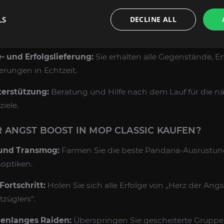
 Sie Ihren Lauf zum für Sie besten Zeitpunkt.
LS
DECLINE ALL
id-Durchführung:
Unsere erfahrenen Booster koordinieren 
euteaufteilung und sorgen so für einen reibungslosen Ab
- und Erfolgslieferung:
Sie erhalten alle Gegenstände, E
ierungen in Echtzeit.
erstützung:
Beratung und Hilfe nach dem Lauf für die nä
iele.
 ANGST BOOST IN MOP CLASSIC KAUFEN?
und Transmog:
Farmen Sie die beste Pandaria-Ausrüstun
optiken.
Fortschritt:
Holen Sie sich alle Erfolge von „Herz der Ang
züglers“.
denlanges Raiden:
Überspringen Sie gescheiterte Gruppe