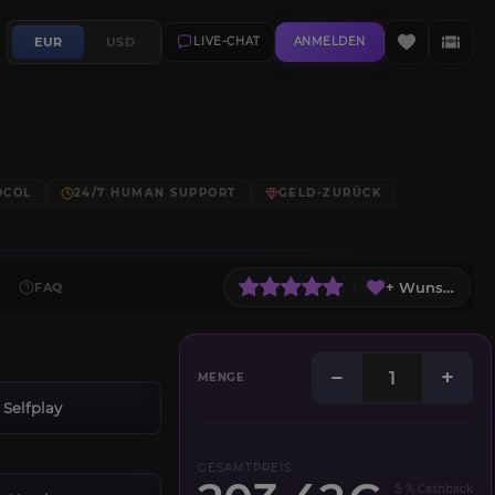
EUR
USD
LIVE-CHAT
ANMELDEN
OCOL
24/7 HUMAN SUPPORT
GELD-ZURÜCK
+ Wunschliste
FAQ
−
+
MENGE
Selfplay
GESAMTPREIS
5 % Cashback