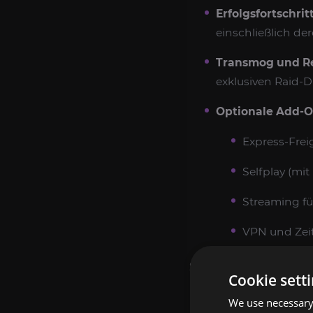
Erfolgsfortschritt
einschließlich dere
Transmog und Re
exklusiven Raid-D
Optionale Add-O
Express-Frei
Selfplay (mit
Streaming für
VPN und Zeit
SO FÜHREN WIR 
Cookie sett
Beratung und Einr
We use necessary 