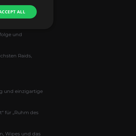
ACCEPT ALL
jeden Pull, jede
lauf.
rfolge und
chsten Raids,
g und einzigartige
st“ für „Ruhm des
n, Wipes und das