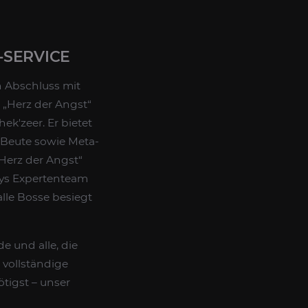
-SERVICE
en Abschluss mit
 „Herz der Angst“
ek'zeer. Er bietet
 Beute sowie Meta-
„Herz der Angst“
rys Expertenteam
alle Bosse besiegt
e und alle, die
 vollständige
tigst – unser