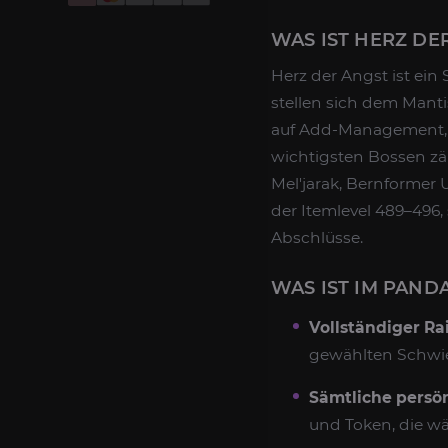
WAS IST HERZ DE
Herz der Angst ist ein
stellen sich dem Mant
auf Add-Management, 
wichtigsten Bossen zäh
Mel'jarak, Bernformer 
der Itemlevel 489–496, 
Abschlüsse.
WAS IST IM PAND
Vollständiger Ra
gewählten Schwier
Sämtliche persön
und Token, die wä