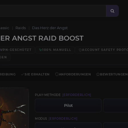
lassic
Raids
Das Herz der Angst
ER ANGST RAID BOOST
VPN-GESCHÜTZT
100% MANUELL
ACCOUNT SAFETY PROT
GEN
REIBUNG
SIE ERHALTEN
ANFORDERUNGEN
BEWERTUNGEN
PLAY-METHODE
[ERFORDERLICH]
Pilot
MODUS
[ERFORDERLICH]