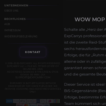
UNTERNEHMEN
ÜBER UNS
WOW MOP C
RECHTLICHES
AGB
Schalte alle „Herz der
IMPRESSUM
ExpCarrys professionel
WIDERRUFSBELEHRUNG
ist die zweite Raid-Stu
sechs herausfordernde
KONTAKT
Erfolge, die für „Ruhm
alleine oder in zufäll
© 2019–2026 EXPCARRY. ALL RIGHTS RESERVED.
EXPCARRY LLC — FILE NO. 7372610 (STATE OF
garantiert einen schne
DELAWARE, USA)
REGISTERED ADDRESS: 8 THE GREEN, STE B,
und die gesamte Beute 
DOVER, DE 19901, USA
SUPPORT@EXPCARRY.COM
EXPCARRY IS NOT AFFILIATED WITH OR
Dieser Service ist ide
ENDORSED BY ANY GAME PUBLISHER. WE
PROVIDE COACHING AND ASSISTANCE SERVICES
BiS-Gegenstände (Best-
ONLY.
Erfolge, bestimmte Erf
Team kümmert sich um 