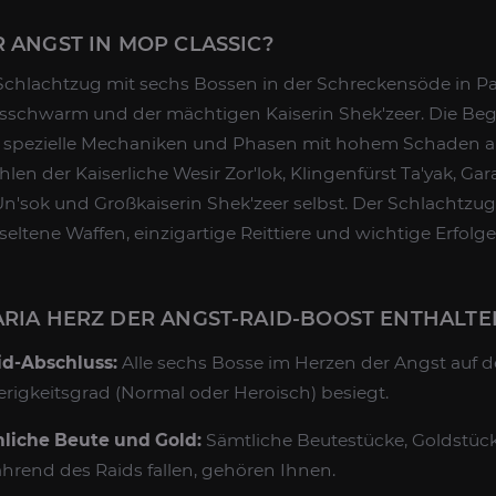
R ANGST IN MOP CLASSIC?
 Schlachtzug mit sechs Bossen in der Schreckensöde in Pa
isschwarm und der mächtigen Kaiserin Shek'zeer. Die B
spezielle Mechaniken und Phasen mit hohem Schaden au
len der Kaiserliche Wesir Zor'lok, Klingenfürst Ta'yak, Gar
Un'sok und Großkaiserin Shek'zeer selbst. Der Schlachtzu
seltene Waffen, einzigartige Reittiere und wichtige Erfolge
ARIA HERZ DER ANGST-RAID-BOOST ENTHALTE
id-Abschluss:
Alle sechs Bosse im Herzen der Angst auf 
igkeitsgrad (Normal oder Heroisch) besiegt.
liche Beute und Gold:
Sämtliche Beutestücke, Goldstüc
hrend des Raids fallen, gehören Ihnen.