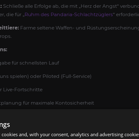
:
Schließe alle Erfolge ab, die mit „Herz der Angst“ verbun
r, die für „
Ruhm des Pandaria-Schlachtzüglers
“ erforderl
ittiere:
Farme seltene Waffen- und Rüstungserscheinung
rops.
ns:
gabe für schnellsten Lauf
 uns spielen) oder Piloted (Full-Service)
 Live-Fortschritte
planung für maximale Kontosicherheit
DEN MOP HERZ DER ANGST RAID BOOST DURC
ings
ichtung:
Überprüfen Sie Ihre Ziele, Ihren Leistungsstand 
cookies and, with your consent, analytics and advertising cookie