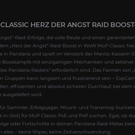
LASSIC HERZ DER ANGST RAID BOOST
 Angst“-Raid-Erfolge, die volle Beute und einen garantiert
lem „Herz der Angst“-Raid-Boost in WoW MoP Classic frei.
fe in Pandaria und spielt im Versteck der Mantis-Kaiserin Sh
 Bosskämpfe mit einzigartigen Mechaniken und seltener
 des Pandaria-Raiders“ erforderlich sind. Das Farmen von 
igen Gruppen kann langsam und frustrierend sein – ExpCar
llen, effizienten und absolut sicheren Durchlauf, bei dem 
ausgeliefert wird.
al für Sammler, Erfolgsjäger, Mount- und Transmog-Suchend
in-Slot) für MoP Classic PvE und PvP suchen. Egal, ob du
olge oder Fortschritte in deinen Pandaria-Raid-Metas benö
alles – keine Wipes, keine Zeitverschwendung.