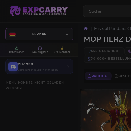
Mists of Pandaria C
GERMAN
MOP HERZ D
SSL-GESICHERT
Rezensionen
24/7 Support
5 % Cashback
30.000+
BESTELLUN
DISCORD
Bestellungen | Support | Anfragen
PRODUKT
BESCH
MENU KONNTE NICHT GELADEN
WERDEN