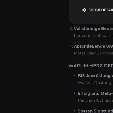
Beutebedarf. Planen
SHOW DETAI
Professionelle Ra
Mechanik und jede B
Vollständige Beute
Fortschrittsaktualis
Abschließende Unt
Metas oder Sammelz
WARUM HERZ DER
BiS-Ausrüstung 
Waffen-/Rüstungs
Erfolg und Meta-
Pandaria-Schlacht
Sparen Sie stun