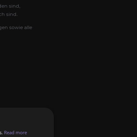
den sind,
ich sind.
en sowie alle
H
und Ihren
s.
Read more