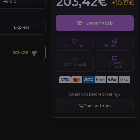
203,42€
Heroic
+10.17€
+ Warenkorb
Express
Geld-zurück
VPN-geschützt
▾
203,42€
24/7 Human
100% Manuell
Support
Questions before ordering?
Chat with us