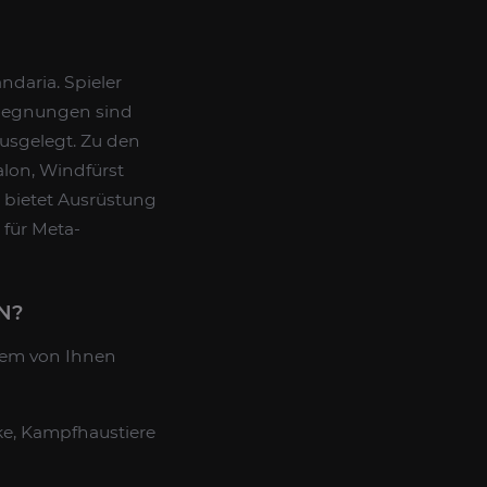
ndaria. Spieler
egegnungen sind
sgelegt. Zu den
alon, Windfürst
g bietet Ausrüstung
 für Meta-
N?
dem von Ihnen
ke, Kampfhaustiere