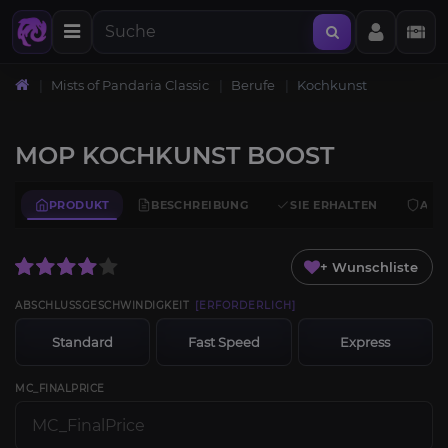
Mists of Pandaria Classic
Berufe
Kochkunst
MOP KOCHKUNST BOOST
PRODUKT
BESCHREIBUNG
SIE ERHALTEN
ANF
+ Wunschliste
ABSCHLUSSGESCHWINDIGKEIT
[ERFORDERLICH]
Standard
Fast Speed
Express
MC_FINALPRICE