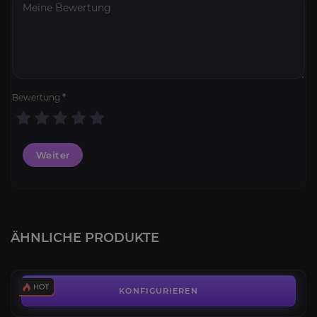
Bewertung
*
Weiter
Pandaria Berufe Kits
4.6
ÄHNLICHE PRODUKTE
AB
11,30€
Die Ackerbauern
4.8
KONFIGURIEREN
AB