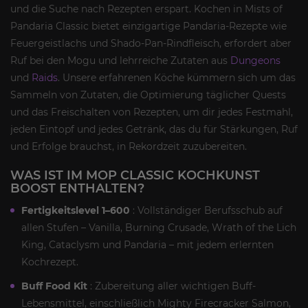
und die Suche nach Rezepten erspart. Kochen in Mists of
Pandaria Classic bietet einzigartige Pandaria-Rezepte wie
Feuergeistlachs und Shado-Pan-Rindfleisch, erfordert aber
Ruf bei den Mogu und lehrreiche Zutaten aus
Dungeons
und
Raids
. Unsere erfahrenen Köche kümmern sich um das
Sammeln von Zutaten, die Optimierung täglicher Quests
und das Freischalten von Rezepten, um dir jedes Festmahl,
jeden Eintopf und jedes Getränk, das du für Stärkungen, Ruf
und Erfolge brauchst, in Rekordzeit zuzubereiten.
WAS IST IM MOP CLASSIC KOCHKUNST
BOOST ENTHALTEN?
Fertigkeitslevel 1–600
: Vollständiger Berufsschub auf
allen Stufen – Vanilla, Burning Crusade, Wrath of the Lich
King, Cataclysm und Pandaria – mit jedem erlernten
Kochrezept.
Buff Food Kit
: Zubereitung aller wichtigen Buff-
Lebensmittel, einschließlich Mighty Firecracker Salmon,