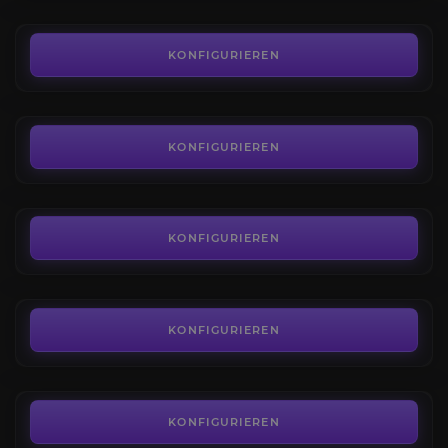
7,00€
Schneiderei
4.3
KONFIGURIEREN
AB
6,00€
Kürschnerei
5.0
KONFIGURIEREN
AB
9,00€
Bergbau
4.6
KONFIGURIEREN
AB
9,00€
Lederverarbeitung
4.6
KONFIGURIEREN
AB
6,00€
Juwelierskunst
4.8
KONFIGURIEREN