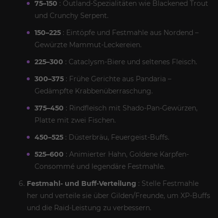
75–150
: Outland-Spezialitäten wie Blackened Trout
und Crunchy Serpent.
150–225
: Eintöpfe und Festmahle aus Nordend –
Gewürzte Mammut-Leckereien.
225–300
: Cataclysm-Biere und seltenes Fleisch.
300–375
: Frühe Gerichte aus Pandaria –
Gedämpfte Krabbenüberraschung.
375–450
: Rindfleisch mit Shado-Pan-Gewürzen,
Platte mit zwei Fischen.
450–525
: Düsterbräu, Feuergeist-Buffs.
525–600
: Animierter Hahn, Goldene Karpfen-
Consommé und legendäre Festmahle.
Festmahl- und Buff-Verteilung
: Stelle Festmahle
her und verteile sie über Gilden/Freunde, um XP-Buffs
und die Raid-Leistung zu verbessern.