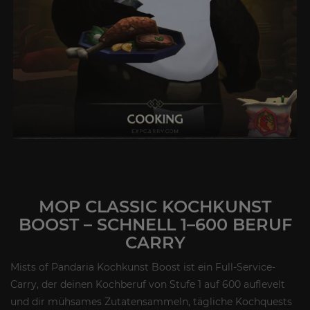
MOP CLASSIC KOCHKUNST
BOOST – SCHNELL 1–600 BERUF
CARRY
Mists of Pandaria Kochkunst Boost ist ein Full-Service-
Carry, der deinen Kochberuf von Stufe 1 auf 600 auflevelt
und dir mühsames Zutatensammeln, tägliche Kochquests