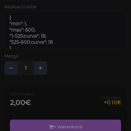
MEGACALCULATOR
Menge
−
+
GESAMTPREIS
5 % Cashback
2,00€
+0.10€
+ Warenkorb