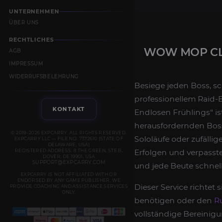
UNTERNEHMEN
ÜBER UNS
RECHTLICHES
WOW MOP CLA
AGB
IMPRESSUM
WIDERRUFSBELEHRUNG
Besiege jeden Boss, sch
professionellem Raid-B
KONTAKT
Endlosen Frühlings“ ist
herausfordernden Bos
© 2019–2026 EXPCARRY. ALL RIGHTS RESERVED.
Sololäufe oder zufälli
EXPCARRY LLC — FILE NO. 7372610 (STATE OF
DELAWARE, USA)
REGISTERED ADDRESS: 8 THE GREEN, STE B,
Erfolgen und verpassten
DOVER, DE 19901, USA
SUPPORT@EXPCARRY.COM
und jede Beute schnell
EXPCARRY IS NOT AFFILIATED WITH OR
ENDORSED BY ANY GAME PUBLISHER. WE
Dieser Service richtet
PROVIDE COACHING AND ASSISTANCE SERVICES
ONLY.
benötigen oder den
R
vollständige Bereinig