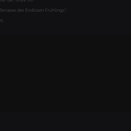
er der Stufe 90.
errasse des Endlosen Frühlings“.
t.