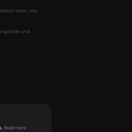
eßlich derer, die
ngsteile und
S RAID BOOST
s.
Read more