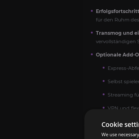
Erfolgsfortschritt
für den Ruhm des 
Transmog und ei
vervollständigen 
Optionale Add-O
Express-Abfe
Selbst spiele
Streaming für
VPN und flex
Cookie sett
SO FÜHREN WIR 
DURCH
We use necessary 