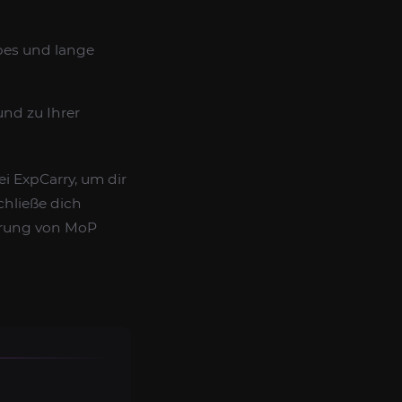
pes und lange
nd zu Ihrer
i ExpCarry, um dir
chließe dich
derung von MoP