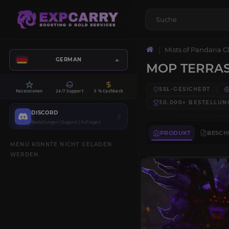
Mists of Pandaria C
GERMAN
MOP TERRAS
SSL-GESICHERT
Rezensionen
24/7 Support
5 % Cashback
30.000+
BESTELLUN
DISCORD
Bestellungen | Support | Anfragen
PRODUKT
BESCH
MENU KONNTE NICHT GELADEN
WERDEN