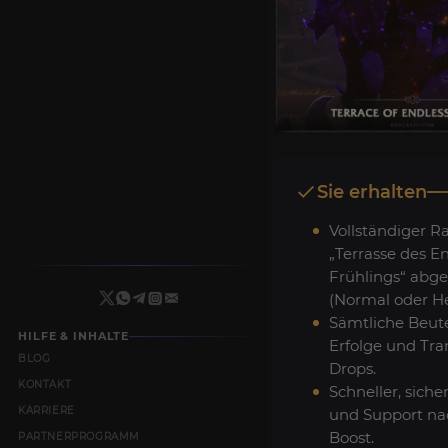
Sie erhalten
Vollständiger R
„Terrasse des E
Frühlings“ abge
(Normal oder He
Sämtliche Beute
HILFE & INHALTE
Erfolge und Tr
BLOG
Drops.
KONTAKT
Schneller, siche
KARRIERE
und Support n
Boost.
PARTNERPROGRAMM