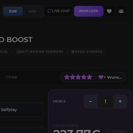
EUR
USD
LIVE-CHAT
ANMELDEN
D BOOST
OCOL
24/7 HUMAN SUPPORT
GELD-ZURÜCK
+ Wunschliste
FAQ
−
+
MENGE
Selfplay
GESAMTPREIS
5 % Cashback