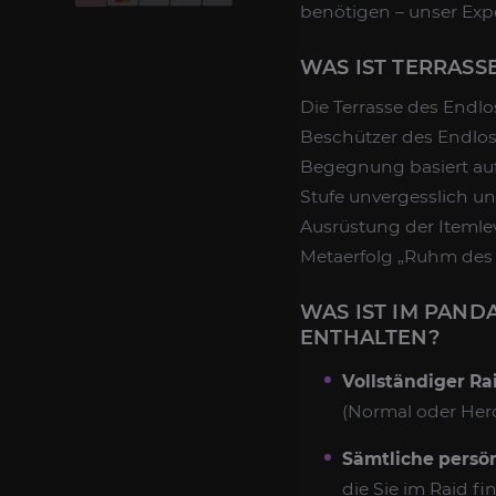
benötigen – unser Expe
WAS IST TERRASS
Die Terrasse des Endlo
Beschützer des Endlose
Begegnung basiert au
Stufe unvergesslich un
Ausrüstung der Itemlev
Metaerfolg „Ruhm des 
WAS IST IM PAND
ENTHALTEN?
Vollständiger Ra
(Normal oder Hero
Sämtliche persön
die Sie im Raid f