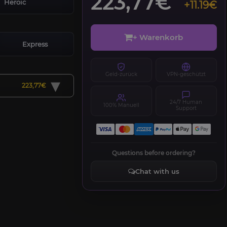
223,77€
Heroic
+11.19€
+ Warenkorb
Express
Geld-zurück
VPN-geschützt
▾
223,77€
24/7 Human
100% Manuell
Support
Questions before ordering?
Chat with us