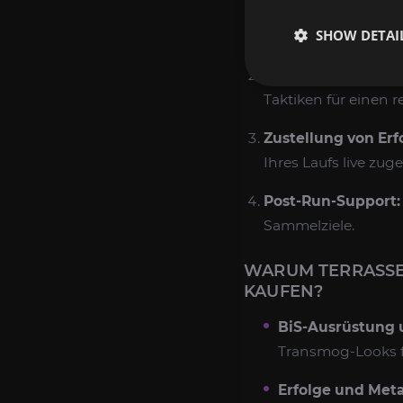
Beratung und Pla
SHOW DETAI
besten Zeitplan für I
Raid-Ausführung d
Taktiken für einen r
Zustellung von Erf
Ihres Laufs live zuge
Post-Run-Support:
Sammelziele.
WARUM TERRASSE
KAUFEN?
BiS-Ausrüstung 
Transmog-Looks fü
Erfolge und Meta