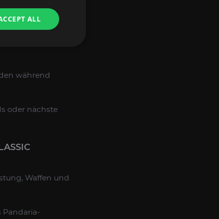
arf und legen den
ACCEPT ALL
niken und Boss-
erden während
ds oder nächste
LASSIC
üstung, Waffen und
s Pandaria-