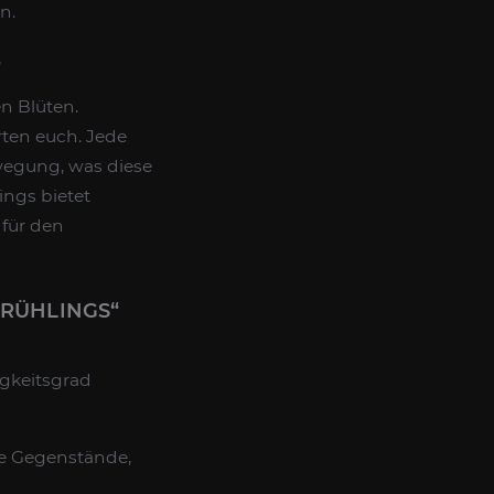
n.
?
en Blüten.
rten euch. Jede
egung, was diese
ings bietet
 für den
FRÜHLINGS“
igkeitsgrad
ne Gegenstände,