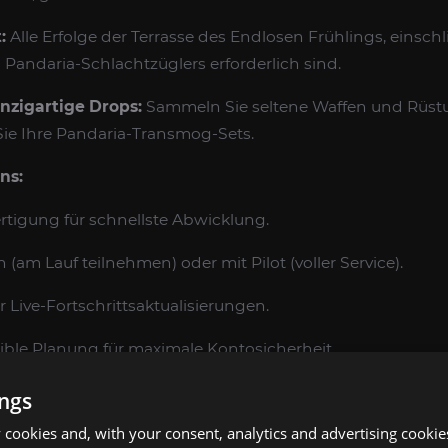
:
Alle Erfolge der Terrasse des Endlosen Frühlings, einschli
Pandaria-Schlachtzüglers erforderlich sind.
nzigartige Drops:
Sammeln Sie seltene Waffen und Rüstu
Sie Ihre Pandaria-Transmog-Sets.
ns:
rtigung für schnellste Abwicklung.
n (am Lauf teilnehmen) oder mit Pilot (voller Service).
 Live-Fortschrittsaktualisierungen.
ible Planung für maximale Kontosicherheit.
ings
DEN MOP TERRASSE DES ENDLOSEN FRÜHLING
cookies and, with your consent, analytics and advertising cookie