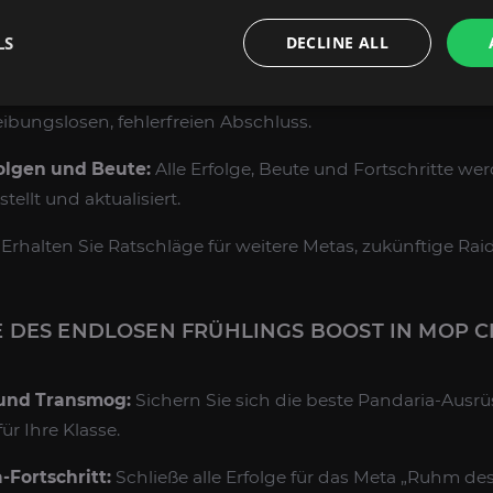
nung:
Wir besprechen Ihre Leistungsziele, Ihren Beutebed
LS
DECLINE ALL
hren Lauf fest.
urch Experten:
Unsere Booster koordinieren alle Mecha
eibungslosen, fehlerfreien Abschluss.
olgen und Beute:
Alle Erfolge, Beute und Fortschritte w
stellt und aktualisiert.
Erhalten Sie Ratschläge für weitere Metas, zukünftige Rai
 DES ENDLOSEN FRÜHLINGS BOOST IN MOP C
und Transmog:
Sichern Sie sich die beste Pandaria-Ausr
r Ihre Klasse.
-Fortschritt:
Schließe alle Erfolge für das Meta „Ruhm de