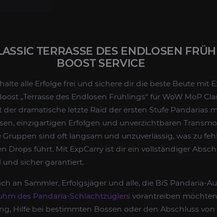
SSIC TERRASSE DES ENDLOSEN FRÜH
BOOST SERVICE
alte alle Erfolge frei und sichere dir die beste Beute mit 
oost „Terrasse des Endlosen Frühlings“ für WoW MoP Class
 der dramatische letzte Raid der ersten Stufe Pandarias mi
sen, einzigartigen Erfolgen und unverzichtbaren Trans
ge Gruppen sind oft langsam und unzuverlässig, was zu f
 Drops führt. Mit ExpCarry ist dir ein vollständiger Abschl
 und sicher garantiert.
 sich an Sammler, Erfolgsjäger und alle, die BiS Pandaria-
uhm des Pandaria-Schlachtzüglers
vorantreiben möchten.
ung, Hilfe bei bestimmten Bossen oder den Abschluss von