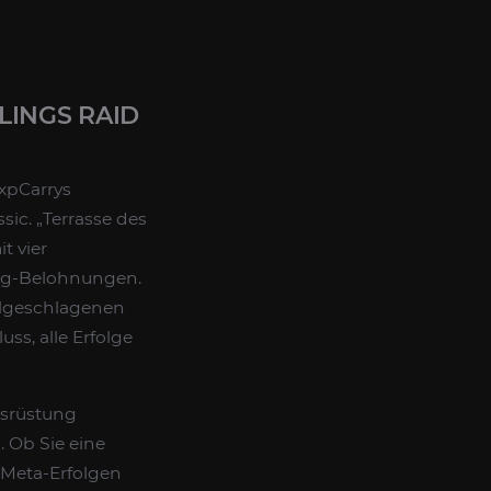
LINGS RAID
ExpCarrys
ic. „Terrasse des
t vier
mog-Belohnungen.
ehlgeschlagenen
uss, alle Erfolge
Ausrüstung
 Ob Sie eine
 Meta-Erfolgen