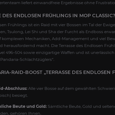
rtenteam liefert einwandfreie Ergebnisse ohne Frustratio
E DES ENDLOSEN FRÜHLINGS IN MOP CLASSIC
sen Frühlings ist ein Raid mit vier Bossen im Tal der Ewig
n, Tsulong, Lei Shi und Sha der Furcht als Endboss erwa
f komplexen Mechaniken, Add-Management und viel Bew
d herausfordernd macht. Die Terrasse des Endlosen Frühl
el 496–504 sowie einzigartige Waffen und ist unerlässlich
Pandaria-Schlachtzüglers“.
ARIA-RAID-BOOST „TERRASSE DES ENDLOSEN 
id-Abschluss:
Alle vier Bosse auf dem gewählten Schwier
isch) besiegt.
liche Beute und Gold:
Sämtliche Beute, Gold und selte
inden, gehören Ihnen.