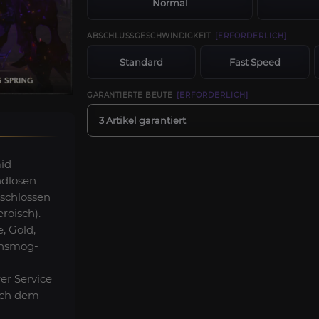
Normal
ABSCHLUSSGESCHWINDIGKEIT
[ERFORDERLICH]
Standard
Fast Speed
GARANTIERTE BEUTE
[ERFORDERLICH]
3 Artikel garantiert
aid
ndlosen
schlossen
roisch).
, Gold,
ansmog-
rer Service
ach dem