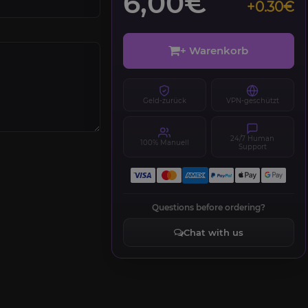
6,00€
+0.30€
+ Warenkorb
Geld-zurück
VPN-geschützt
24/7 Human
100% Manuell
Support
Questions before ordering?
Chat with us