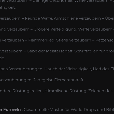
ne verzaubern – Geringe Gesundheit, Waffe verzaubern – 
higkeit.
 verzaubern – Feurige Waffe, Armschiene verzaubern – Übe
ng verzaubern – Größere Verteidigung, Waffe verzaubern –
e verzaubern – Flammenlied, Stiefel verzaubern – Katzensch
 verzaubern – Gabe der Meisterschaft, Schriftrollen für grö
it.
aria-Verzauberungen: Hauch der Vielseitigkeit, Lied des Fl
verzauberungen: Jadegeist, Elementarkraft.
ndäre Rüstungsrollen, Himmlische Rüstung: Zeichen des 
n Formeln
: Gesammelte Muster für World Drops und Bibl