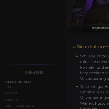
Sie erhalten
Schließe Verza
mit allen erwo
Formeln und je
hergestellten M
Verzauberung a
HILFE & INHALTE
Vollständiger B
BLOG
Schriftrollen un
KONTAKT
Verzauberungen
KARRIERE
Waffen, Rüstun
PARTNERPROGRAMM
Schmuck.