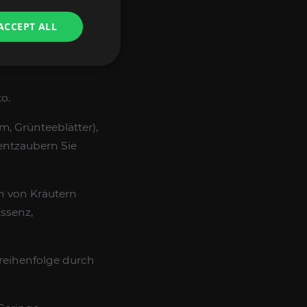
 BOOST DURCH
ACCEPT ALL
 innerhalb von 15–
o.
, Grünteeblätter),
entzaubern Sie
 von Kräutern
ssenz,
sreihenfolge durch