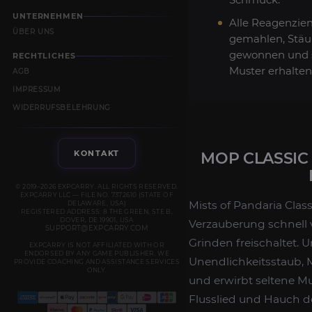
UNTERNEHMEN
Alle Reagenzie
ÜBER UNS
gemahlen, Stä
gewonnen und 
RECHTLICHES
Muster erhalten
AGB
IMPRESSUM
WIDERRUFSBELEHRUNG
KONTAKT
MOP CLASSIC
© 2019–2026 EXPCARRY. ALL RIGHTS RESERVED.
EXPCARRY LLC — FILE NO. 7372610 (STATE OF
Mists of Pandaria Class
DELAWARE, USA)
REGISTERED ADDRESS: 8 THE GREEN, STE B,
DOVER, DE 19901, USA
Verzauberung schnell v
SUPPORT@EXPCARRY.COM
Grinden freischaltet.
EXPCARRY IS NOT AFFILIATED WITH OR
ENDORSED BY ANY GAME PUBLISHER. WE
Unendlichkeitsstaub, M
PROVIDE COACHING AND ASSISTANCE SERVICES
ONLY.
und erwirbt seltene M
Flusslied und Hauch de