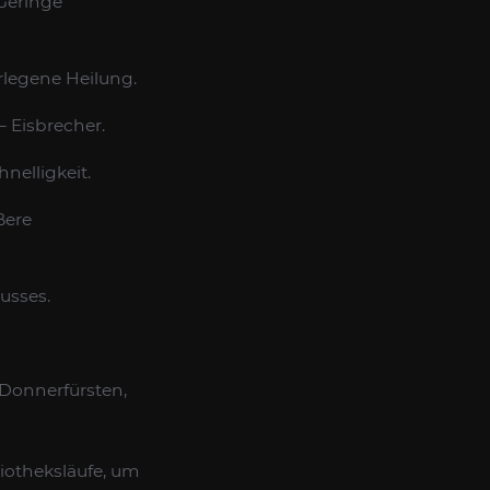
Geringe
rlegene Heilung.
 Eisbrecher.
nelligkeit.
ßere
usses.
Donnerfürsten,
iotheksläufe, um