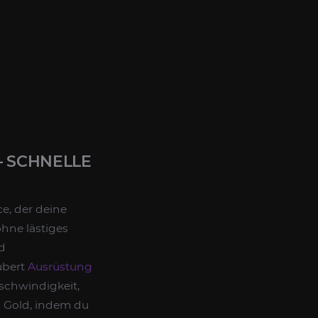
– SCHNELLE
ce, der deine
ohne lästiges
d
ubert
Ausrüstung
schwindigkeit,
nd Gold, indem du