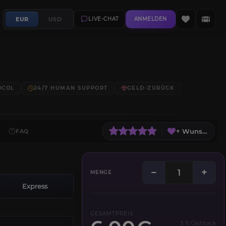
EUR
USD
LIVE-CHAT
ANMELDEN
OCOL
24/7 HUMAN SUPPORT
GELD-ZURÜCK
+ Wunschliste
FAQ
−
+
MENGE
Express
GESAMTPREIS
5 % Cashback