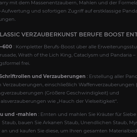
Carry mit dem Massenentzaubern, Mahlen und der Form
ill-Aufwertung und sofortigen Zugriff auf erstklassige Panda
ungen.
CLASSIC VERZAUBERKUNST BERUFE BOOST EN
1–600
: Kompletter Berufs-Boost über alle Erweiterungsst
Crusade, Wrath of the Lich King, Cataclysm und Pandaria –
sformel frei.
 Schriftrollen und Verzauberungen
: Erstellung aller Pan
Verzauberungen, einschließlich Waffenverzauberungen (F
gverzauberungen (Größere Geschwindigkeit) und
lsverzauberungen wie „Hauch der Vielseitigkeit“.
u und -mahlen
: Ernten und mahlen Sie Kräuter für Sieb
d Staub, bauen Sie Arkanen Staub, Unendlichen Staub, My
 an und kaufen Sie diese, um Ihren gesamten Materialbed