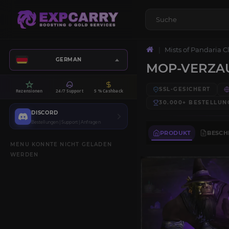
Mists of Pandaria C
GERMAN
MOP-VERZA
SSL-GESICHERT
Rezensionen
24/7 Support
5 % Cashback
30.000+
BESTELLUN
DISCORD
Bestellungen | Support | Anfragen
PRODUKT
BESCH
MENU KONNTE NICHT GELADEN
WERDEN