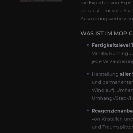
die Experten von Exp
betraust – für volle Sk
Ausrüstungsverbesser
WAS IST IM MOP 
Fertigkeitslevel 
Vanilla, Burning 
jede Verzauberung
Herstellung
aller
und permanenten 
Windlauf), Umhan
Umhang-/Stab-/Ha
Reagenzienanba
von Kristallen un
und Traumsplitter