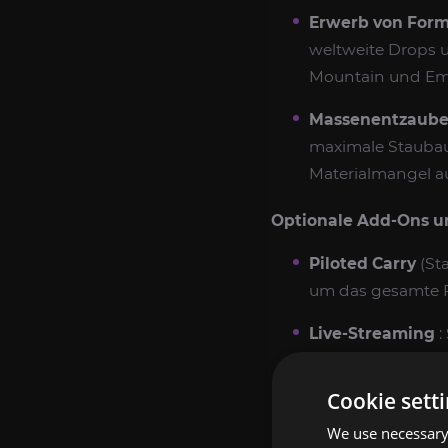
Erwerb von Form
weltweite Drops 
Mountain und Em
Massenentzaube
maximale Staubau
Materialmangel auf
Optionale Add-Ons u
Piloted Carry
(Sta
um das gesamte 
Live-Streaming
:
an.
Cookie sett
Express-Abschlu
600-Lauf.
We use necessary 