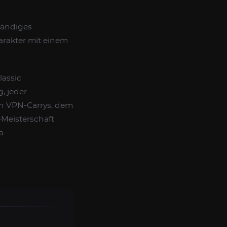
tändiges
harakter mit einem
lassic
, jeder
ren VPN-Carrys, dem
-Meisterschaft
a-