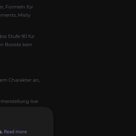
r, Formeln für
aments, Misty
is Stufe 90 für
n Boosts kein
rem Charakter an,
herstellung live
en schnellsten 1–
s.
Read more