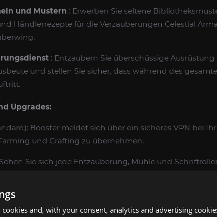
eln und Mustern
: Erwerben Sie seltene Bibliotheksmuste
und Händlerrezepte für die Verzauberungen Celestial Arm
berwing.
rungsdienst
: Entzaubern Sie überschüssige Ausrüstung b
sbeute und stellen Sie sicher, dass während des gesamte
tritt.
nd Upgrades:
ndard): Booster meldet sich über ein sicheres VPN bei Ih
Farming und Crafting zu übernehmen.
 Sehen Sie sich jede Entzauberung, Mühle und Schriftrollen
ings
ss
: Prioritätswarteschlange und dedizierter Zauberer für d
cookies and, with your consent, analytics and advertising cookie