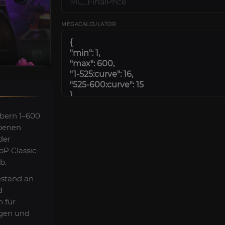
MEGACALCULATOR
ubern 1–600
rbenen
der
oP Classic-
b.
estand an
d
 für
gen und