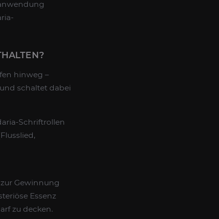
elanwendung
ria-
THALTEN?
ufen hinweg –
 und schaltet dabei
daria-Schriftrollen
lusslied,
e zur Gewinnung
steriöse Essenz
arf zu decken.