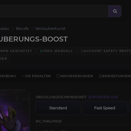
lassic
Berufe
Verzauberkunst
UBERUNGS-BOOST
VPN-GESCHÜTZT
100% MANUELL
ACCOUNT SAFETY PROT
GEN
REIBUNG
SIE ERHALTEN
ANFORDERUNGEN
BEWERTUNGEN
ABSCHLUSSGESCHWINDIGKEIT
[ERFORDERLICH]
Standard
Fast Speed
MC_FINALPRICE