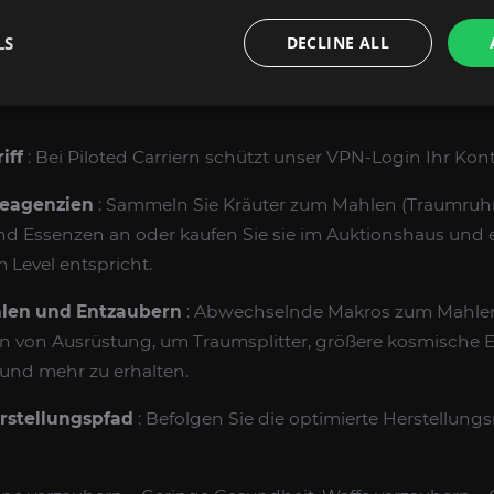
DEN MOP CLASSIC VERZAUBERKUNST BERUFE
LS
DECLINE ALL
nrichtung
: Wählen Sie „Piloted Carry“; Terminbestätigung
iff
: Bei Piloted Carriern schützt unser VPN-Login Ihr Kont
Reagenzien
: Sammeln Sie Kräuter zum Mahlen (Traumruhm
nd Essenzen an oder kaufen Sie sie im Auktionshaus und 
 Level entspricht.
hlen und Entzaubern
: Abwechselnde Makros zum Mahlen
 von Ausrüstung, um Traumsplitter, größere kosmische E
und mehr zu erhalten.
rstellungspfad
: Befolgen Sie die optimierte Herstellung