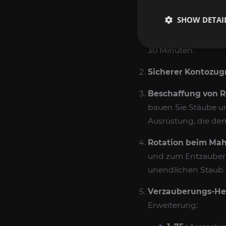
SO FÜHREN WIR 
SHOW DETAI
Bestellung und Ei
30 Minuten.
Sicherer Kontozugr
Beschaffung von 
bauen Sie Stäube u
Ausrüstung, die dem
Rotation beim Ma
und zum Entzaubern
unendlichen Staub 
Verzauberungs-He
Erweiterung: