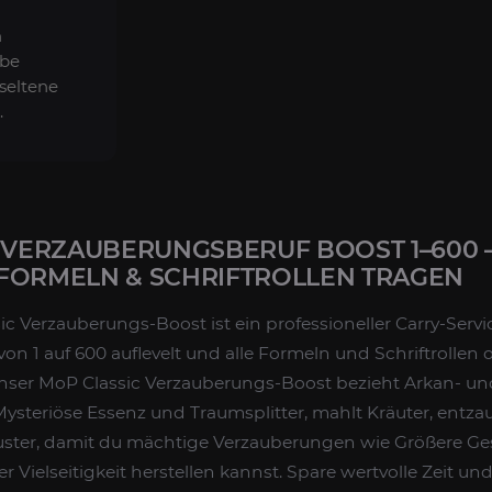
n
ube
seltene
.
 VERZAUBERUNGSBERUF BOOST 1–600 
FORMELN & SCHRIFTROLLEN TRAGEN
ic Verzauberungs-Boost ist ein professioneller Carry-Servi
on 1 auf 600 auflevelt und alle Formeln und Schriftrollen 
 Unser MoP Classic Verzauberungs-Boost bezieht Arkan- un
ysteriöse Essenz und Traumsplitter, mahlt Kräuter, entza
uster, damit du mächtige Verzauberungen wie Größere Ge
r Vielseitigkeit herstellen kannst. Spare wertvolle Zeit u