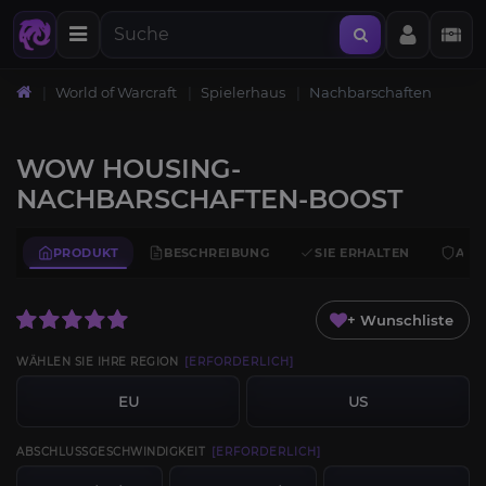
World of Warcraft
Spielerhaus
Nachbarschaften
WOW HOUSING-
NACHBARSCHAFTEN-BOOST
PRODUKT
BESCHREIBUNG
SIE ERHALTEN
ANF
+ Wunschliste
WÄHLEN SIE IHRE REGION
[ERFORDERLICH]
EU
US
ABSCHLUSSGESCHWINDIGKEIT
[ERFORDERLICH]