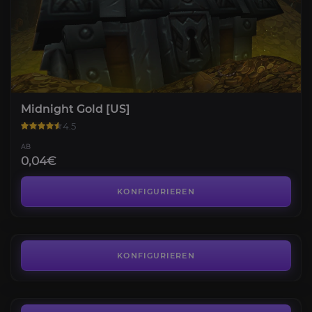
Midnight Gold [US]
4.5
AB
0,04€
Haus Leveling
4.6
KONFIGURIEREN
AB
4,90€
Nachbarschafts-Gunst
4.6
KONFIGURIEREN
AB
199,00€
Leerenlichtmergel