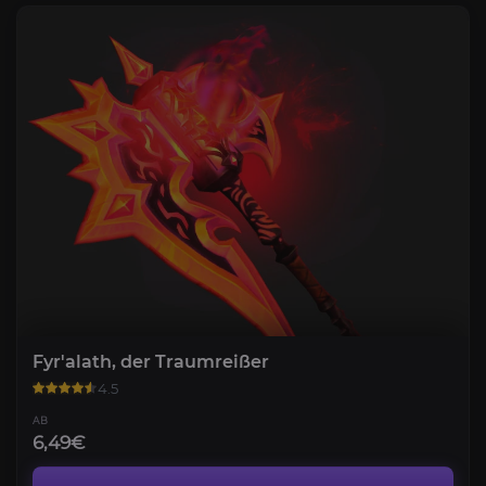
Fyr'alath, der Traumreißer
4.5
AB
6,49€
Midnight Item-Level-Boost