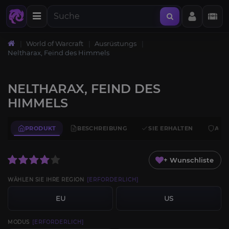
World of Warcraft
Ausrüstungs
Neltharax, Feind des Himmels
NELTHARAX, FEIND DES
HIMMELS
PRODUKT
BESCHREIBUNG
SIE ERHALTEN
ANF
+ Wunschliste
WÄHLEN SIE IHRE REGION
[ERFORDERLICH]
EU
US
MODUS
[ERFORDERLICH]