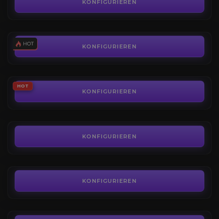
4.3
KONFIGURIEREN
AB
12,00€
Mythisch+ Ausrüstung
3.9
KONFIGURIEREN
AB
50,00€
PvP-Ausrüstung
HOT
4.7
KONFIGURIEREN
AB
25,20€
Tierset Boost
4.5
KONFIGURIEREN
AB
80,00€
Volle Raid-Ausrüstung
4.6
KONFIGURIEREN
AB
280,00€
Nasz'uro, das entfesselte Vermächtnis