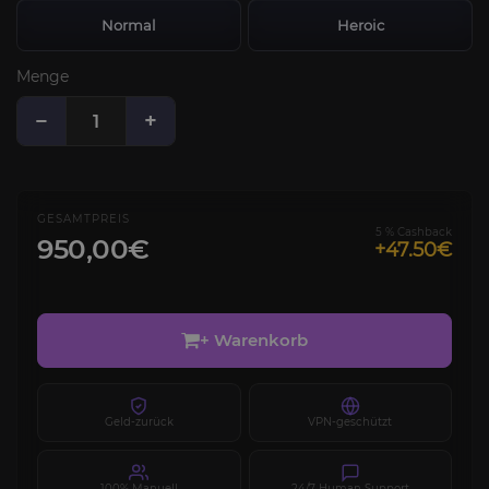
Normal
Heroic
Menge
−
+
GESAMTPREIS
5 % Cashback
950,00€
+47.50€
+ Warenkorb
Geld-zurück
VPN-geschützt
100% Manuell
24/7 Human Support