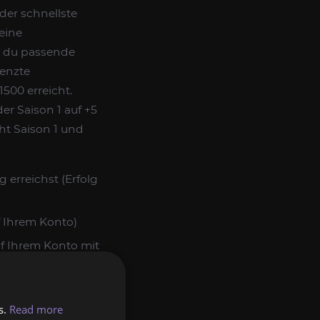
der schnellste
eine
t du passende
renzte
500 erreicht.
er Saison 1 auf +5
ht Saison 1 und
 erreichst (Erfolg
f Ihrem Konto)
auf Ihrem Konto mit
s.
Read more
standslevel