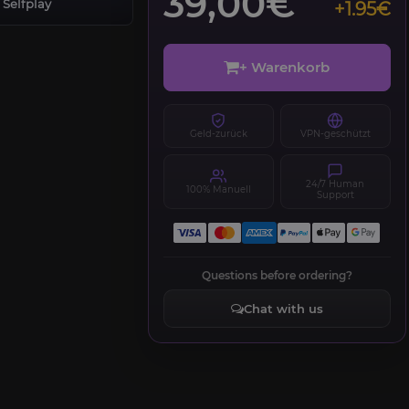
39,00€
Selfplay
+1.95€
+ Warenkorb
Geld-zurück
VPN-geschützt
24/7 Human
100% Manuell
Support
Questions before ordering?
Chat with us