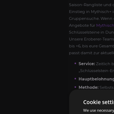
Saison-Rangliste und d
Einstieg in Mythisch+ 
Gruppensuche. Wenn d
Angebote für
Mythisc
Schlüsselsteine in Dun
Unsere Eroberer-Teams 
bis +6, bis eure Gesam
passt damit zur aktuel
Service:
Zeitlich 
„Schlüsselstein-E
Hauptbelohnung
Methode:
Selbsts
VPN)
Cookie sett
Beginn:
5-10 Min
We use necessary 
Voraussetzungen