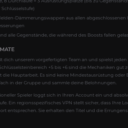
, 8 Durchläufe = 3 Ausrüstungsplätze (bis zu Gegenstands
Schlüsselstufe)
elden-Dämmerungswappen aus allen abgeschlossenen D
esserungen
nd alle Gegenstände, die während des Boosts fallen gel
RMATE
t dich unserem vorgefertigten Team an und spielst jede
chlüsselsteinbereich +5 bis +6 sind die Mechaniken gut 
die Hauptarbeit. Es sind keine Mindestausrüstung oder
einfach in der Gruppe und sammle deine Belohnungen.
oneller Spieler loggt sich in Ihren Account ein und absolvi
fe. Ein regionsspezifisches VPN stellt sicher, dass Ihre Lo
rt entsprechen. Sie erhalten den Titel und die Errungens