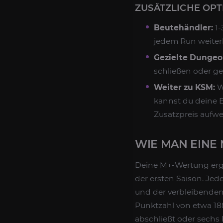
ZUSÄTZLICHE OP
Beutehändler:
1-
jedem Run weiterl
Gezielte Dungeo
schließen oder ge
Weiter zu KSM:
W
kannst du deine B
Zusatzpreis aufwe
WIE MAN EINE 
Deine M+-Wertung ergi
der ersten Saison. Jed
und der verbleibenden 
Punktzahl von etwa 18
abschließt oder sechs