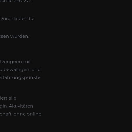
stufe 266-272,
urchläufen für
assen wurden.
n Dungeon mit
zu bewältigen, und
 Erfahrungspunkte
ert alle
gin-Aktivitäten
chaft, ohne online