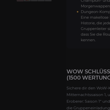
Champion- und
Morgenwappen
Dungeon-Komp
Eine makellose
Historie, die je
Gruppenleiter si
dass Sie die Ro
kennen.
WOW SCHLÜSSE
(1500 WERTUNG
Sichere dir den WoW-K
Mitternachtssaison 1, 
Eroberer: Saison 1“ un
die Gruppeneinladungen 