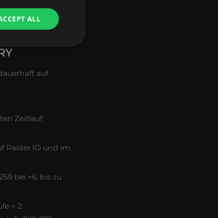
ACCEPT ALL
rteilt.
RY
dauerhaft auf
ten Zeitlauf
uf Raider.IO und im
9 bei +6, bis zu
fe = 2