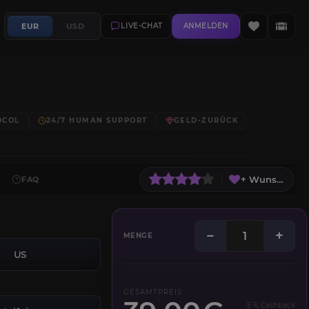
EUR
USD
LIVE-CHAT
ANMELDEN
OCOL
24/7 HUMAN SUPPORT
GELD-ZURÜCK
+ Wunschliste
FAQ
−
+
MENGE
US
GESAMTPREIS
5 % Cashback