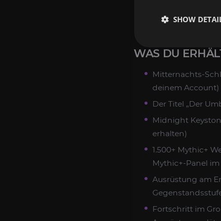
erforderlich
SHOW DETAI
Voraussichtliche 
WAS DU ERHÄL
Mitternachts-Schlü
deinem Account)
Der Titel „Der Umbr
Midnight Keystone
erhalten)
1.500+ Mythic+ We
Mythic+-Panel im 
Ausrüstung am En
Gegenstandsstufe 
Fortschritt im Gr