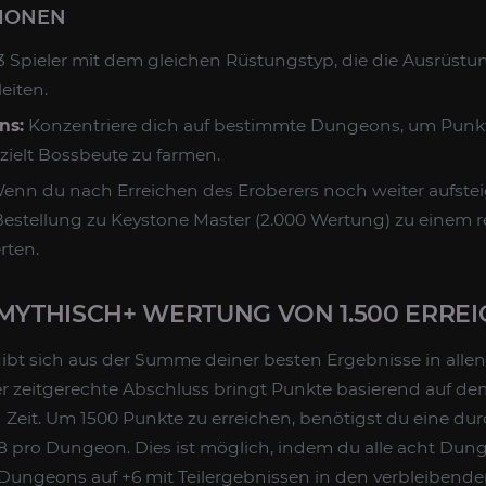
TIONEN
3 Spieler mit dem gleichen Rüstungstyp, die die Ausrüst
eiten.
ns:
Konzentriere dich auf bestimmte Dungeons, um Punk
zielt Bossbeute zu farmen.
enn du nach Erreichen des Eroberers noch weiter aufste
estellung zu Keystone Master (2.000 Wertung) zu einem r
rten.
MYTHISCH+ WERTUNG VON 1.500 ERREI
bt sich aus der Summe deiner besten Ergebnisse in all
er zeitgerechte Abschluss bringt Punkte basierend auf de
Zeit. Um 1500 Punkte zu erreichen, benötigst du eine dur
8 pro Dungeon. Dies ist möglich, indem du alle acht Dun
 Dungeons auf +6 mit Teilergebnissen in den verbleiben