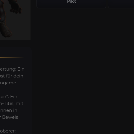
Pilot
ertung: Ein
st für dein
 Ingame-
ten“: Ein
n-Titel, mit
nnen in
r Beweis
oberer: