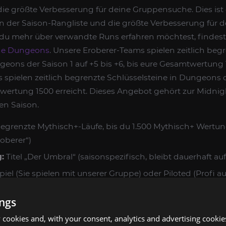
ie größte Verbesserung für deine Gruppensuche. Dies ist 
in der Saison-Rangliste und die größte Verbesserung für d
u mehr über verwandte Runs erfahren möchtest, findes
he Dungeons
. Unsere Eroberer-Teams spielen zeitlich beg
geons der Saison 1 auf +5 bis +6, bis eure Gesamtwertung 1
spielen zeitlich begrenzte Schlüsselsteine in Dungeons d
twertung 1500 erreicht. Dieses Angebot gehört zur Midnig
len Saison.
begrenzte Mythisch+-Läufe, bis du 1.500 Mythisch+ Wertung
roberer“)
:
Titel „Der Umbral“ (saisonspezifisch, bleibt dauerhaft au
piel (Sie spielen mit unserer Gruppe) oder Piloted (Profi 
ings
uten nach Bestellung
cookies and, with your consent, analytics and advertising cookie
:
Stufe 90, aktives WoW-Abonnement, kein Mindestgegen