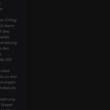
e
ge
er-Erfolg:
ch beim
f des
altet.
srüstung:
e des
u
fe 259
großen
is zu drei
ohnungen
andsstufe
sserung:
 Stapel