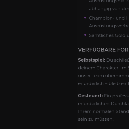
Ausrüstungsplätze
abhängig von der 
Champion- und H
Ausrüstungsverb
Sämtliches Gold u
VERFÜGBARE FO
Selbstspiel:
Du schließ
deinem Charakter. Im S
unser Team übernimmt 
erforderlich – bleib 
Gesteuert:
Ein professi
erforderlichen Durchläu
Ihrem normalen Stando
sein zu müssen.