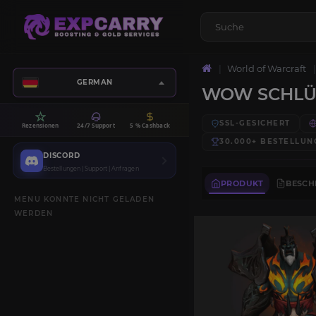
World of Warcraft
GERMAN
WOW SCHLÜ
SSL-GESICHERT
Rezensionen
24/7 Support
5 % Cashback
30.000+
BESTELLUN
DISCORD
Bestellungen | Support | Anfragen
PRODUKT
BESCH
MENU KONNTE NICHT GELADEN
WERDEN