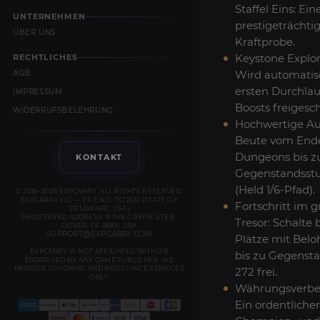
Staffel Eins: Ein
UNTERNEHMEN
prestigeträchti
ÜBER UNS
Kraftprobe.
Keystone Explor
RECHTLICHES
Wird automatis
AGB
ersten Durchlau
IMPRESSUM
Boosts freigesch
WIDERRUFSBELEHRUNG
Hochwertige Au
Beute vom End
Dungeons bis z
KONTAKT
Gegenstandsstu
(Held 1/6-Pfad).
© 2019–2026 EXPCARRY. ALL RIGHTS RESERVED.
EXPCARRY LLC — FILE NO. 7372610 (STATE OF
Fortschritt im 
DELAWARE, USA)
REGISTERED ADDRESS: 8 THE GREEN, STE B,
Tresor: Schalte b
DOVER, DE 19901, USA
SUPPORT@EXPCARRY.COM
Plätze mit Bel
EXPCARRY IS NOT AFFILIATED WITH OR
bis zu Gegenst
ENDORSED BY ANY GAME PUBLISHER. WE
PROVIDE COACHING AND ASSISTANCE SERVICES
272 frei.
ONLY.
Währungsverbe
Ein ordentlicher