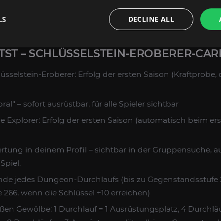
LS
DECLINE ALL
Spielzeit:
4–8 Stunden über einen wöchentlichen Reset ve
TST – SCHLÜSSELSTEIN-EROBERER-CAR
sselstein-Eroberer: Erfolg der ersten Saison (Kraftprobe, 
al“ – sofort ausrüstbar, für alle Spieler sichtbar
 Explorer: Erfolg der ersten Saison (automatisch beim ers
rtung in deinem Profil – sichtbar in der Gruppensuche, a
Spiel.
de jedes Dungeon-Durchlaufs (bis zu Gegenstandsstufe 25
266, wenn die Schlüssel +10 erreichen)
oßen Gewölbe: 1 Durchlauf = 1 Ausrüstungsplatz, 4 Durchläu