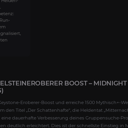
 Helden-
.
etenz:
 Run-
dem
gnalisiert,
uten
LSTEINEROBERER BOOST – MIDNIGHT 
)
eystone-Eroberer-Boost und erreiche 1500 Mythisch+-We
um den Titel „Der Schattenhafte“, die Heldentat „Mitterna
d eine dauerhafte Verbesserung deines Gruppensuche-Profi
deutlich erleichtert. Dies ist der schnellste Einstieg in 