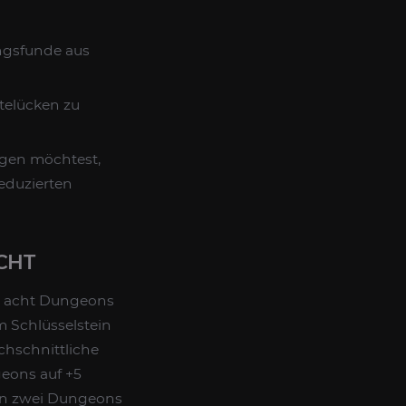
ungsfunde aus
telücken zu
igen möchtest,
eduzierten
CHT
en acht Dungeons
m Schlüsselstein
chschnittliche
geons auf +5
den zwei Dungeons