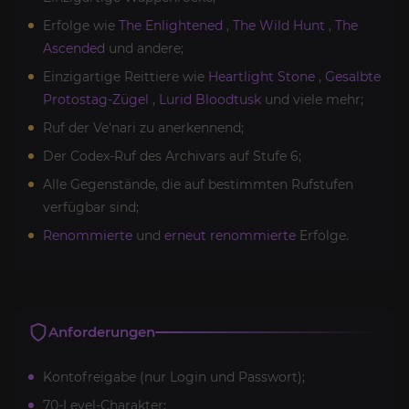
Erfolge wie
The Enlightened
,
The Wild Hunt
,
The
Ascended
und andere;
Einzigartige Reittiere wie
Heartlight Stone
,
Gesalbte
Protostag-Zügel
,
Lurid Bloodtusk
und viele mehr;
Ruf der Ve'nari zu anerkennend;
Der Codex-Ruf des Archivars auf Stufe 6;
Alle Gegenstände, die auf bestimmten Rufstufen
verfügbar sind;
Renommierte
und
erneut renommierte
Erfolge.
Anforderungen
Kontofreigabe (nur Login und Passwort);
70-Level-Charakter;