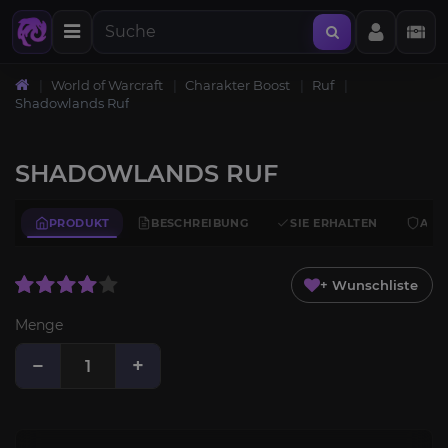
World of Warcraft
Charakter Boost
Ruf
Shadowlands Ruf
SHADOWLANDS RUF
PRODUKT
BESCHREIBUNG
SIE ERHALTEN
ANF
+ Wunschliste
Menge
−
+