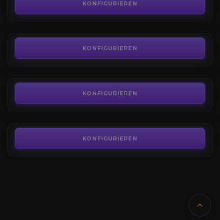
4.2
KONFIGURIEREN
AB
3,63€
Valdrakkenabkommen
4.3
KONFIGURIEREN
AB
4,40€
Niffen von Loamm
4.1
KONFIGURIEREN
AB
3,39€
KONFIGURIEREN