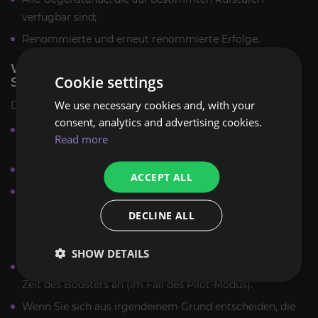
verfügbar sind;
Renommierte und erneut renommierte Erfolge.
WIE FUNKTIONIERT DER RUF VON
Cookie settings
SHADOWLANDS?
We use necessary cookies and, with your
Diese Art von Dienst wird im Pilotmodus bereitgestellt.
consent, analytics and advertising cookies.
Geben Sie die Fraktion (oder mehrere) an, deren Ruf Sie
Read more
verbessern möchten;
Geben Sie die gewünschte Stufe an;
ACCEPT ALL
Bevor Sie beginnen, geben Sie bitte einen geeigneten
Zeitpunkt für den Booster an, um Ihr Konto zu betreten.
DECLINE ALL
Dies hilft, den Prozess zu optimieren und so sicher wie
möglich zu machen.
SHOW DETAILS
Geben Sie die Daten aus dem Konto und die bevorzugte
Zeit des Boosters an (im Fall des Pilot-Modus).
Wenn Sie sich aus irgendeinem Grund entscheiden, die