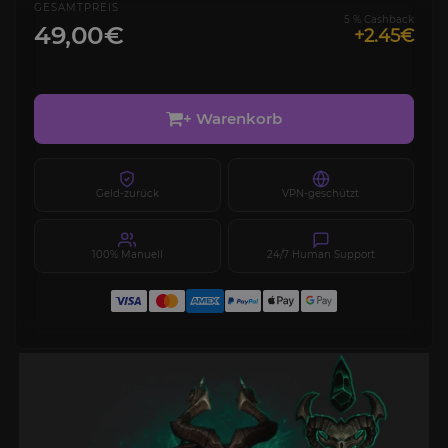
GESAMTPREIS
5 % Cashback
49,00€
+2.45€
+ Warenkorb
Geld-zurück
VPN-geschützt
100% Manuell
24/7 Human Support