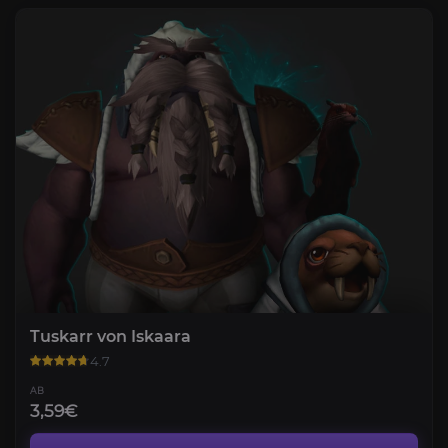
Tuskarr von Iskaara
4.7
AB
3,59€
Zentauren der Maruuk