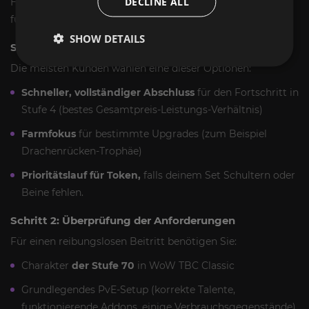
DECLINE ALL
Hier ist eine kurze Anleitung, wie euer Tragesystem
funktioniert, von der Bestellung bis zur Beute.
SHOW DETAILS
Schritt 1: Wähle dein Ziel
Die meisten Kunden wählen eine dieser Optionen:
Schneller, vollständiger Abschluss
für den Fortschritt in
Stufe 4 (bestes Gesamtpreis-Leistungs-Verhältnis)
Farmfokus
für bestimmte Upgrades (zum Beispiel
Drachenrücken-Trophäe)
Prioritätslauf für Token,
falls deinem Set Schultern oder
Beine fehlen.
Schritt 2: Überprüfung der Anforderungen
Für einen reibungslosen Beitritt benötigen Sie:
Charakter
der Stufe 70
in WoW TBC Classic
Grundlegendes PvE-Setup (korrekte Talente,
funktionierende Addons, einige Verbrauchsgegenstände)