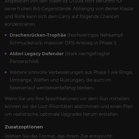
Abgesehen von den Token ist Gruuls Hort berühmt für
seine frühen BiS-Gegenstände. Abhängig von deiner Klasse
und Rolle kann sich dein Carry auf folgende Chancen
konzentrieren:
Drachenrücken-Trophäe
(hochwertiges Nahkampf-
Schmuckstück, massiver DPS-Anstieg in Phase 1)
Aldori Legacy Defender
(stark nachgefragter
Panzerschild)
Weitere sinnvolle Verbesserungen aus Phase 1 wie Ringe,
Umhänge, Waffen und Rüstungen, die auch im
Spielverlauf wettbewerbsfähig bleiben.
Wenn Sie uns Ihre Spezifikationen vor dem Run mitteilen,
können wir die Loot-Prioritäten abstimmen und einen Plan
um realistische, optimale Upgrades herum erstellen.
Zusatzoptionen
Wählen Sie das Format, das Ihrem Ziel entspricht: