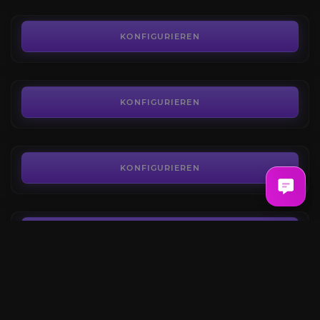
249,00€
Karazhan
4.4
KONFIGURIEREN
AB
149,30€
Magtheridons Kammer
4.4
KONFIGURIEREN
AB
162,00€
Drachenwirbeltrophäe
4.4
KONFIGURIEREN
AB
550,00€
Tier-Sets
4.3
KONFIGURIEREN
AB
395,00€
TBC Raid-Paket
Garantierte Items & Bonuses
KONFIGURIEREN
Phase 2 Alle Raids