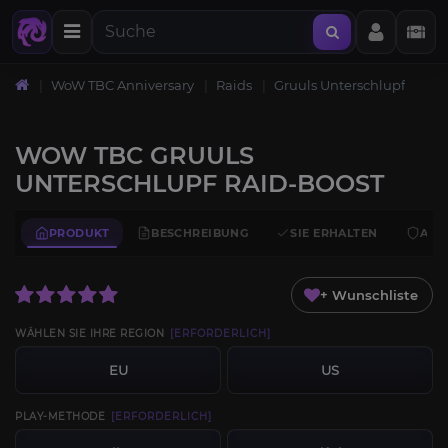
WoW TBC Anniversary
Raids
Gruuls Unterschlupf
WOW TBC GRUULS
UNTERSCHLUPF RAID-BOOST
PRODUKT
BESCHREIBUNG
SIE ERHALTEN
ANF
+ Wunschliste
WÄHLEN SIE IHRE REGION
[ERFORDERLICH]
EU
US
PLAY-METHODE
[ERFORDERLICH]