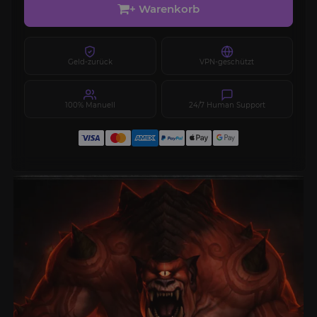
+ Warenkorb
Geld-zurück
VPN-geschützt
100% Manuell
24/7 Human Support