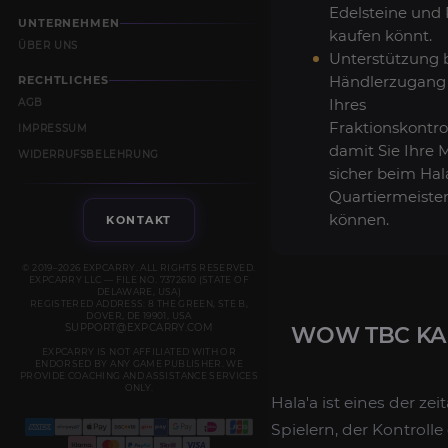
Edelsteine und
UNTERNEHMEN
kaufen könnt.
ÜBER UNS
Unterstützung 
Händlerzugang
RECHTLICHES
Ihres
AGB
Fraktionskontrol
IMPRESSUM
damit Sie Ihre 
WIDERRUFSBELEHRUNG
sicher beim Hal
Quartiermeiste
können.
KONTAKT
© 2019–2026 EXPCARRY. ALL RIGHTS RESERVED.
EXPCARRY LLC — FILE NO. 7372610 (STATE OF
DELAWARE, USA)
REGISTERED ADDRESS: 8 THE GREEN, STE B,
DOVER, DE 19901, USA
SUPPORT@EXPCARRY.COM
WOW TBC KA
EXPCARRY IS NOT AFFILIATED WITH OR
ENDORSED BY ANY GAME PUBLISHER. WE
PROVIDE COACHING AND ASSISTANCE SERVICES
ONLY.
Hala'a ist eines der z
Spielern, der Kontroll