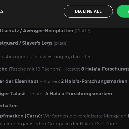
tel / Schützenbeinschützer
(Kettenhemd)
LS
DECLINE ALL
rgürtel / Sturmbrecher-Beinschienen
(E-Mail)
tschutz / Avenger-Beinplatten
(Platte)
stguard / Slayer's Legs
(plate)
ufsbezogene Zusatzleistungen, darunter:
che
(Tasche mit 18 Fächern) – kostet
8 Hala'a-Forschun
ier der Eisenhaut
– Kosten:
2 Hala'a-Forschungsmarken
iger Talasit
- kostet
4 Hala'a-Forschungsmarken
erhalten
fmarken (Carry):
Wir farmen die vereinbarte Menge an
t einer organisierten Gruppe in der Hala'a-PvP-Zone.