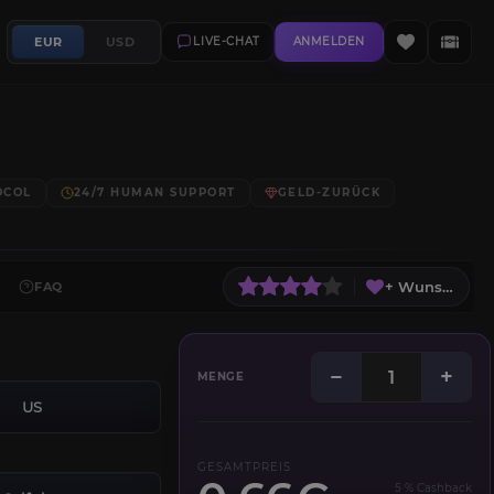
EUR
USD
LIVE-CHAT
ANMELDEN
OCOL
24/7 HUMAN SUPPORT
GELD-ZURÜCK
+ Wunschliste
FAQ
−
+
MENGE
US
GESAMTPREIS
5 % Cashback