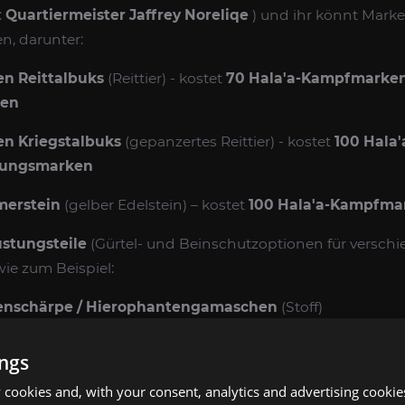
:
Quartiermeister Jaffrey Noreliqe
) und ihr könnt Marke
, darunter:
en Reittalbuks
(Reittier) - kostet
70 Hala'a-Kampfmarken 
ken
en Kriegstalbuks
(gepanzertes Reittier) - kostet
100 Hala
chungsmarken
merstein
(gelber Edelstein) – kostet
100 Hala'a-Kampfma
üstungsteile
(Gürtel- und Beinschutzoptionen für versch
ie zum Beispiel:
enschärpe / Hierophantengamaschen
(Stoff)
scher-Schärpe / Schattenpirscher-Beinschienen
(Leder
ings
er-Schärpe / Traumpirscher-Leggings
(Leder)
cookies and, with your consent, analytics and advertising cookie