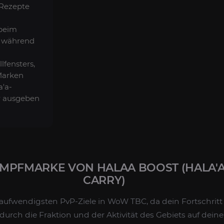
 Rezepte
beim
 während
lfensters,
Marken
a'a-
r ausgeben
MPFMARKE VON HALAA BOOST (HALA'A
CARRY)
eitaufwendigsten PvP-Ziele in WoW TBC, da dein Fortschrit
e durch die Fraktion und der Aktivität des Gebiets auf de