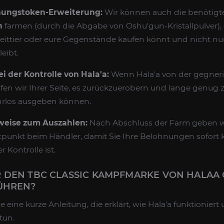
hungstoken-Erweiterung:
Wir können auch die benötig
n
farmen (durch die Abgabe von Oshu'gun-Kristallpulver),
Reittier oder eure Gegenstände kaufen könnt und nicht nur
eibt.
i der Kontrolle von Hala'a:
Wenn Hala'a von der gegneri
lfen wir Ihrer Seite, es zurückzuerobern und lange genug z
hrlos ausgeben können.
weise zum Auszahlen:
Nach Abschluss der Farm geben w
tpunkt beim Händler, damit Sie Ihre Belohnungen sofort
r Kontrolle ist.
 DEN TBC CLASSIC KAMPFMARKE VON HALAA
ÜHREN?
 eine kurze Anleitung, die erklärt, wie Hala'a funktionier
tun.