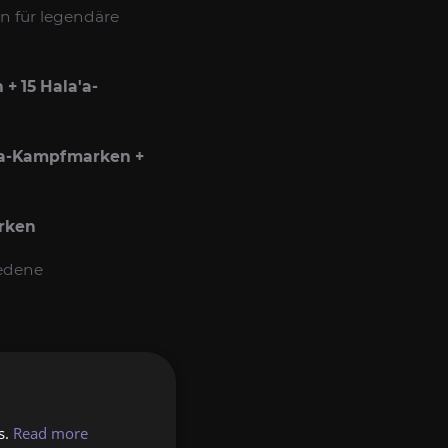
n für legendäre
+ 15 Hala'a-
'a-Kampfmarken +
rken
iedene
)
s.
Read more