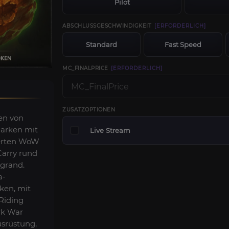
Pilot
ABSCHLUSSGESCHWINDIGKEIT
[ERFORDERLICH]
Standard
Fast Speed
MC_FINALPRICE
[ERFORDERLICH]
ZUSATZOPTIONEN
en von
arken mit
Live Stream
ierten WoW
arry rund
agrand.
a-
ken, mit
Riding
rk War
usrüstung,