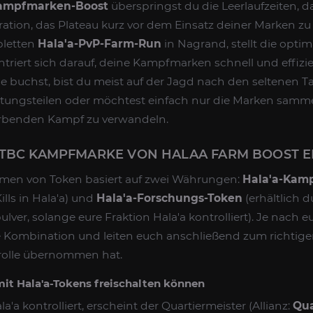
Kampfmarken-Boost
überspringst du die Leerlaufzeiten, d
tion, das Plateau kurz vor dem Einsatz deiner Marken zu 
pletten
Hala'a-PvP-Farm-Run
in Nagrand, stellt die opt
iert sich darauf, deine Kampfmarken schnell und effizien
 buchst, bist du meist auf der Jagd nach den seltenen Ta
tungsteilen oder möchtest einfach nur die Marken samm
rbenden Kampf zu verwandeln.
 TBC KAMPFMARKE VON HALAA FARM BOOST 
rmen von Token basiert auf zwei Währungen:
Hala'a-Kam
ills in Hala'a) und
Hala'a-Forschungs-Token
(erhältlich 
lver, solange eure Fraktion Hala'a kontrolliert). Je nach 
te Kombination und leiten euch anschließend zum richtige
trolle übernommen hat.
mit Hala'a-Tokens freischalten können
'a kontrolliert, erscheint der Quartiermeister (Allianz:
Qua