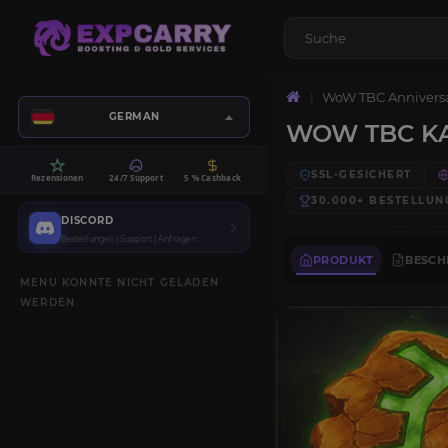
WoW TBC Annivers
GERMAN
WOW TBC K
SSL-GESICHERT
Rezensionen
24/7 Support
5 % Cashback
30.000+
BESTELLUN
DISCORD
Bestellungen | Support | Anfragen
PRODUKT
BESCH
MENU KONNTE NICHT GELADEN
WERDEN