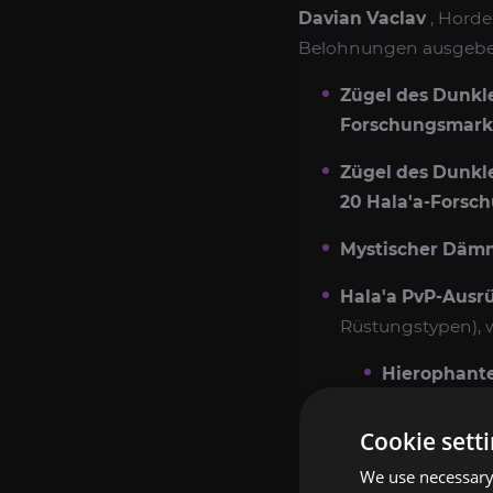
Davian Vaclav
, Horde
Belohnungen ausgeben
Zügel des Dunkl
Forschungsmar
Zügel des Dunkl
20 Hala'a-Fors
Mystischer Däm
Hala'a PvP-Ausr
Rüstungstypen), w
Hierophant
Schattenpir
Cookie sett
Traumpirsch
We use necessary 