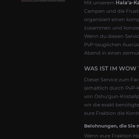
Mit unserem
Hala'a-
Campen und die Frustra
organisiert einen kom
zusammen und konzentr
Wenn du diesen Service
PvP-tauglichen Ausrüs
Abend in einen zermü
WAS IST IM WOW
Dieser Service zum Fa
(erhältlich durch PvP-K
von Oshu'gun-Kristallpu
wir die exakt benötig
eure Fraktion die Kon
Belohnungen, die Sie 
Wenn eure Fraktion Hala