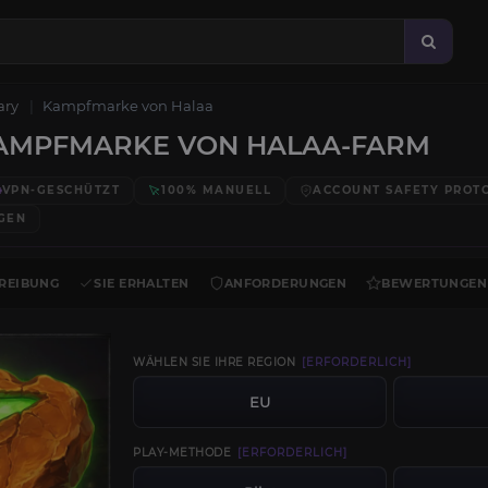
ary
Kampfmarke von Halaa
AMPFMARKE VON HALAA-FARM
VPN-GESCHÜTZT
100% MANUELL
ACCOUNT SAFETY PROT
GEN
REIBUNG
SIE ERHALTEN
ANFORDERUNGEN
BEWERTUNGEN
WÄHLEN SIE IHRE REGION
[ERFORDERLICH]
EU
PLAY-METHODE
[ERFORDERLICH]