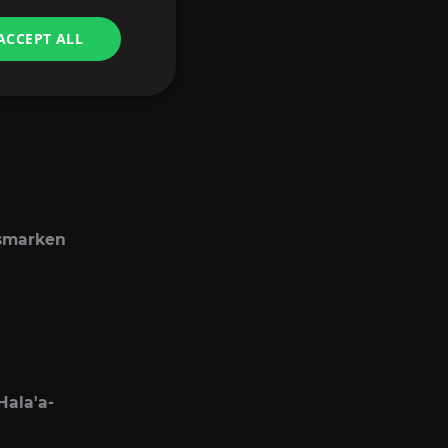
ACCEPT ALL
gsmarken
Hala'a-