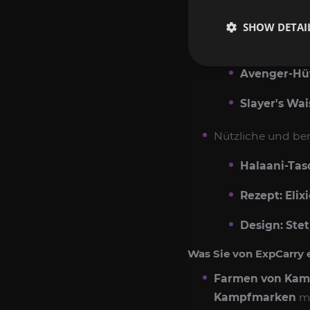
Schützengür
SHOW DETAI
Sturmbreche
Avenger-Hüf
Slayer's Wai
Nützliche und ber
Halaani-Tas
Rezept: Elix
Design: Stet
Was Sie von ExpCarry 
Farmen von Kamp
Kampfmarken
mi