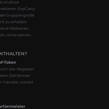
as endlose
verlieren. ExpCarry
imale Gruppengröße
t zu erhalten.
lbuk-Reittieren,
eln, ohne deinen
ENTHALTEN?
pf-Token
durch das Abgeben
eurem Ziel farmen
n Händler, sobald
rtiermeister