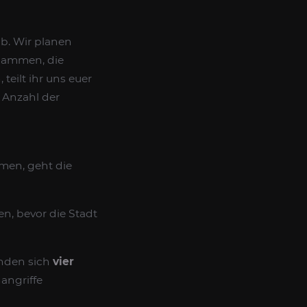
b. Wir planen
usammen, die
eilt ihr uns euer
e Anzahl der
men, geht die
n, bevor die Stadt
nden sich
vier
angriffe