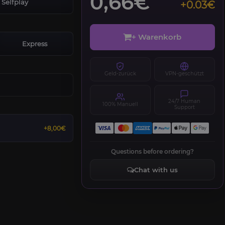
0,66€
Selfplay
+0.03€
+ Warenkorb
Express
Geld-zurück
VPN-geschützt
24/7 Human
100% Manuell
Support
+8,00€
Questions before ordering?
Chat with us