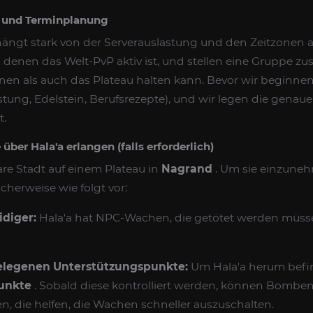
ng und Terminplanung
hängt stark von der Serverauslastung und den Zeitzonen a
n denen das Welt-PvP aktiv ist, und stellen eine Gruppe z
 als auch das Plateau halten kann. Bevor wir beginnen, t
rüstung, Edelstein, Berufsrezepte), und wir legen die genau
t.
 über Hala'a erlangen (falls erforderlich)
bare Stadt auf einem Plateau in
Nagrand
. Um sie einzuneh
cherweise wie folgt vor:
idiger:
Hala'a hat NPC-Wachen, die getötet werden müsse
elegenen Unterstützungspunkte:
Um Hala'a herum befi
unkte
. Sobald diese kontrolliert werden, können Bomben
, die helfen, die Wachen schneller auszuschalten.