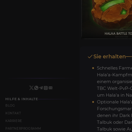
Sie erhalten
Schnelles Farm
Hala'a-Kampfm
einem organis
TBC Welt-PvP-C
um Hala'a in N
HILFE & INHALTE
Optionale Hala'
BLOG
Forschungsmar
KONTAKT
denen ihr Dark 
KARRIERE
Talbuk oder Da
Talbuk sowie A
PARTNERPROGRAMM