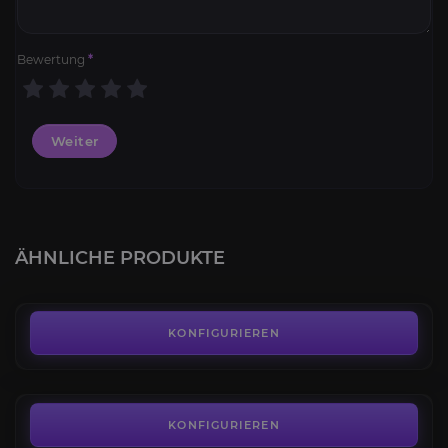
Bewertung
*
Weiter
Battle for Azeroth: Ruf
4.4
ÄHNLICHE PRODUKTE
AB
50,00€
Legion: Ruf
4.1
KONFIGURIEREN
AB
50,00€
Warlords of Draenor: Ruf
4.3
KONFIGURIEREN