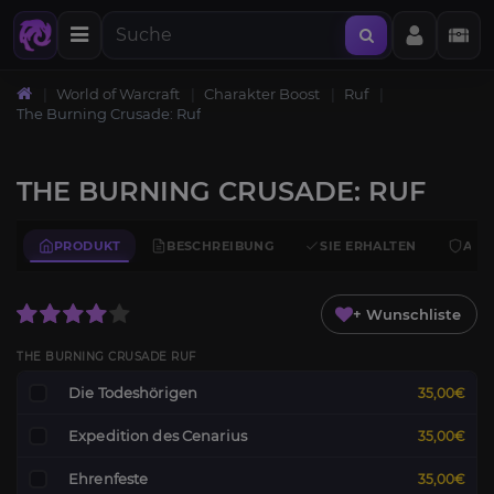
World of Warcraft
Charakter Boost
Ruf
The Burning Crusade: Ruf
THE BURNING CRUSADE: RUF
PRODUKT
BESCHREIBUNG
SIE ERHALTEN
ANF
+ Wunschliste
THE BURNING CRUSADE RUF
Die Todeshörigen
35,00€
Expedition des Cenarius
35,00€
Ehrenfeste
35,00€