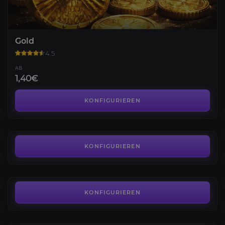
Gold
4.5
AB
1,40€
Reittiere
4.5
KONFIGURIEREN
AB
87,32€
Materialien Farm
5.0
KONFIGURIEREN
AB
14,40€
Berufe Boost
4.5
KONFIGURIEREN
AB
12,50€