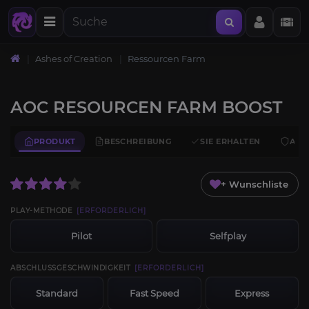
Ashes of Creation
Ressourcen Farm
AOC RESOURCEN FARM BOOST
PRODUKT
BESCHREIBUNG
SIE ERHALTEN
ANF
+ Wunschliste
PLAY-METHODE
[ERFORDERLICH]
Pilot
Selfplay
ABSCHLUSSGESCHWINDIGKEIT
[ERFORDERLICH]
Standard
Fast Speed
Express