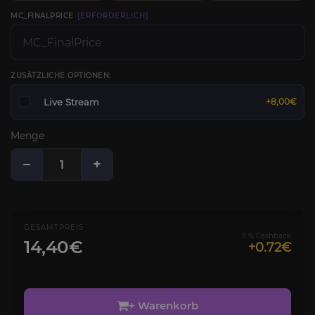
MC_FINALPRICE
[ERFORDERLICH]
ZUSÄTZLICHE OPTIONEN:
Live Stream
+8,00€
Menge
−
+
GESAMTPREIS
5 % Cashback
14,40€
+0.72€
+ Warenkorb