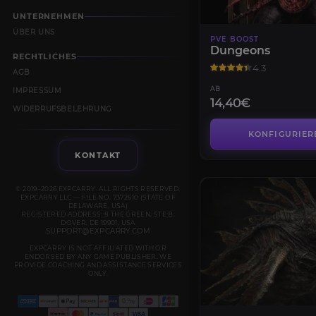
UNTERNEHMEN
ÜBER UNS
PVE BOOST
Dungeons
RECHTLICHES
4.3
AGB
AB
IMPRESSUM
14,40€
WIDERRUFSBELEHRUNG
KONFIGURIER
KONTAKT
© 2019–2026 EXPCARRY. ALL RIGHTS RESERVED.
EXPCARRY LLC — FILE NO. 7372610 (STATE OF
DELAWARE, USA)
REGISTERED ADDRESS: 8 THE GREEN, STE B,
DOVER, DE 19901, USA
SUPPORT@EXPCARRY.COM
EXPCARRY IS NOT AFFILIATED WITH OR
ENDORSED BY ANY GAME PUBLISHER. WE
PROVIDE COACHING AND ASSISTANCE SERVICES
ONLY.