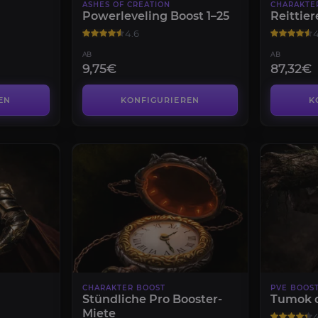
ASHES OF CREATION
CHARAKTE
Powerleveling Boost 1–25
Reittier
4.6
4
AB
AB
9,75€
87,32€
EN
KONFIGURIEREN
K
CHARAKTER BOOST
PVE BOOS
Stündliche Pro Booster-
Tumok d
Miete
4