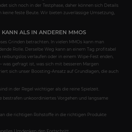
ndet sich noch in der Testphase, daher können sich Details
 keine feste Beute. Wir bieten zuverlässige Umsetzung,
 KANN ALS IN ANDEREN MMOS
elloses Grinden betrachten. In vielen MMOs kann man
ende Rolle. Derselbe Weg kann an einem Tag profitabel
 reibungslos verlaufen oder in einem Wipe-Fest enden,
 – was gefragt ist, was sich mit besseren Margen
riert sich unser Boosting-Ansatz auf Grundlagen, die auch
nd in der Regel wichtiger als die reine Spielzeit.
te bestrafen unkoordiniertes Vorgehen und langsame
n die richtigen Rohstoffe in die richtigen Produkte
hnelles Umdenken den Fortschritt.