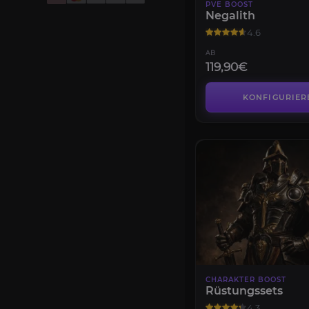
PVE BOOST
Negalith
4.6
AB
119,90€
KONFIGURIER
CHARAKTER BOOST
Rüstungssets
4.3