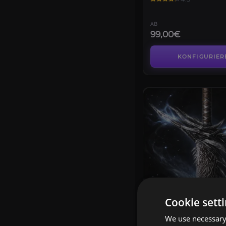
AB
99,00€
KONFIGURIER
CHARAKTER BOOST
Waffen-Leveln
Cookie sett
4.6
We use necessary 
AB