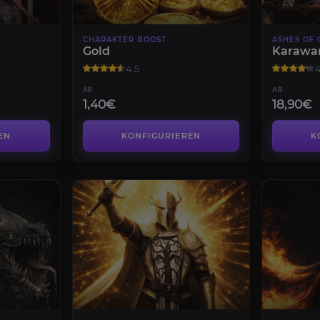
CHARAKTER BOOST
ASHES OF 
Gold
Karawa
4.5
4
AB
AB
1,40€
18,90€
EN
KONFIGURIEREN
K