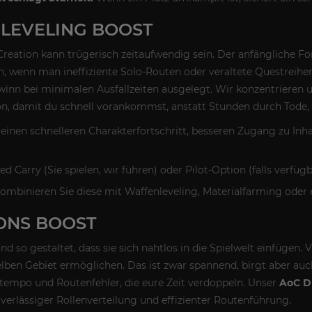
LEVELING BOOST
Creation kann trügerisch zeitaufwendig sein. Der anfängliche Fort
, wenn man ineffiziente Solo-Routen oder veraltete Questreihe
winn bei minimalen Ausfallzeiten ausgelegt. Wir konzentrieren u
on, damit du schnell vorankommst, anstatt Stunden durch Tode, R
e einen schnelleren Charakterfortschritt, besseren Zugang zu I
ed Carry (Sie spielen, wir führen) oder Pilot-Option (falls verfügb
ombinieren Sie diese mit Waffenleveling, Materialfarming oder e
ONS BOOST
 so gestaltet, dass sie sich nahtlos in die Spielwelt einfügen. V
ben Gebiet ermöglichen. Das ist zwar spannend, birgt aber au
tempo und Routenfehler, die eure Zeit verdoppeln. Unser
AoC D
verlässiger Rollenverteilung und effizienter Routenführung.