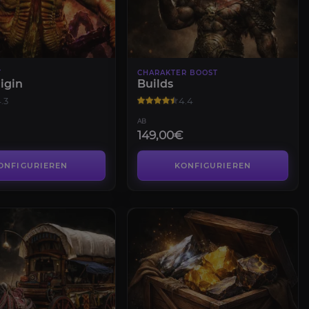
T
CHARAKTER BOOST
igin
Builds
.3
4.4
AB
149,00€
ONFIGURIEREN
KONFIGURIEREN