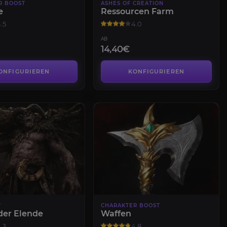
R BOOST
ASHES OF CREATION
e
Ressourcen Farm
.5
4.0
AB
14,40€
ONFIGURIEREN
KONFIGURIEREN
T
CHARAKTER BOOST
er Elende
Waffen
.3
4.8