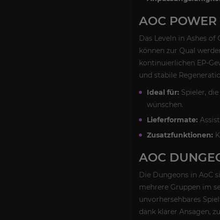
AOC POWER 
Das Leveln in Ashes of 
können zur Qual werden
kontinuierlichen EP-Ge
und stabile Regenerati
Ideal für:
Spieler, di
wünschen.
Lieferformate:
Assist
Zusatzfunktionen:
K
AOC DUNGE
Die Dungeons in AoC sind
mehrere Gruppen im sel
unvorhersehbares Spiel
dank klarer Ansagen, zu