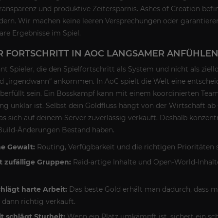
 Transparenz und produktive Zeitersparnis. Ashes of Creation befi
dern. Wir machen keine leeren Versprechungen oder garantieren
are Ergebnisse im Spiel.
 FORTSCHRITT IN AOC LANGSAMER ANFÜHLEN
nt Spieler, die den Spielfortschritt als System und nicht als zi
„irgendwann“ ankommen. In AoC spielt die Welt eine entscheid
erfüllt sein. Ein Bosskampf kann mit einem koordinierten Team
ng unklar ist. Selbst dein Goldfluss hängt von der Wirtschaft ab
as sich auf deinem Server zuverlässig verkauft. Deshalb konzent
-Build-Änderungen Bestand haben.
he Gewalt:
Routing, Verfügbarkeit und die richtigen Prioritäten si
t zufällige Gruppen:
Raid-artige Inhalte und Open-World-Inhal
chlägt harte Arbeit:
Das beste Gold erhält man dadurch, dass ma
dann richtig verkauft.
 schlägt Sturheit:
Wenn ein Platz umkämpft ist, sichert ein sc