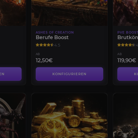
ASHES OF CREATION
PVE BOOS
Berufe Boost
Brutkön
4.5
4
AB
AB
12,50€
119,90€
EN
KONFIGURIEREN
K