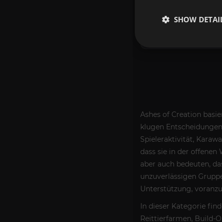
15,20€
SHOW DETAI
KONFIGURIER
Ashes of Creation basie
klugen Entscheidungen
Spieleraktivität, Kara
dass sie in der offenen
aber auch bedeuten, da
unzuverlässigen Gruppen
Unterstützung, voran
In dieser Kategorie fin
Reittierfarmen, Build-