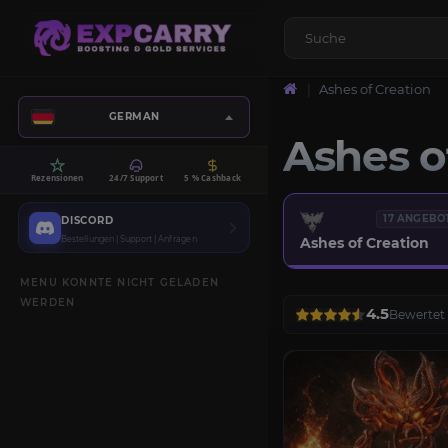
Ashes of Creation
GERMAN
Ashes o
Rezensionen
24/7 Support
5 % Cashback
17 ANGEBO
DISCORD
Bestellungen | Support | Anfragen
Ashes of Creation
MENU KONNTE NICHT GELADEN
WERDEN
4.5
Bewertet 