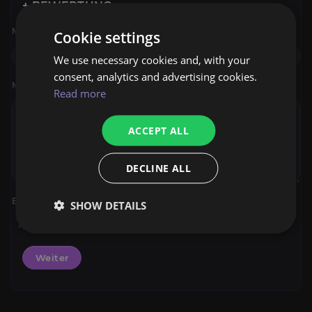
+ BEWERTUNG
Mein Name
*
Cookie settings
We use necessary cookies and, with your
consent, analytics and advertising cookies.
Meine Bewertung
*
Read more
ACCEPT ALL
DECLINE ALL
Bewertung
*
SHOW DETAILS
Weiter
Powerlevel