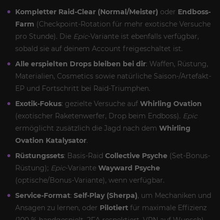
Kompletter Raid-Clear (Normal/Meister)
oder
Endboss-
Farm
(Checkpoint-Rotation für mehr exotische Versuche
pro Stunde). Die
Epic
-Variante ist ebenfalls verfügbar,
sobald sie auf deinem Account freigeschaltet ist.
Alle erspielten Drops bleiben bei dir
: Waffen, Rüstung,
Materialien, Cosmetics sowie natürliche Saison-/Artefakt-
EP und Fortschritt bei Raid-Triumphen.
Exotik-Fokus
: gezielte Versuche auf
Whirling Ovation
(exotischer Raketenwerfer, Drop beim Endboss).
Epic
ermöglicht zusätzlich die Jagd nach dem
Whirling
Ovation Katalysator
.
Rüstungssets
: Basis-Raid
Collective Psyche
(Set-Bonus-
Rüstung);
Epic
-Variante
Wayward Psyche
(optische/Bonus-Variante), wenn verfügbar.
Service-Format
:
Self-Play (Sherpa)
, um Mechaniken und
Ansagen zu lernen, oder
Pilotiert
für maximale Effizienz
(100 % handgespielt, 2FA respektiert, VPN auf Wunsch).