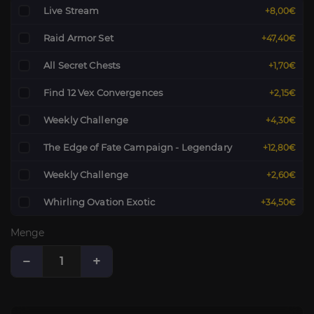
Live Stream
+8,00€
Raid Armor Set
+47,40€
All Secret Chests
+1,70€
Find 12 Vex Convergences
+2,15€
Weekly Challenge
+4,30€
The Edge of Fate Campaign - Legendary
+12,80€
Weekly Challenge
+2,60€
Whirling Ovation Exotic
+34,50€
Menge
−
+