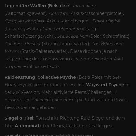
Legendäre Waffen (Beispiele)
:
Intercalary
(Automatikgewehr),
Antedate
(Arkus-Maschinenpistole),
Opaque Hourglass
(Arkus-Kampfbogen),
Finite Maybe
(Fusionsgewehr),
Lance Ephemeral
(Strang-
Scharfschützengewehr),
Starscape Null
(Solar-Schrotflinte),
The Ever-Present
(Strang-Granatwerfer),
The When and
Where
(Stasis-Raketenwerfer). Diese droppen je nach
Begegnung; der Endboss kann aus dem gesamten Pool
droppen – inklusive Exotik.
Raid-Rüstung
:
Collective Psyche
(Basis-Raid) mit
Set-
Bonus
-Synergien für moderne Builds;
Wayward Psyche
in
der
Epic
-Version. Mehr aktivierte Feats/Challenges =
bessere Tier-Chancen; nach dem Epic-Start wurden Basis-
Tiers zudem angehoben.
Siegel & Titel
: Fortschritt Richtung Raid-Siegel und dem
Titel
Atemporal
über Clears, Feats und Challenges.