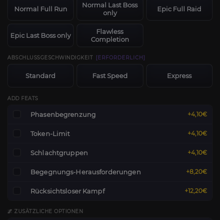
Normal Last Boss
Normal Full Run
Epic Full Raid
only
Flawless
Epic Last Boss only
Completion
ABSCHLUSSGESCHWINDIGKEIT
[ERFORDERLICH]
Standard
Fast Speed
Express
ADD FEATS
Phasenbegrenzung
+4,10€
Token-Limit
+4,10€
Schlachtgruppen
+4,10€
Begegnungs-Herausforderungen
+8,20€
Rücksichtsloser Kampf
+12,20€
🌌 ZUSÄTZLICHE OPTIONEN