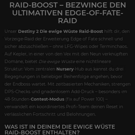
RAID-BOOST – BEZWINGE DEN
ULTIMATIVEN EDGE-OF-FATE-
RAID
Unser
Destiny 2 Die ewige Wüste Raid-Boost
hilft dir, den
Vorzeige-Raid der Erweiterung Edge of Fate schnell und
sicher abzuschließen – ohne LFG-Wipes oder Terminchaos.
Auf Kepler, in einer von den Vex mit den Neun verknüpften
Domäne, bietet
Die ewige Wüste
eine nichtlineare
Struktur: Vom zentralen
Nursery
-Hub aus kannst du drei
Begegnungen in beliebiger Reihenfolge angehen, bevor
der Endboss wartet. Mit zeitbasierten Mechaniken, strengen
DPS-Checks und gnadenlosem Add-Druck – besonders im
48-Stunden-
Contest-Modus
(fix auf Power 100) –
verwandelt ein koordiniertes Profi-Team deinen Reset in
verlässlichen Fortschritt und Belohnungen.
WAS IST IN DEINEM DIE EWIGE WÜSTE
RAID-BOOST ENTHALTEN?