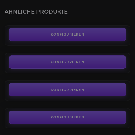
4.4
ÄHNLICHE PRODUKTE
AB
20,59€
Rand der Erlösung
4.5
KONFIGURIEREN
AB
7,80€
Crotas Ende
4.4
KONFIGURIEREN
AB
3,90€
Wurzel der Alpträume
4.7
KONFIGURIEREN
AB
5,50€
Erschütterte Lehre
4.4
KONFIGURIEREN
AB
5,40€