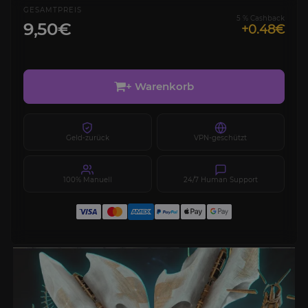
GESAMTPREIS
5 % Cashback
9,50€
+0.48€
+ Warenkorb
Geld-zurück
VPN-geschützt
100% Manuell
24/7 Human Support