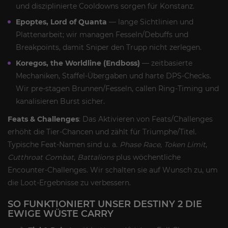
und disziplinierte Cooldowns sorgen für Konstanz.
Epoptes, Lord of Quanta
— lange Sichtlinien und
Plattenarbeit; wir managen Fesseln/Debuffs und
Breakpoints, damit Sniper den Trupp nicht zerlegen.
Koregos, the Worldline (Endboss)
— zeitbasierte
Mechaniken, Staffel-Übergaben und harte DPS-Checks.
Wir pre-stagen Brunnen/Fesseln, callen Ring-Timing und
kanalisieren Burst sicher.
Feats & Challenges
: Das Aktivieren von Feats/Challenges
erhöht die Tier-Chancen und zählt für Triumphe/Titel.
Typische Feat-Namen sind u. a.
Phase Race
,
Token Limit
,
Cutthroat Combat
,
Battalions
plus wöchentliche
Encounter-Challenges. Wir schalten sie auf Wunsch zu, um
die Loot-Ergebnisse zu verbessern.
SO FUNKTIONIERT UNSER DESTINY 2 DIE
EWIGE WÜSTE CARRY