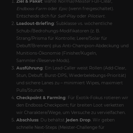
Ziel & Paket
: wähle
Normal/Meister
Full-Clear,
Endboss-Farm
oder
Epic
(wenn freigeschaltet).
Entscheide dich für
Self-Play
oder
Pilotiert
.
Loadout-Briefing
: Subklasse vs. wöchentliche
Schub-/Bedrohungs-Modifikatoren (z. B.
Strang/Prisma für Kontrolle; Leere/Solar für
Debuff/Brennen) plus Anti-Champion-Abdeckung und
Munitions-Ökonomie (Finisher/Kugeln,
Sammler-/Reserve-Mods).
Ausführung
: Ein Lead-Caller weist Rollen (Add-Clear,
Stun, Debuff, Burst-DPS, Wiederbelebungs-Priorität)
und sichere Lanes zu – minimiert Wipes, maximiert
Pulls/Stunde.
Checkpoint & Farming
: Für Exotik-Fokus rotieren wir
den Endboss-Checkpoint; für breiten Loot verketten
wir Charaktere/Wege, um Versuche zu vervielfachen.
Abschluss
: Du behältst
jeden Drop
. Wir geben
schnelle Next-Steps (Meister-Challenge für