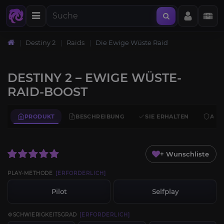
Destiny 2
Raids
Die Ewige Wüste Raid
DESTINY 2 – EWIGE WÜSTE-
RAID-BOOST
PRODUKT
BESCHREIBUNG
SIE ERHALTEN
ANF
+ Wunschliste
PLAY-METHODE
[ERFORDERLICH]
Pilot
Selfplay
💠SCHWIERIGKEITSGRAD
[ERFORDERLICH]