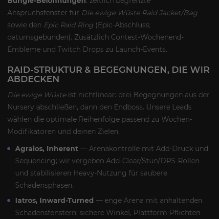
Bungie-Belohnungen
: zeitlich begrenzte
Anspruchsfenster für
Die ewige Wüste Raid Jacket/Bag
sowie den
Epic Raid Ring
(Epic-Abschluss;
datumsgebunden). Zusätzlich Contest-Wochenend-
Embleme und Twitch Drops zu Launch-Events.
RAID-STRUKTUR & BEGEGNUNGEN, DIE WIR
ABDECKEN
Die ewige Wüste
ist nichtlinear: drei Begegnungen aus der
Nursery abschließen, dann den Endboss. Unsere Leads
wählen die optimale Reihenfolge passend zu Wochen-
Modifikatoren und deinen Zielen.
Agraios, Inherent
— Arenakontrolle mit Add-Druck und
Sequencing; wir vergeben Add-Clear/Stun/DPS-Rollen
und stabilisieren Heavy-Nutzung für saubere
Schadensphasen.
Iatros, Inward-Turned
— enge Arena mit anhaltenden
Schadensfenstern; sichere Winkel, Plattform-Pflichten