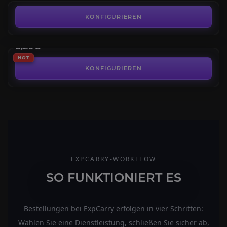
Pantheon 2.0
Full Pantheon — 7 Raid Bosses
KONFIGURIEREN
Godsbane Title & Holofoil Weapons
AB
8,20€
HOT
KONFIGURIEREN
EXPCARRY-WORKFLOW
SO FUNKTIONIERT ES
Bestellungen bei ExpCarry erfolgen in vier Schritten:
Wählen Sie eine Dienstleistung, schließen Sie sicher ab,