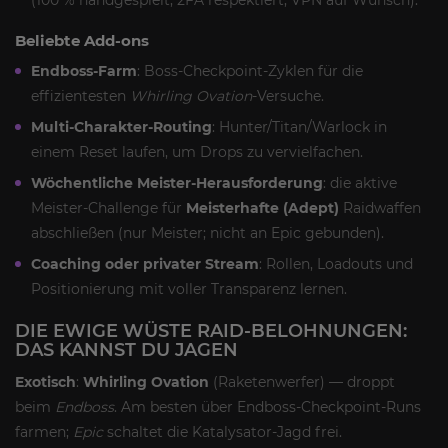
Beliebte Add-ons
Endboss-Farm
: Boss-Checkpoint-Zyklen für die
effizientesten
Whirling Ovation
-Versuche.
Multi-Charakter-Routing
: Hunter/Titan/Warlock in
einem Reset laufen, um Drops zu vervielfachen.
Wöchentliche Meister-Herausforderung
: die aktive
Meister-Challenge für
Meisterhafte (Adept)
Raidwaffen
abschließen (nur Meister; nicht an Epic gebunden).
Coaching oder privater Stream
: Rollen, Loadouts und
Positionierung mit voller Transparenz lernen.
DIE EWIGE WÜSTE RAID-BELOHNUNGEN:
DAS KANNST DU JAGEN
Exotisch
:
Whirling Ovation
(Raketenwerfer) — droppt
beim
Endboss
. Am besten über Endboss-Checkpoint-Runs
farmen;
Epic
schaltet die Katalysator-Jagd frei.