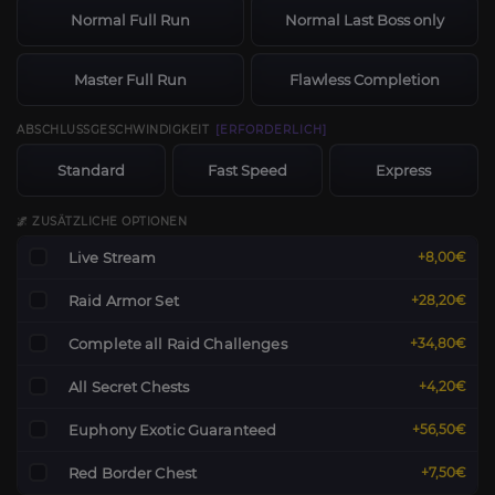
Normal Full Run
Normal Last Boss only
Master Full Run
Flawless Completion
ABSCHLUSSGESCHWINDIGKEIT
[ERFORDERLICH]
Standard
Fast Speed
Express
🌌 ZUSÄTZLICHE OPTIONEN
Live Stream
+8,00€
Raid Armor Set
+28,20€
Complete all Raid Challenges
+34,80€
All Secret Chests
+4,20€
Euphony Exotic Guaranteed
+56,50€
Red Border Chest
+7,50€