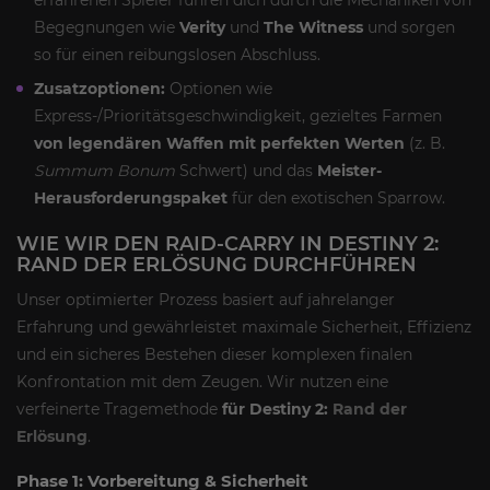
erfahrenen Spieler führen dich durch die Mechaniken von
Begegnungen wie
Verity
und
The Witness
und sorgen
so für einen reibungslosen Abschluss.
Zusatzoptionen:
Optionen wie
Express-/Prioritätsgeschwindigkeit, gezieltes Farmen
von legendären Waffen mit perfekten Werten
(z. B.
Summum Bonum
Schwert) und das
Meister-
Herausforderungspaket
für den exotischen Sparrow.
WIE WIR DEN RAID-CARRY IN DESTINY 2:
RAND DER ERLÖSUNG DURCHFÜHREN
Unser optimierter Prozess basiert auf jahrelanger
Erfahrung und gewährleistet maximale Sicherheit, Effizienz
und ein sicheres Bestehen dieser komplexen finalen
Konfrontation mit dem Zeugen. Wir nutzen eine
verfeinerte Tragemethode
für Destiny 2:
Rand der
Erlösung
.
Phase 1: Vorbereitung & Sicherheit