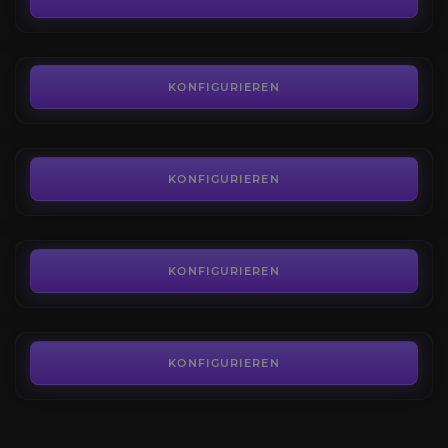
AB
6,15€
Prüfungen Siege
4.6
KONFIGURIEREN
AB
1,11€
Prüfungen von Osiris Rüstungs
4.5
KONFIGURIEREN
AB
5,20€
Eisenbanner Rang
4.6
KONFIGURIEREN
AB
2,50€
KONFIGURIEREN