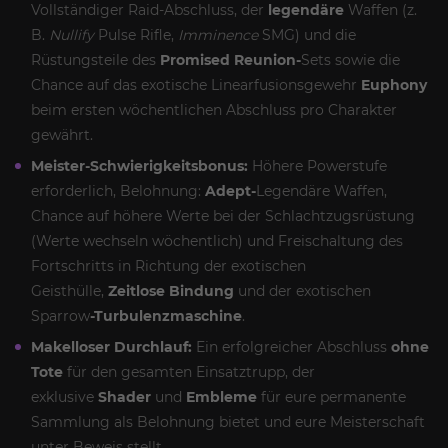
Vollständiger Raid-Abschluss, der
legendäre
Waffen (z.
B.
Nullify
Pulse Rifle,
Imminence
SMG) und die
Rüstungsteile des
Promised
Reunion-
Sets sowie die
Chance auf das exotische Linearfusionsgewehr
Euphony
beim ersten wöchentlichen Abschluss pro Charakter
gewährt.
Meister-Schwierigkeitsbonus:
Höhere Powerstufe
erforderlich, Belohnung:
Adept-
Legendäre Waffen,
Chance auf höhere Werte bei der Schlachtzugsrüstung
(Werte wechseln wöchentlich) und Freischaltung des
Fortschritts in Richtung der exotischen
Geisthülle,
Zeitlose Bindung
und der exotischen
Sparrow
-Turbulenzmaschine
.
Makelloser Durchlauf:
Ein erfolgreicher Abschluss
ohne
Tote
für den gesamten Einsatztrupp, der
exklusive
Shader
und
Embleme
für eure permanente
Sammlung als Belohnung bietet und eure Meisterschaft
unter Beweis stellt.