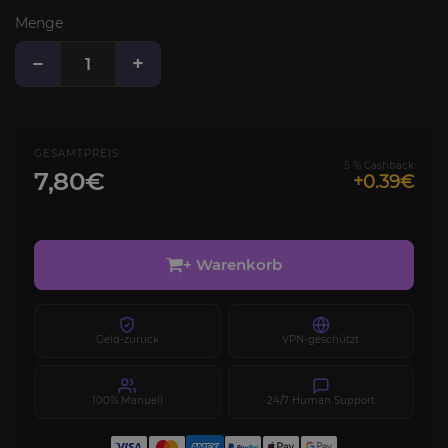
Menge
−
+
GESAMTPREIS
5 % Cashback
7,80€
+0.39€
+ Warenkorb
Geld-zurück
VPN-geschützt
100% Manuell
24/7 Human Support