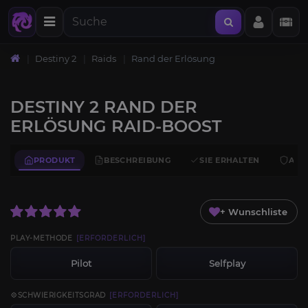
Destiny 2
Raids
Rand der Erlösung
DESTINY 2 RAND DER
ERLÖSUNG RAID-BOOST
PRODUKT
BESCHREIBUNG
SIE ERHALTEN
ANF
+ Wunschliste
PLAY-METHODE
[ERFORDERLICH]
Pilot
Selfplay
💠SCHWIERIGKEITSGRAD
[ERFORDERLICH]