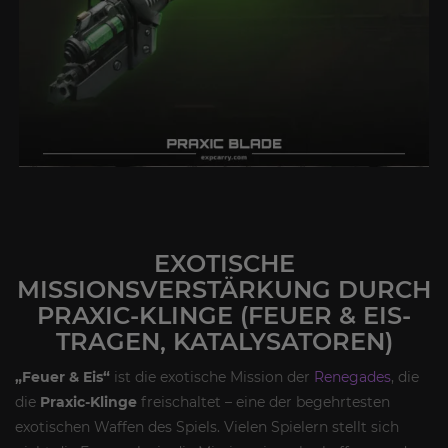
EXOTISCHE
MISSIONSVERSTÄRKUNG DURCH
PRAXIC-KLINGE (FEUER & EIS-
TRAGEN, KATALYSATOREN)
„Feuer & Eis“
ist die exotische Mission der
Renegades
, die
die
Praxic-Klinge
freischaltet – eine der begehrtesten
exotischen Waffen des Spiels. Vielen Spielern stellt sich