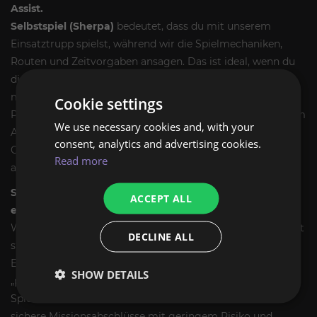
Assist.
Selbstspiel (Sherpa)
bedeutet, dass du mit unserem
Einsatztrupp spielst, während wir die Spielmechaniken,
Routen und Zeitvorgaben ansagen. Das ist ideal, wenn du
die Mission lernen und die volle Kontrolle behalten
möchtest.
Account-Unterstützung
bedeutet, dass unser
Cookie settings
Profi-Team die Mission mit deiner Zustimmung auf deinem
We use necessary cookies and, with your
Account abschließt; das ist in der Regel die schnellste
consent, analytics and advertising cookies.
Option, wenn dir das Freischalten und die Katalysatoren
Read more
am wichtigsten sind.
Schritt 3 – Ein „sauberes, übersichtliches“ Setup
ACCEPT ALL
erstellen.
Wir achten auf praktische Ausrüstung: Überlebensfähigkeit
DECLINE ALL
steht an erster Stelle, konstanter Schaden an zweiter.
Exotische Missionen scheitern oft, wenn Teams dem
SHOW DETAILS
„perfekten DPS“ hinterherjagen und an den
Spielmechaniken sterben. Wir konzentrieren uns auf
sichere Missionsabschlüsse mit geringem Risiko und