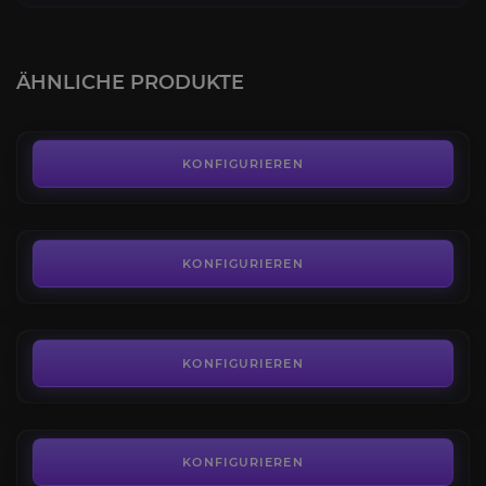
Powerlevel
4.4
ÄHNLICHE PRODUKTE
AB
20,59€
Exotische Erbstück-Armbrust + Katalysator
4.8
KONFIGURIEREN
AB
52,70€
Todesmarken
4.4
KONFIGURIEREN
AB
2,28€
Lawless Frontier Aktivitäts
4.6
KONFIGURIEREN
AB
4,50€
Credits
4.5
KONFIGURIEREN