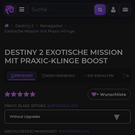
Destiny 2
Renegades
Exotische Mission mit Praxic-Klinge
DESTINY 2 EXOTISCHE MISSION
MIT PRAXIC-KLINGE BOOST
PRODUKT
BESCHREIBUNG
SIE ERHALTEN
ANF
+ Wunschliste
PRAXIC BLADE OPTIONS
[ERFORDERLICH]
▾
Without Upgrades
ABSCHLUSSGESCHWINDIGKEIT
[ERFORDERLICH]