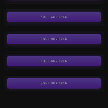
AB
3,80€
Renegade-Fähigkeiten-Leveling
4.8
KONFIGURIEREN
AB
3,60€
Renegades-Kampagne
4.6
KONFIGURIEREN
AB
14,80€
Equilibrium Dungeon
4.5
KONFIGURIEREN
AB
19,50€
KONFIGURIEREN