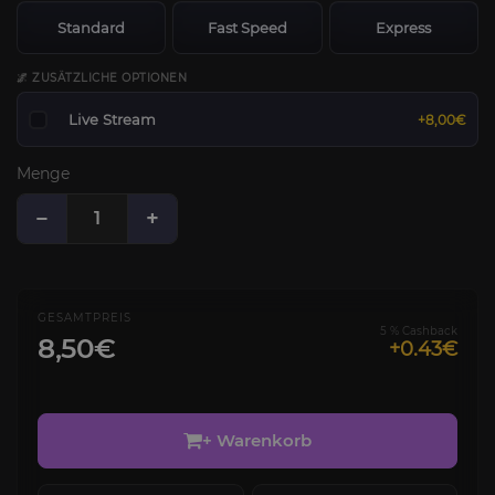
Standard
Fast Speed
Express
🌌 ZUSÄTZLICHE OPTIONEN
Live Stream
+8,00€
Menge
−
+
GESAMTPREIS
5 % Cashback
8,50€
+0.43€
+ Warenkorb