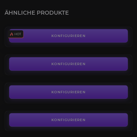
4.2
ÄHNLICHE PRODUKTE
AB
0,82€
Schwierigkeitsgrade freischalten
4.1
KONFIGURIEREN
AB
2,90€
Relikten der Zakarum
3.9
KONFIGURIEREN
AB
10,53€
Vessel of Hatred Kampagne
4.0
KONFIGURIEREN
AB
29,70€
Belial, Herr der Lügen
4.0
KONFIGURIEREN
AB
1,95€