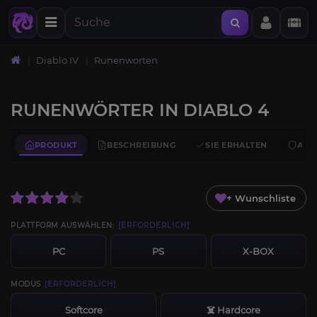
Diablo IV
Runenworten
RUNENWÖRTER IN DIABLO 4
PRODUKT
BESCHREIBUNG
SIE ERHALTEN
ANF
+ Wunschliste
PLATTFORM AUSWÄHLEN:
[ERFORDERLICH]
PC
PS
X-BOX
MODUS
[ERFORDERLICH]
Softcore
☠️ Hardcore