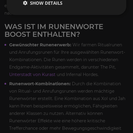
SHOW DETAILS
einer Kernfertigkeit oder das Verursachen von Schaden,
nachdem Sie zuvor keinen Schaden erlitten haben.
WAS IST IM RUNENWORTE
BOOST ENTHALTEN?
Gewünschter Runenerwerb:
Wir farmen Ritualrunen
und Anrufungsrunen für Ihre ausgewählten Runenwort-
Kombinationen. Die Runen werden in verschiedenen
Endgame-Aktivitäten gesammelt, darunter The Pit,
Unterstadt von Kurast
und Infernal Hordes.
Runenwort-Kombinationen:
Durch die Kombination
von Ritual- und Anrufungsrunen werden mächtige
Runenwörter erstellt. Eine Kombination aus Xol und Jah
kann Ihnen beispielsweise ermöglichen, Fähigkeiten
anderer Klassen zu nutzen. Alternativ können
Runenwörter Effekte wie eine höhere kritische
Trefferchance oder mehr Bewegungsgeschwindigkeit