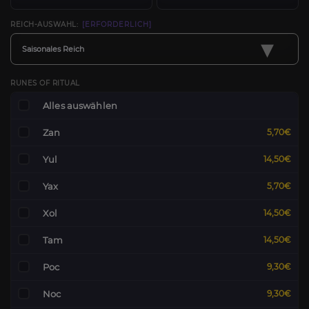
REICH-AUSWAHL:
[ERFORDERLICH]
▾
Saisonales Reich
RUNES OF RITUAL
Alles auswählen
Zan
5,70€
Yul
14,50€
Yax
5,70€
Xol
14,50€
Tam
14,50€
Poc
9,30€
Noc
9,30€