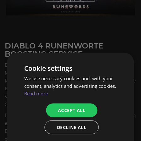
DIABLO 4 RUNENWORTE
BOOSTING SERVICE
Der Diablo 4 Runenworte Boost Service bietet Spielern die
Cookie settings
Möglichkeit, mächtige Runenwörter zu erhalten, indem
We use necessary cookies and, with your
Ritualrunen und Anrufungsrunen kombiniert werden. Diese
consent, analytics and advertising cookies.
Kombinationen schalten einzigartige Fähigkeiten und
Read more
Verstärkungen frei und verbessern die Leistung Ihres
Charakters im Kampf.
ACCEPT ALL
Das Runenwortsystem ermöglicht es, Runen in Ausrüstung
einzufügen und dadurch bedingte Effekte zu aktivieren.
DECLINE ALL
Diese Effekte können durch bestimmte Auslöser im Spiel
entstehen, zum Beispiel durch Ausweichen, den Einsatz