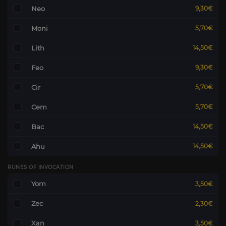
Neo
9,30€
Moni
5,70€
Lith
14,50€
Feo
9,30€
Cir
5,70€
Cem
5,70€
Bac
14,50€
Ahu
14,50€
RUNES OF INVOCATION
Yom
3,50€
Zec
2,30€
Xan
3,50€