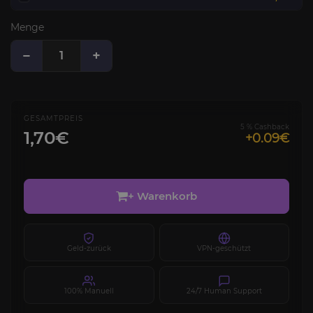
Menge
−
+
GESAMTPREIS
5 % Cashback
1,70€
+0.09€
+ Warenkorb
Geld-zurück
VPN-geschützt
100% Manuell
24/7 Human Support