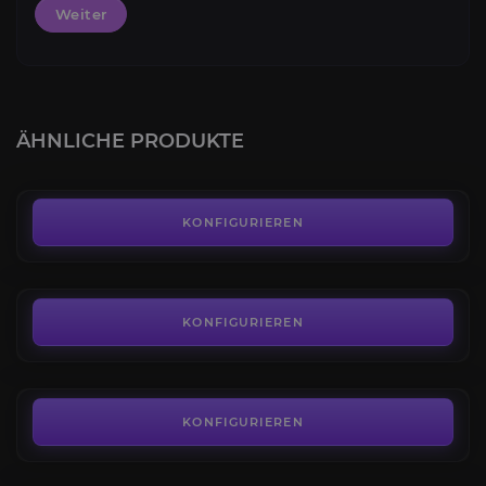
Weiter
Unterstadt von Kurast
4.1
ÄHNLICHE PRODUKTE
AB
5,00€
Dark Citadel
3.9
KONFIGURIEREN
AB
3,75€
Relikten der Zakarum
3.9
KONFIGURIEREN
AB
10,53€
Vessel of Hatred Kampagne
4.0
KONFIGURIEREN
AB
29,70€