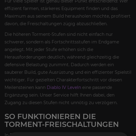
Für viele Spieler ist genau dieser Punkt entscheidend: Wer
effizient farmen, stärkeres Equipment finden und das
Maximum aus seinem Build herausholen möchte, profitiert
davon, die Freischaltungen zügig abzuschließen.
Die höheren Torment-Stufen sind nicht einfach nur
schwerer, sondern als Fortschrittsstufen im Endgame
angelegt. Mit jeder Stufe erhöhen sich die
Herausforderungen deutlich, während gleichzeitig die
defensive Belastung zunimmt. Dadurch werden ein
sauberer Build, gute Ausrüstung und ein effizienter Spielstil
wichtiger. Für gezielten Charakterfortschritt vor diesen
Meilensteinen kann
Diablo IV Leveln
eine passende
Ergänzung sein. Unser Service hilft Ihnen dabei, den
Zugang zu diesen Stufen nicht unnötig zu verzögern.
SO FUNKTIONIEREN DIE
TORMENT-FREISCHALTUNGEN
In Diablo IV ist der Zugang zu den Torment-