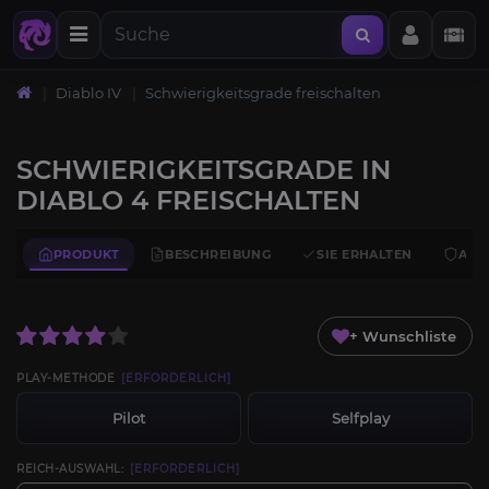
Diablo IV
Schwierigkeitsgrade freischalten
SCHWIERIGKEITSGRADE IN
DIABLO 4 FREISCHALTEN
PRODUKT
BESCHREIBUNG
SIE ERHALTEN
ANF
+ Wunschliste
PLAY-METHODE
[ERFORDERLICH]
Pilot
Selfplay
REICH-AUSWAHL:
[ERFORDERLICH]