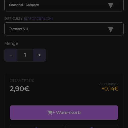
▾
Seasonal - Softcore
DIFFICULTY
[ERFORDERLICH]
▾
Torment VIII
Menge
−
+
GESAMTPREIS
5 % Cashback
2,90€
+0.14€
+ Warenkorb