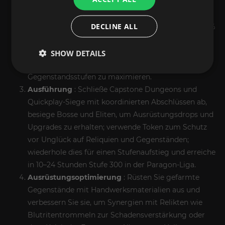
wie Empyrean Sands für ausgeglichene
Begegnungen oder risikoreichere Dungeons für
DECLINE ALL
Beute der Spitzenklasse, stapeln Edelsteine für 5–10 %
höhere Dropraten und verwenden Metahelden wie
den Krieger zum Tanken oder den Schurken für
SHOW DETAILS
Geschwindigkeit, um den Gewinn an
Gegenstandsstufen zu maximieren.
Ausführung
: Schließe Capstone Dungeons und
Quickplay-Siege mit koordinierten Abschlüssen ab,
besiege Bosse und Eliten, um Ausrüstungsdrops und
Upgrades zu erhalten; verwende Token zum Schutz
vor Unglück auf Reliquien und Gegenständen;
wiederhole dies für einen Stufenaufstieg und erreiche
in 10–24 Stunden Stufe 300 in der Paragon-Liga.
Ausrüstungsoptimierung
: Rüsten Sie gefarmte
Gegenstände mit Handwerksmaterialien aus und
verbessern Sie sie, um Synergien mit Relikten wie
Blutritentrommeln zur Schadensverstärkung oder