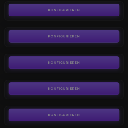
BiS-Ausrüstung
4.9
KONFIGURIEREN
AB
1.399,80€
Quickplay-Matches
4.4
KONFIGURIEREN
AB
1,61€
Capstone-Dungeon
4.6
KONFIGURIEREN
AB
7,71€
Talente Freischalten
4.2
KONFIGURIEREN
AB
17,90€
Dungeons
4.3
KONFIGURIEREN
AB