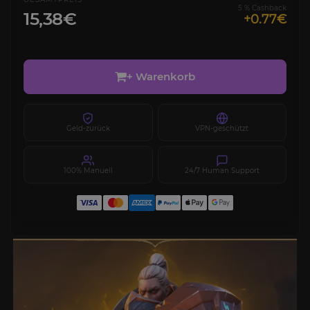
5 % Cashback
15,38€
+0.77€
+ Warenkorb
Geld-zurück
VPN-geschützt
100% Manuell
24/7 Human Support