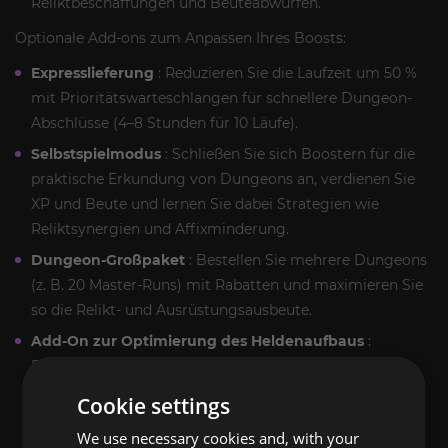
Reliktbeschaffungen und Beuteabwürfen.
Optionale Add-ons zum Anpassen Ihres Boosts:
Expresslieferung
: Reduzieren Sie die Laufzeit um 50 %
mit Prioritätswarteschlangen für schnellere Dungeon-
Abschlüsse (4–8 Stunden für 10 Läufe).
Selbstspielmodus
: Schließen Sie sich Boostern für die
praktische Erkundung von Dungeons an, verdienen Sie
XP und Beute und lernen Sie dabei Strategien wie
Reliktsynergien und Affixminderung.
Dungeon-Großpaket
: Bestellen Sie mehrere Dungeons
(z. B. 20 Master-Runs) mit Rabatten und maximieren Sie
so die Relikt- und Ausrüstungsausbeute.
Add-On zur Optimierung des Heldenaufbaus
:
Beinhaltet die sofortige Ausstattung mit gefarmten
Relikten und Ausrüstung, die auf Ihren Helden
Cookie settings
zugeschnitten ist (z. B. Elarion, der Feuermagier mit
We use necessary cookies and, with your
Feuerschadensverstärkern oder Schurke mit