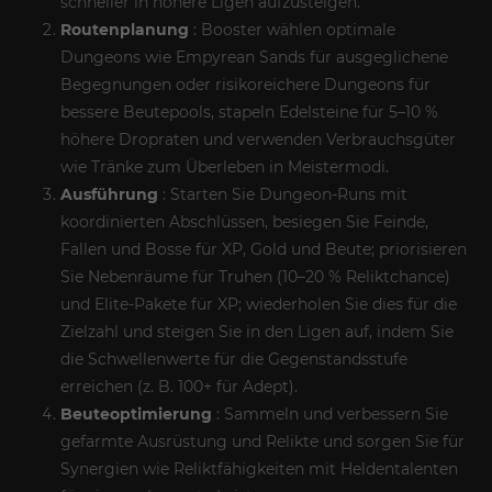
schneller in höhere Ligen aufzusteigen.
Routenplanung
: Booster wählen optimale
Dungeons wie Empyrean Sands für ausgeglichene
Begegnungen oder risikoreichere Dungeons für
bessere Beutepools, stapeln Edelsteine für 5–10 %
höhere Dropraten und verwenden Verbrauchsgüter
wie Tränke zum Überleben in Meistermodi.
Ausführung
: Starten Sie Dungeon-Runs mit
koordinierten Abschlüssen, besiegen Sie Feinde,
Fallen und Bosse für XP, Gold und Beute; priorisieren
Sie Nebenräume für Truhen (10–20 % Reliktchance)
und Elite-Pakete für XP; wiederholen Sie dies für die
Zielzahl und steigen Sie in den Ligen auf, indem Sie
die Schwellenwerte für die Gegenstandsstufe
erreichen (z. B. 100+ für Adept).
Beuteoptimierung
: Sammeln und verbessern Sie
gefarmte Ausrüstung und Relikte und sorgen Sie für
Synergien wie Reliktfähigkeiten mit Heldentalenten