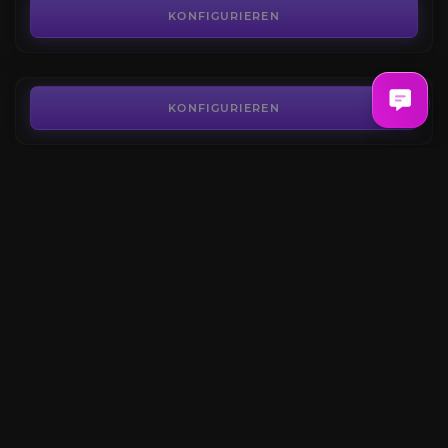
4.4
KONFIGURIEREN
AB
0,12€
Coaching
4.6
KONFIGURIEREN
AB
18,40€
Versorgungsmittel Farmen
4.8
KONFIGURIEREN
AB
0,33€
Fellowship-Marke
4.3
KONFIGURIEREN
AB
3,80€
KONFIGURIEREN