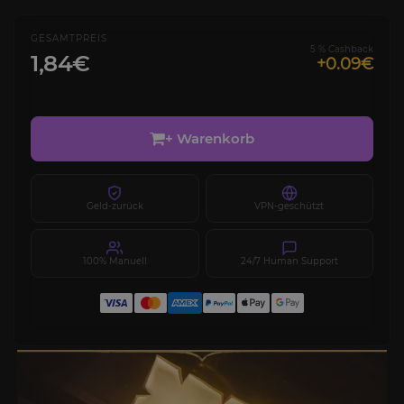
GESAMTPREIS
5 % Cashback
1,84€
+0.09€
+ Warenkorb
Geld-zurück
VPN-geschützt
100% Manuell
24/7 Human Support