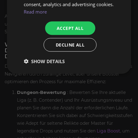
consent, analytics and advertising cookies.
Mobilitätsrelikten).
Read more
Alle Dienste umfassen Discord-Support rund um die Uhr
und VPN-gesicherte Sitzungen für sperrensichere
ACCEPT ALL
Sicherheit.
WIE WERDEN WIR DEN FELLOWSHIP
DECLINE ALL
DUNGEON BOOST SERVICE
DURCHFÜHREN?
SHOW DETAILS
Das Abschließen von Dungeons in Fellowship erfordert das
Navigieren durch zufällige Level, aber unsere Booster
optimieren den Prozess für maximale Effizienz:
Dungeon-Bewertung
: Bewerten Sie Ihre aktuelle
Liga (z. B. Contender) und Ihr Ausrüstungsniveau und
planen Sie dann die Anzahl der erforderlichen Läufe.
Konzentrieren Sie sich dabei auf Schwierigkeitsstufen
wie Adept für seltene Relikte oder Master für
legendäre Drops und nutzen Sie den
Liga Boost
, um