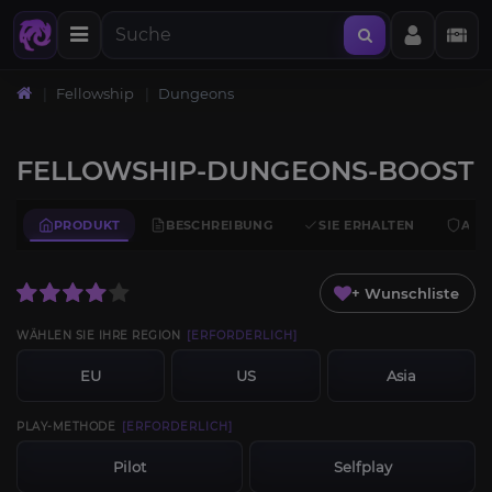
Fellowship
Dungeons
FELLOWSHIP-DUNGEONS-BOOST
PRODUKT
BESCHREIBUNG
SIE ERHALTEN
ANF
+ Wunschliste
WÄHLEN SIE IHRE REGION
[ERFORDERLICH]
EU
US
Asia
PLAY-METHODE
[ERFORDERLICH]
Pilot
Selfplay