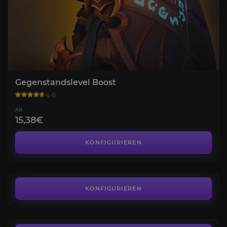
Gegenstandslevel Boost
4.6
AB
15,38€
Quickplay-Matches
4.4
KONFIGURIEREN
AB
1,61€
Capstone-Dungeon
4.6
KONFIGURIEREN
AB
7,71€
Gold farmen