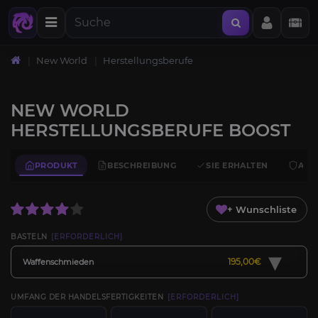
New World
Herstellungsberufe
NEW WORLD
HERSTELLUNGSBERUFE BOOST
PRODUKT
BESCHREIBUNG
SIE ERHALTEN
ANF
+ Wunschliste
BASTELN
[ERFORDERLICH]
▾
195,00€
Waffenschmieden
UMFANG DER HANDELSFERTIGKEITEN
[ERFORDERLICH]