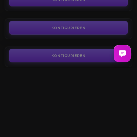
AB
11,51€
Syndikat reputation
4.8
KONFIGURIEREN
AB
12,23€
New World Coins
3.6
KONFIGURIEREN
AB
0,11€
Ressourcen farm
4.3
KONFIGURIEREN
AB
7,20€
New World Reittier
3.9
KONFIGURIEREN
AB
6,48€