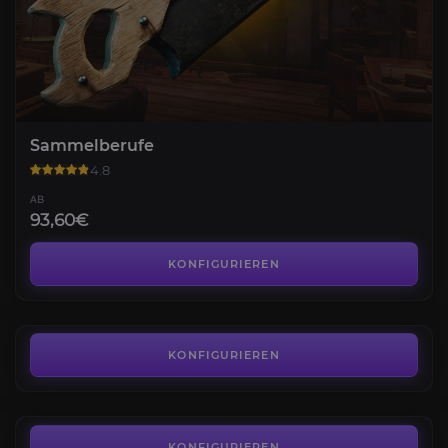
Sammelberufe
4.8
AB
93,60€
Veredelungsberufe
4.4
KONFIGURIEREN
AB
208,80€
Maraudeure Ruf
4.3
KONFIGURIEREN
AB
12,23€
Bündnis Ruf
4.4
KONFIGURIEREN