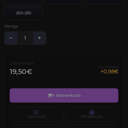
200-250
Menge
−
+
GESAMTPREIS
5 % Cashback
19,50€
+0.98€
+ Warenkorb
Geld-zurück
VPN-geschützt