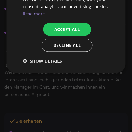
consent, analytics and advertising cookies.
Wenn Sie aus irgendeinem Grund die Ausführung des
Read more
Auftrags stoppen möchten, teilen Sie uns dies mit und
wir berechnen einen fairen Preis für die geleistete Arbeit.
ACCEPT ALL
Genauere Informationen und Antworten auf Ihre Fragen
erhalten Sie vom Manager im Chat.
DECLINE ALL
Das ExpCarry-Team verfügt über umfangreiche Erfahrung
in der Bereitstellung von Boosting-Dienstleistungen und
SHOW DETAILS
ist bereit, Aufgaben jeglicher Komplexität auszuführen.
Wenn Sie das Produkt oder die Dienstleistung, an der Sie
interessiert sind, nicht gefunden haben, kontaktieren Sie
den Manager im Chat, und wir machen Ihnen ein
persönliches Angebot.
Sie erhalten