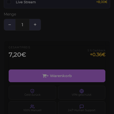
Live Stream
+8,00€
Menge
−
+
GESAMTPREIS
5 % Cashback
7,20€
+0.36€
+ Warenkorb
Geld-zurück
VPN-geschützt
100% Manuell
24/7 Human Support