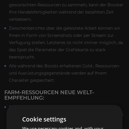
gewünschten Ressourcen zu sammeln, kann der Booster
Ihre Handelsfertigkeiten während der bezahlten Zeit
verbessern.
Zwischenberichte über die geleistete Arbeit können wir
Ihnen in Form von Screenshots oder per Stream zur
Verfügung stellen. Letzteres ist nicht immer möglich, da
das Spiel die Parameter der Grafikkarte zu stark
beansprucht.
Alle während des Boosts erhaltenen Gold-, Ressourcen-
und Ausrüstungsgegenstände werden auf Ihrem
Charakter gespeichert.
FARM-RESSOURCEN NEUE WELT-
EMPFEHLUNG:
Bitte geben Sie vor Beginn der Auftragsausführung an,
welche Ressourcen unser Booster für Sie farmen soll. Sie
Cookie settings
können entweder einen Ressourcentyp oder mehrere
We use necessary cookies and, with your
Ihrer Wahl angeben.