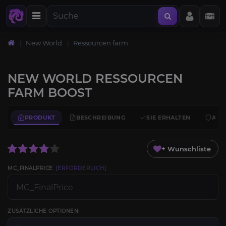
New World
Ressourcen farm
NEW WORLD RESSOURCEN
FARM BOOST
PRODUKT
BESCHREIBUNG
SIE ERHALTEN
ANF
+ Wunschliste
MC_FINALPRICE
[ERFORDERLICH]
ZUSÄTZLICHE OPTIONEN: