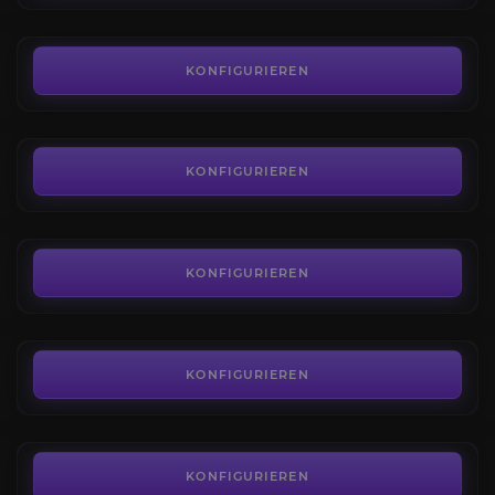
17,27€
Die Untiefen
4.2
KONFIGURIEREN
AB
5,00€
Die Schiffswerft der Dynastie
4.2
KONFIGURIEREN
AB
5,00€
Die Lazarus-Instrumentalität
4.7
KONFIGURIEREN
AB
5,00€
Dunkle Materie
4.5
KONFIGURIEREN
AB
0,13€
KONFIGURIEREN