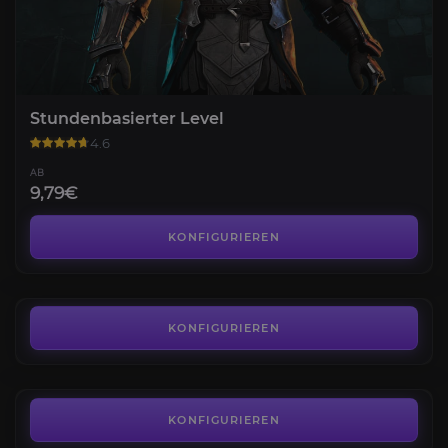
Stundenbasierter Level
4.6
AB
9,79€
Herstellungsberufe
4.3
KONFIGURIEREN
AB
171,36€
Maraudeure Ruf
4.3
KONFIGURIEREN
AB
12,23€
Territorialer Status
4.4
KONFIGURIEREN
AB