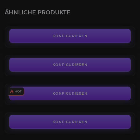
3.4
ÄHNLICHE PRODUKTE
AB
15,00€
Orb of Augmentation
3.6
KONFIGURIEREN
AB
0,01€
Exalted Orb
4.3
KONFIGURIEREN
AB
0,02€
Orb of Annulment
4.7
KONFIGURIEREN
AB
0,15€
Vaal-Orbs
4.0
KONFIGURIEREN
AB
0,02€