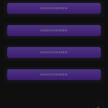
Orb of Chance
3.2
KONFIGURIEREN
AB
0,45€
Trial of the Sekhemas
4.5
KONFIGURIEREN
AB
4,91€
Trial of Chaos
4.4
KONFIGURIEREN
AB
4,91€
KONFIGURIEREN