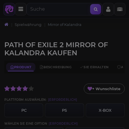
Startseite
Spielwährung
Mirror of Kalandra
PATH OF EXILE 2 MIRROR OF
KALANDRA KAUFEN
PRODUKT
BESCHREIBUNG
SIE ERHALTEN
ANF
+ Wunschliste
PLATTFORM AUSWÄHLEN:
[ERFORDERLICH]
PC
PS
X-BOX
WÄHLEN SIE EINE OPTION
[ERFORDERLICH]